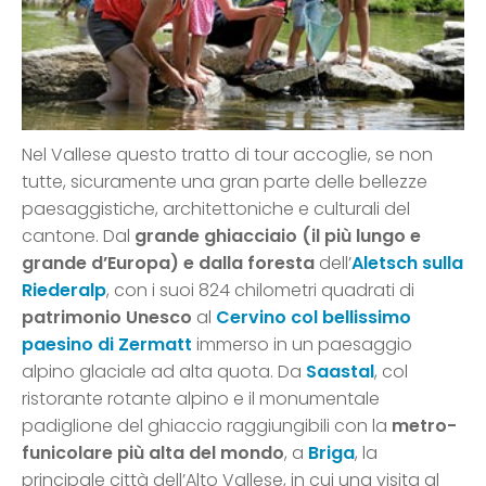
Nel Vallese questo tratto di tour accoglie, se non
tutte, sicuramente una gran parte delle bellezze
paesaggistiche, architettoniche e culturali del
cantone. Dal
grande ghiacciaio (il più lungo e
grande d’Europa) e dalla foresta
dell’
Aletsch sulla
Riederalp
, con i suoi 824 chilometri quadrati di
patrimonio Unesco
al
Cervino col bellissimo
paesino di Zermatt
immerso in un paesaggio
alpino glaciale ad alta quota. Da
Saastal
, col
ristorante rotante alpino e il monumentale
padiglione del ghiaccio raggiungibili con la
metro-
funicolare più alta del mondo
, a
Briga
, la
principale città dell’Alto Vallese, in cui una visita al