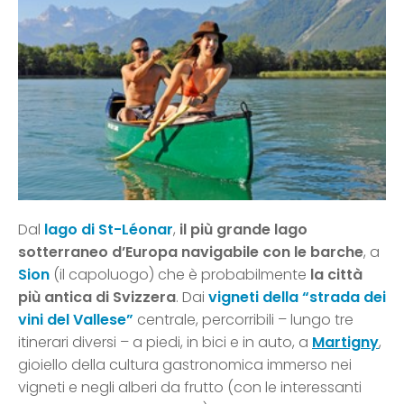
Dal
lago di St-Léonar
,
il più grande lago
sotterraneo d’Europa navigabile con le barche
, a
Sion
(il capoluogo) che è probabilmente
la città
più antica di Svizzera
. Dai
vigneti della “strada dei
vini del Vallese”
centrale, percorribili – lungo tre
itinerari diversi – a piedi, in bici e in auto, a
Martigny
,
gioiello della cultura gastronomica immerso nei
vigneti e negli alberi da frutto (con le interessanti