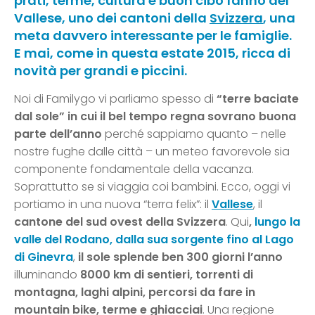
prati, terme, cultura e buon cibo fanno del
Vallese, uno dei cantoni della
Svizzera
, una
meta davvero interessante per le famiglie.
E mai, come in questa estate 2015, ricca di
novità per grandi e piccini.
Noi di Familygo vi parliamo spesso di
“terre baciate
dal sole” in cui il bel tempo regna sovrano buona
parte dell’anno
perché sappiamo quanto – nelle
nostre fughe dalle città – un meteo favorevole sia
componente fondamentale della vacanza.
Soprattutto se si viaggia coi bambini. Ecco, oggi vi
portiamo in una nuova “terra felix”: il
Vallese
, il
cantone del sud ovest della Svizzera
. Qui
,
lungo la
valle del Rodano, dalla sua sorgente fino al Lago
di Ginevra
,
il sole splende ben 300 giorni l’anno
illuminando
8000 km di sentieri, torrenti di
montagna, laghi alpini, percorsi da fare in
mountain bike, terme e ghiacciai
. Una regione