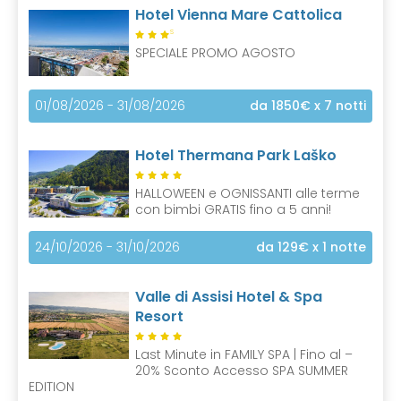
Hotel Vienna Mare Cattolica
S
SPECIALE PROMO AGOSTO
01/08/2026 - 31/08/2026
da 1850€
x 7 notti
Hotel Thermana Park Laško
HALLOWEEN e OGNISSANTI alle terme
con bimbi GRATIS fino a 5 anni!
24/10/2026 - 31/10/2026
da 129€
x 1 notte
Valle di Assisi Hotel & Spa
Resort
Last Minute in FAMILY SPA | Fino al –
20% Sconto Accesso SPA SUMMER
EDITION