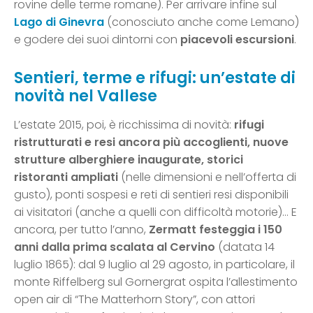
rovine delle terme romane). Per arrivare infine sul
Lago di Ginevra
(conosciuto anche come Lemano)
e godere dei suoi dintorni con
piacevoli escursioni
.
Sentieri, terme e rifugi: un’estate di
novità nel Vallese
L’estate 2015, poi, è ricchissima di novità:
rifugi
ristrutturati e resi ancora più accoglienti, nuove
strutture alberghiere inaugurate, storici
ristoranti ampliati
(nelle dimensioni e nell’offerta di
gusto), ponti sospesi e reti di sentieri resi disponibili
ai visitatori (anche a quelli con difficoltà motorie)… E
ancora, per tutto l’anno,
Zermatt festeggia i 150
anni dalla prima scalata al Cervino
(datata 14
luglio 1865): dal 9 luglio al 29 agosto, in particolare, il
monte Riffelberg sul Gornergrat ospita l’allestimento
open air di “The Matterhorn Story”, con attori