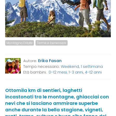
Montagna Estate
Terme e benessere
Autore:
Erika Fasan
Tempo necessario:
Weekend, 1 settimana
Età bambini:
0-12 mesi
,
1-3 anni
,
4-12 anni
Ottomila km di sentieri, laghetti
incastonati tra le montagne, ghiacciai con
nevi che si lasciano ammirare superbe
anche durante la bella stagione, vigneti,