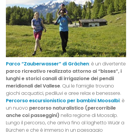
Parco “Zauberwasser” di Grächen
: è un divertente
parco ricreativo realizzato attorno ai “bisses”, i
lunghi e storici canali di irrigazione dei pendii
meridionali del Vallese
. Qui le famiglie trovano
giochi acquatici, pediluvi e aree relax e benessere.
Percorso escursionistico per bambini Moosalbi
: è
un nuovo
percorso naturalistico (percorribile
anche coi passeggini)
nella regione di Moosalp.
Lungo il percorso, che arriva fino al laghetto Wüär a
Bürchen e che è immerso in un paesaggio