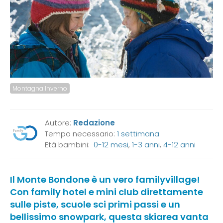
Montagna Inverno
Autore:
Redazione
Tempo necessario:
1 settimana
Età bambini:
0-12 mesi
,
1-3 anni
,
4-12 anni
Il Monte Bondone è un vero familyvillage!
Con family hotel e mini club direttamente
sulle piste, scuole sci primi passi e un
bellissimo snowpark, questa skiarea vanta