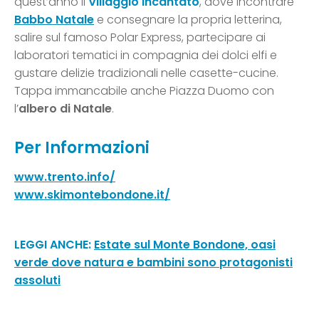
quest’anno il
Villaggio Incantato
, dove incontrare
Babbo Natale
e consegnare la propria letterina,
salire sul famoso Polar Express, partecipare ai
laboratori tematici in compagnia dei dolci elfi e
gustare delizie tradizionali nelle casette-cucine.
Tappa immancabile anche Piazza Duomo con
l’
albero di Natale
.
Per Informazioni
www.trento.info/
www.skimontebondone.it/
LEGGI ANCHE:
Estate sul Monte Bondone, oasi
verde dove natura e bambini sono protagonisti
assoluti