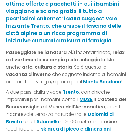
ottime offerte e pacchetti in cui i bambini
viaggiano e sciano gratis. Il tutto a
pochissimi chilometri dalla suggestiva e
frizzante Trento, che unisce il fascino delle
città alpine a un ricco programma di
iniziative culturali a misura di famiglia.
Passeggiate nella natura
più incontaminata,
relax
e divertimento su ampie piste soleggiate
. Ma
anche
arte, cultura e storia
. Se è questa la
vacanza d’inverno
che sognate insieme ai bambini
preparate la valigia, si parte per il
Monte Bondone
!
A due passi dalla vivace
Trento
, con chicche
imperdibili per i bambini, come il
MUSE
, il
Castello del
Buonconsiglio
o il
Museo dell’Aeronautica
, questa
incantevole terrazza naturale tra le
Dolomiti di
Brenta
e dell’
Adamello
a 2000 metri di altitudine
racchiude una
skiarea di piccole dimensioni