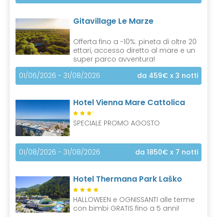
Gitavillage Le Marze
Offerta fino a -10%: pineta di oltre 20
ettari, accesso diretto al mare e un
super parco avventura!
01/06/2026 - 31/08/2026
da 459€
x 3 notti
Hotel Vienna Mare Cattolica
S
SPECIALE PROMO AGOSTO
01/08/2026 - 31/08/2026
da 1850€
x 7 notti
Hotel Thermana Park Laško
HALLOWEEN e OGNISSANTI alle terme
con bimbi GRATIS fino a 5 anni!