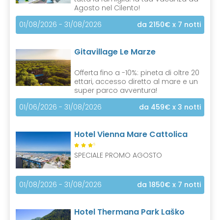
Agosto nel Cilento!
01/08/2026 - 31/08/2026
da 2150€
x 7 notti
Gitavillage Le Marze
Offerta fino a -10%: pineta di oltre 20
ettari, accesso diretto al mare e un
super parco avventura!
01/06/2026 - 31/08/2026
da 459€
x 3 notti
Hotel Vienna Mare Cattolica
S
SPECIALE PROMO AGOSTO
01/08/2026 - 31/08/2026
da 1850€
x 7 notti
Hotel Thermana Park Laško