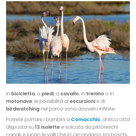
In
bicicletta
, a
piedi
, a
cavallo
, in
trenino
o in
motonave
: le possibilità di
escursioni
e di
birdwatching
nel parco sono davvero infinite.
Potrete portare i bambini a
Comacchio
, antica città
disposta su
13 isolette
e solcata da pittoreschi
canali, e lungo le valli che lo circondano, tra boschi,