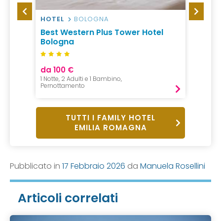
HOTEL
BOLOGNA
VILLA
 Mare
Best Western Plus Tower Hotel
Villa
Bologna
Adria
da 100 €
da 14
1 Notte, 2 Adulti e 1 Bambino,
1 notte,
Pernottamento
B&B
TUTTI I FAMILY HOTEL
EMILIA ROMAGNA
Pubblicato in
17 Febbraio 2026
da
Manuela Rosellini
Articoli correlati