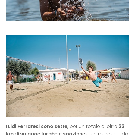
I
Lidi Ferraresi sono sette
, per un totale di oltre
23
km
di
spiagge larghe e spaziose
e un mare che da