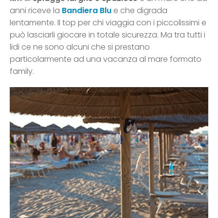
anni riceve la
Bandiera Blu
e che digrada
lentamente. Il top per chi viaggia con i piccolissimi e
può lasciarli giocare in totale sicurezza. Ma tra tutti i
lidi ce ne sono alcuni che si prestano
particolarmente ad una vacanza al mare formato
family.