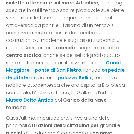
isolette affacciate sul mare Adriatico
, è un luogo
speciale in cui il tempo scorre placido: le sue pietre
secolari si riflettono sull’acqua dei molti canali
attraversati da ponti e il fascino di un tempo si
conserva immutato posandosi anche sulle
costruzioni più moderne e sugli assetti urbani più
recenti. Sono proprio i
canali
a segnare l’assetto del
centro storico
, anche se dei sei originari quattro
sono stati interrati: a caratterizzarlo sono il
Canal
Maggiore
, il
ponte di San Pietro
, l’antico
ospedale
degli Infermi
poveri e
palazzo Bellini
, residenza
nobiliare ottocentesca che ora ospita la Biblioteca
comunale, l’Archivio storico, la Galleria d’arte e il
Museo Delta Antico
col
Carico della Nave
romana
.
Quest’ultimo, in particolare, si rivela una delle
principali
attrazioni della cittadina per grandi e
piccini
: al suo interno è conservata
una nave