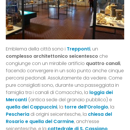
Emblema della città sono i
Trepponti
, un
complesso architettonico seicentesco
che
congiunge con un mirabile artificio
quattro canali
,
facendo convergere in un solo punto anche cinque
percorsi pedonali. Assolutamente da vedere. Come
pure consigliati sono, durante una passeggiata in
famiglia tra i canali di Comacchio, la
loggia dei
Mercanti
(antica sede del granaio pubblico) e
quella dei Cappuccini
, la
torre dell’Orologio
, la
Pescheria
di origini seicentesche, la
chiesa del
Rosario e quella del Carmine
, anch’esse
seicentesche, e la
cattedrale di S. Cassiano
.