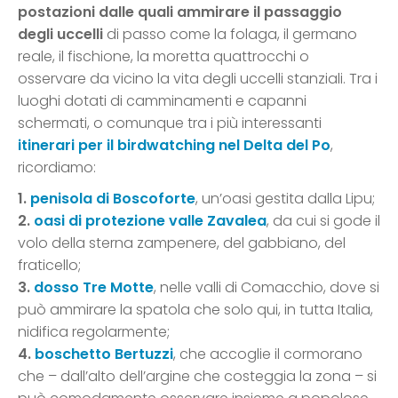
postazioni dalle quali ammirare il passaggio
degli uccelli
di passo come la folaga, il germano
reale, il fischione, la moretta quattrocchi o
osservare da vicino la vita degli uccelli stanziali. Tra i
luoghi dotati di camminamenti e capanni
schermati, o comunque tra i più interessanti
itinerari per il birdwatching nel Delta del Po
,
ricordiamo:
1.
penisola di Boscoforte
, un’oasi gestita dalla Lipu;
2.
oasi di protezione valle Zavalea
, da cui si gode il
volo della sterna zampenere, del gabbiano, del
fraticello;
3.
dosso Tre Motte
, nelle valli di Comacchio, dove si
può ammirare la spatola che solo qui, in tutta Italia,
nidifica regolarmente;
4.
boschetto Bertuzzi
, che accoglie il cormorano
che – dall’alto dell’argine che costeggia la zona – si