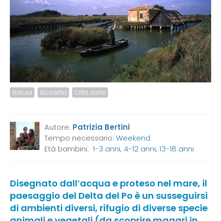
Natura
Bicicletta
Città d'arte
Autore:
Patrizia Bertini
Tempo necessario:
Weekend
Età bambini:
1-3 anni
,
4-12 anni
,
13-18 anni
Disegnato dall’acqua e proteso nel mare, il
paesaggio del Delta del Po è un susseguirsi
di ambienti diversi, rifugio di diverse specie
animali e vegetali (da scoprire magari in