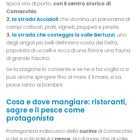
tipica vita di porto,
con il centro storico di
Comacchio
;
2.
la strada Acciaioli
che domina un panorama di
campi coltivati, prati, vigneti, pioppeti e pinete;
3.
la strada che costeggia la valle Bertuzzi
, uno
degli angoli più belli dell’intera costa del Delta,
popolata di uccelli e ricca di una flora e una fauna
di grande fascino
Se la stagione lo consente e se ne si ha voglia ci si
può anche spingere fino al mare. E il mare, si sa,
piace tanto ai bambini…
Cosa e dove mangiare: ristoranti,
sagre e il pesce come
protagonista
Protagonista indiscusso della
cucina
di Comacchio
e del suo litorale è il
pesce
, sia di mare che di valle.