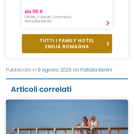
da 110 €
da 119
1 Notte, 2 Adulti, 2 bambini,
7 Notti, 
Pernottamento
Pensio
TUTTI I FAMILY HOTEL
EMILIA ROMAGNA
Pubblicato in
9 Agosto 2025
da
Patrizia Bertini
Articoli correlati