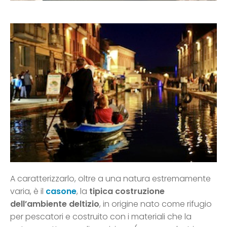
A caratterizzarlo, oltre a una natura estremamente
varia, è il
casone
, la
tipica costruzione
dell’ambiente deltizio
, in origine nato come rifugio
per pescatori e costruito con i materiali che la