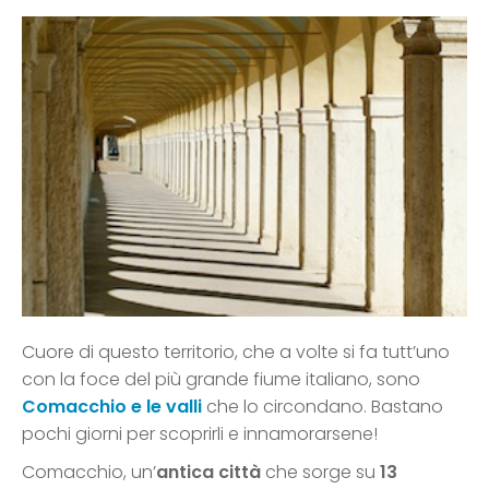
Cuore di questo territorio, che a volte si fa tutt’uno
con la foce del più grande fiume italiano, sono
Comacchio e le valli
che lo circondano. Bastano
pochi giorni per scoprirli e innamorarsene!
Comacchio, un’
antica città
che sorge su
13