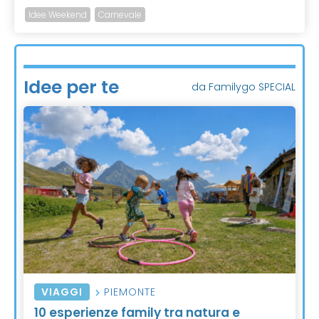
Idee Weekend
Carnevale
Idee per te
da Familygo SPECIAL
VIAGGI
PIEMONTE
10 esperienze family tra natura e