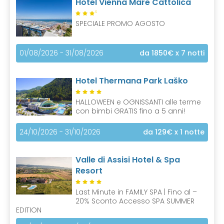
Hotel Vienna Mare Cattolica
S
SPECIALE PROMO AGOSTO
01/08/2026 - 31/08/2026
da 1850€
x 7 notti
Hotel Thermana Park Laško
HALLOWEEN e OGNISSANTI alle terme
con bimbi GRATIS fino a 5 anni!
24/10/2026 - 31/10/2026
da 129€
x 1 notte
Valle di Assisi Hotel & Spa
Resort
Last Minute in FAMILY SPA | Fino al –
20% Sconto Accesso SPA SUMMER
EDITION