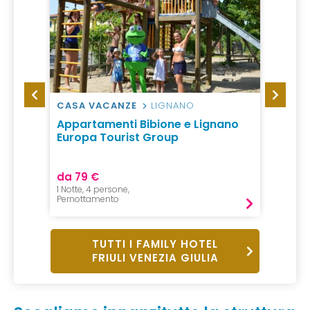
CASA VACANZE
LIGNANO
AGRI
Appartamenti Bibione e Lignano
Agrit
Europa Tourist Group
Gelin
da 79 €
da 21
1 Notte, 4 persone,
2 Notte,
Pernottamento
B&B
TUTTI I FAMILY HOTEL
FRIULI VENEZIA GIULIA