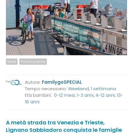
Mare
Parchi a tema
Autore:
FamilygoSPECIAL
Tempo necessario:
Weekend, 1 settimana
Età bambini:
0-12 mesi
,
1-3 anni
,
4-12 anni
,
13-
18 anni
A metà strada tra Venezia e Trieste,
Lignano Sabbiadoro conquista le famiglie