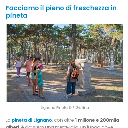
Facciamo il pieno di freschezza in
pineta
Lignano Pineta © F. Gallina
La
pineta di Lignano
, con oltre
1 milione e 200mila
alberi
, è davvero una meraviglia, un luogo dove