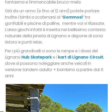
fantasma e l’immancabile bruco-mela.
Già da un anno (e fino ai 12 anni) potete portare
inoltre i bimbi a scatenarsi ai “
Gommosi
” tra
gonfiabili e piscine di palline, mentre voi vi rilassate.
L’area giochi infatti è inserita nel bellissimo contesto
naturale della pineta di Lignano e dispone di zona
ristoro e punti relax.
Per i più grandicelli ci sono le rampe e i dossi del
Lignano
Hub Skatepark
e i
kart di Lignano Circuit
,
dove si possono noleggiare anche veicoli in
versione tandem adulto + bambino a partire dai 5
anni.