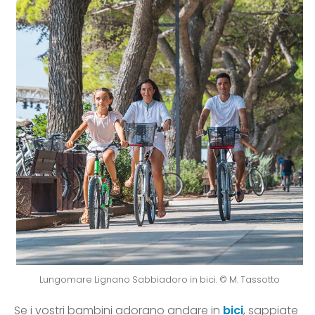
Lungomare Lignano Sabbiadoro in bici. © M. Tassotto
Se i vostri bambini adorano andare in
bici
, sappiate