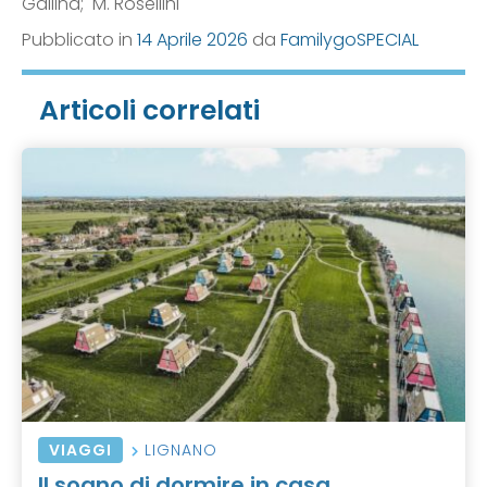
Gallina; M. Rosellini
Pubblicato in
14 Aprile 2026
da
FamilygoSPECIAL
Articoli correlati
VIAGGI
LIGNANO
Il sogno di dormire in casa