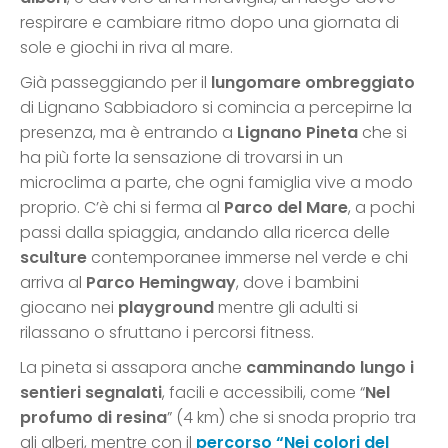
respirare e cambiare ritmo dopo una giornata di
sole e giochi in riva al mare.
Già passeggiando per il
lungomare ombreggiato
di Lignano Sabbiadoro si comincia a percepirne la
presenza, ma è entrando a
Lignano Pineta
che si
ha più forte la sensazione di trovarsi in un
microclima a parte, che ogni famiglia vive a modo
proprio. C’è chi si ferma al
Parco del Mare
, a pochi
passi dalla spiaggia, andando alla ricerca delle
sculture
contemporanee immerse nel verde e chi
arriva al
Parco Hemingway
, dove i bambini
giocano nei
playground
mentre gli adulti si
rilassano o sfruttano i percorsi fitness.
La pineta si assapora anche
camminando lungo i
sentieri segnalati
, facili e accessibili, come “
Nel
profumo di resina
” (4 km) che si snoda proprio tra
gli alberi, mentre con il
percorso “Nei colori del