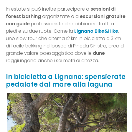
In estate si può inoltre partecipare a
sessioni di
forest bathing
organizzate o a
escursioni gratuite
con guide
professioniste che abbinano tratti a
piedi e su due ruote. Come la
Lignano Bike&Hike
,
uno slow tour che alterna 12 km in bicicletta a 3 km
di facile trekking nel bosco di Pineda Sinistra, area di
grande valore paesaggistico dove le
dune
raggiungono anche i sei metri di altezza.
In bicicletta a Lignano: spensierate
pedalate dal mare alla laguna