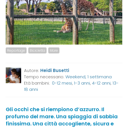
Reportage
Bicicletta
Mare
Autore:
Heidi Busetti
Tempo necessario:
Weekend, 1 settimana
Età bambini:
0-12 mesi
,
1-3 anni
,
4-12 anni
,
13-
18 anni
Gli occhi che si riempiono d’azzurro. Il
profumo del mare. Una spiaggia di sabbia
finissima. Una città accogliente, sicura e