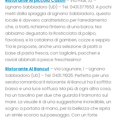
Ristorante Al piccolo Cason
– Via Friuli, 32 –
Lignano Sabbiadoro (UD) – Tel. 0431.377653. A pochi
metri dalla spiaggia di Lignano Sabbiadoro, questo
locale è davvero caratteristico per l’arredamento
che, a tratti, richiama l’interno di una barca. Noi
abbiamo degustato la Rosticciata di polipo,
favolosa, e la catalana di gamberi, cozze e seppia.
Tra le proposte, anche una selezione di piatti a
base di pasta fresca, con tagliolini, paccheri e
ravioli abbinati a pesce freschissimo!
Ristorante Al Bancut
– Via Lagunare, 1 – Lignano
Sabbiadoro (UD) – Tel. 0431.71926. Perfetto per una
serata romantica! Il ristorante Al Bancut ha il soffitto
basso e una luce soffusa. Ma più di ogni altra cosa,
ha un tavolino per due che guarda il tramonto sul
mare. La visuale è di una suggestione incredibile, un
sogno a portata di mano, per la bellezza che ispira
un simile scorcio sul paesaggio. Con un forte