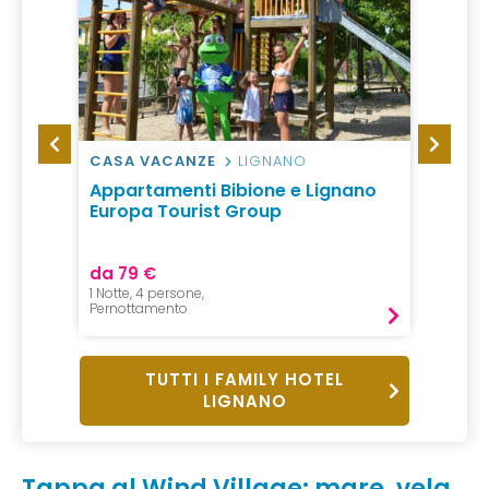
CASA VACANZE
LIGNANO
RESO
Appartamenti Bibione e Lignano
Marin
Europa Tourist Group
da 79 €
da 72
1 Notte, 4 persone,
1 notte,
Pernottamento
Pernot
TUTTI I FAMILY HOTEL
LIGNANO
Tappa al Wind Village: mare, vela