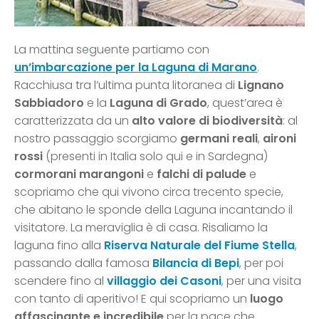
La mattina seguente partiamo con
un’imbarcazione per la Laguna di Marano
.
Racchiusa tra l’ultima punta litoranea di
Lignano
Sabbiadoro
e la
Laguna di Grado
, quest’area è
caratterizzata da un
alto valore di biodiversità
: al
nostro passaggio scorgiamo
germani reali
,
aironi
rossi
(presenti in Italia solo qui e in Sardegna)
cormorani marangoni
e
falchi di palude
e
scopriamo che qui vivono circa trecento specie,
che abitano le sponde della Laguna incantando il
visitatore. La meraviglia è di casa. Risaliamo la
laguna fino alla
Riserva Naturale del Fiume Stella
,
passando dalla famosa
Bilancia di Bepi
, per poi
scendere fino al
villaggio dei Casoni
, per una visita
con tanto di aperitivo! E qui scopriamo un
luogo
affascinante e incredibile
per la pace che