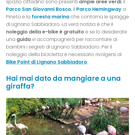
spazio cittadino sono presenti
ampie aree verdi
, il
Parco San Giovanni Bosco
, il
Parco Hemingway
a
Pineta e la
foresta marina
che contorna le spiagge
di Lignano Sabbiadoro. La vera notizia è che il
noleggio della e-bike è gratuito
e se lo desiderate
una
guida
vi accompagnerà per raccontare ai
bambini i segreti di Lignano Sabbiadoro. Per il
noleggio della bicicletta è necessario rivolgersi al
Bike Point di Lignano Sabbiadoro
.
Hai mai dato da mangiare a una
giraffa?