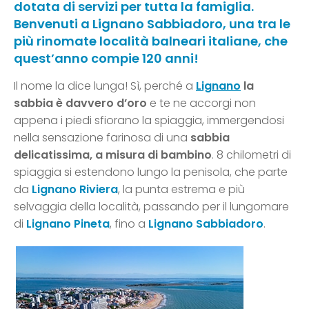
dotata di servizi per tutta la famiglia.
Benvenuti a Lignano Sabbiadoro, una tra le
più rinomate località balneari italiane, che
quest’anno compie 120 anni!
Il nome la dice lunga! Sì, perché a
Lignano
la
sabbia è davvero d’oro
e te ne accorgi non
appena i piedi sfiorano la spiaggia, immergendosi
nella sensazione farinosa di una
sabbia
delicatissima, a misura di bambino
. 8 chilometri di
spiaggia si estendono lungo la penisola, che parte
da
Lignano Riviera
, la punta estrema e più
selvaggia della località, passando per il lungomare
di
Lignano Pineta
, fino a
Lignano Sabbiadoro
.