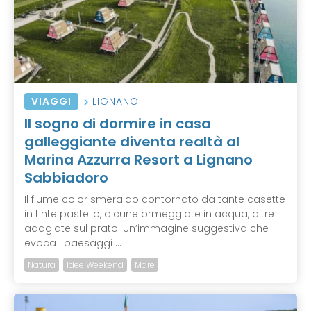
VIAGGI
LIGNANO
Il sogno di dormire in casa
galleggiante diventa realtà al
Marina Azzurra Resort a Lignano
Sabbiadoro
Il fiume color smeraldo contornato da tante casette
in tinte pastello, alcune ormeggiate in acqua, altre
adagiate sul prato. Un’immagine suggestiva che
evoca i paesaggi ...
Natura
Idee Weekend
Mare