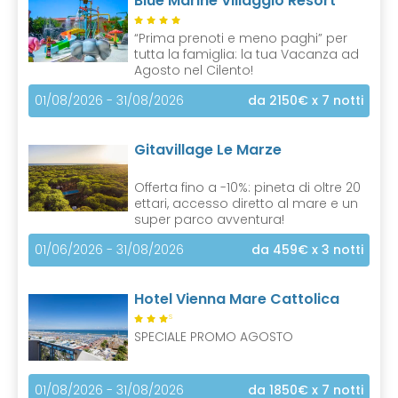
Blue Marine Villaggio Resort
“Prima prenoti e meno paghi” per
tutta la famiglia: la tua Vacanza ad
Agosto nel Cilento!
01/08/2026 - 31/08/2026
da 2150€
x 7 notti
Gitavillage Le Marze
Offerta fino a -10%: pineta di oltre 20
ettari, accesso diretto al mare e un
super parco avventura!
01/06/2026 - 31/08/2026
da 459€
x 3 notti
Hotel Vienna Mare Cattolica
S
SPECIALE PROMO AGOSTO
01/08/2026 - 31/08/2026
da 1850€
x 7 notti