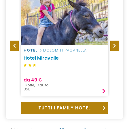
HOTEL
DOLOMITI PAGANELLA
VILLA
 Cala
Hotel Miravalle
Color 
da 49 €
1 Notte, 1 Adulto,
B&B
TUTTI I FAMILY HOTEL