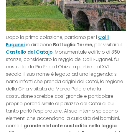
Dopo la prima colazione, partiamo per i
Colli
Euganei
in direzione
Battaglia Terme
, per visitare il
Castello del Catajo
. Monumentale edificio di 350
stanze, considerato la reggia dei Colli Euganei, fu
costruito da Pio Enea I Obizzi a partire dal XVI
secolo. Il suo nome è legato ad una leggenda: si
narra infatti che prenda origini dal Catai, la regione
della Cina visitata da Marco Polo e che la
costruzione sarebbe così grande e particolare
proprio perché simile al palazzo del Catai di cui
tanto parlò l’esploratore. Al suo interno spiccano
elementi che accendono la curiosità dei bambini,
come il
grande elefante custodito nella loggia