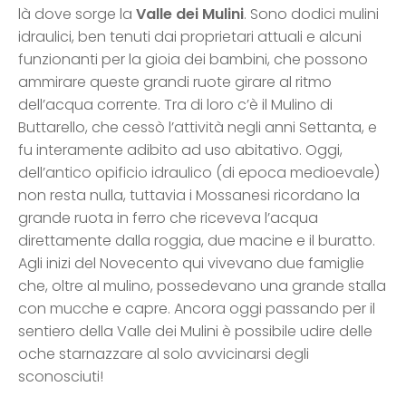
là dove sorge la
Valle dei Mulini
. Sono dodici mulini
idraulici, ben tenuti dai proprietari attuali e alcuni
funzionanti per la gioia dei bambini, che possono
ammirare queste grandi ruote girare al ritmo
dell’acqua corrente. Tra di loro c’è il Mulino di
Buttarello, che cessò l’attività negli anni Settanta, e
fu interamente adibito ad uso abitativo. Oggi,
dell’antico opificio idraulico (di epoca medioevale)
non resta nulla, tuttavia i Mossanesi ricordano la
grande ruota in ferro che riceveva l’acqua
direttamente dalla roggia, due macine e il buratto.
Agli inizi del Novecento qui vivevano due famiglie
che, oltre al mulino, possedevano una grande stalla
con mucche e capre. Ancora oggi passando per il
sentiero della Valle dei Mulini è possibile udire delle
oche starnazzare al solo avvicinarsi degli
sconosciuti!