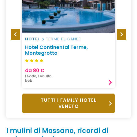
DA
HOTEL
TERME EUGANEE
HOTEL
Hotel Continental Terme,
Best 
Montegrotto
da 80 €
da 85
1 Notte, 1 Adulto,
1 Notte,
B&B
Pernot
TUTTI I FAMILY HOTEL
VENETO
I mulini di Mossano, ricordi di