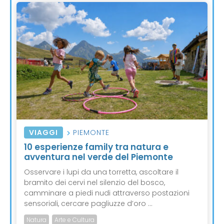
VIAGGI
PIEMONTE
10 esperienze family tra natura e
avventura nel verde del Piemonte
Osservare i lupi da una torretta, ascoltare il
bramito dei cervi nel silenzio del bosco,
camminare a piedi nudi attraverso postazioni
sensoriali, cercare pagliuzze d’oro ...
Natura
Arte e Cultura