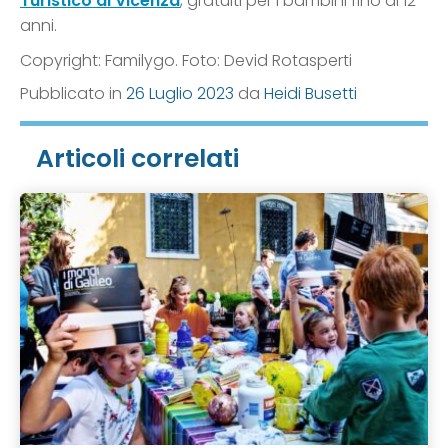
Turistico di Vicenza
, gratuiti per i bambini fino ai 12
anni.
Copyright: Familygo. Foto: Devid Rotasperti
Pubblicato in
26 Luglio 2023
da
Heidi Busetti
Articoli correlati