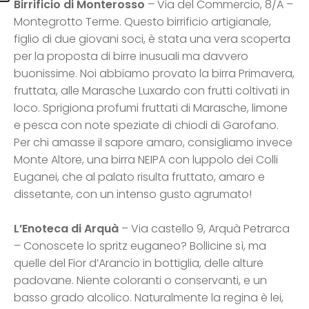
Birrificio di Monterosso
– Via del Commercio, 8/A –
Montegrotto Terme. Questo birrificio artigianale,
figlio di due giovani soci, è stata una vera scoperta
per la proposta di birre inusuali ma davvero
buonissime. Noi abbiamo provato la birra Primavera,
fruttata, alle Marasche Luxardo con frutti coltivati in
loco. Sprigiona profumi fruttati di Marasche, limone
e pesca con note speziate di chiodi di Garofano.
Per chi amasse il sapore amaro, consigliamo invece
Monte Altore, una birra NEIPA con luppolo dei Colli
Euganei, che al palato risulta fruttato, amaro e
dissetante, con un intenso gusto agrumato!
L’Enoteca di Arquà
– Via castello 9, Arquà Petrarca
– Conoscete lo spritz euganeo? Bollicine sì, ma
quelle del Fior d’Arancio in bottiglia, delle alture
padovane. Niente coloranti o conservanti, e un
basso grado alcolico. Naturalmente la regina è lei,