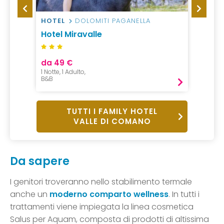
HOTEL
DOLOMITI PAGANELLA
HOTEL
Hotel Miravalle
Vital 
da 49 €
da 19
1 Notte, 1 Adulto,
1 Notte,
B&B
Mezza P
TUTTI I FAMILY HOTEL
VALLE DI COMANO
Da sapere
I genitori troveranno nello stabilimento termale
anche un
moderno comparto wellness
. In tutti i
trattamenti viene impiegata la linea cosmetica
Salus per Aquam, composta di prodotti di altissima