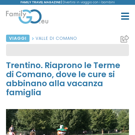
FAMILY TRAVEL MAGAZINE |
Divertirsi in viaggio con i bambini
VIAGGI
VALLE DI COMANO
Trentino. Riaprono le Terme
di Comano, dove le cure si
abbinano alla vacanza
famiglia