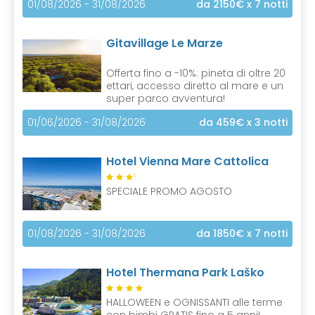
01/08/2026 - 31/08/2026
da 2150€
x 7 notti
Gitavillage Le Marze
Offerta fino a -10%: pineta di oltre 20
ettari, accesso diretto al mare e un
super parco avventura!
01/06/2026 - 31/08/2026
da 459€
x 3 notti
Hotel Vienna Mare Cattolica
S
SPECIALE PROMO AGOSTO
01/08/2026 - 31/08/2026
da 1850€
x 7 notti
Hotel Thermana Park Laško
HALLOWEEN e OGNISSANTI alle terme
con bimbi GRATIS fino a 5 anni!