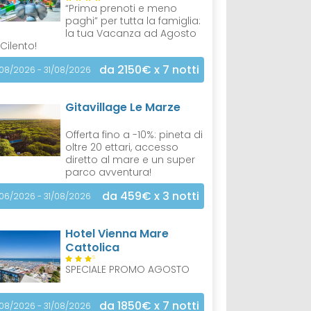
“Prima prenoti e meno
paghi” per tutta la famiglia:
la tua Vacanza ad Agosto
 Cilento!
da 2150€
x 7 notti
/08/2026 - 31/08/2026
Gitavillage Le Marze
Offerta fino a -10%: pineta di
oltre 20 ettari, accesso
diretto al mare e un super
parco avventura!
da 459€
x 3 notti
/06/2026 - 31/08/2026
Hotel Vienna Mare
Cattolica
S
SPECIALE PROMO AGOSTO
da 1850€
x 7 notti
/08/2026 - 31/08/2026