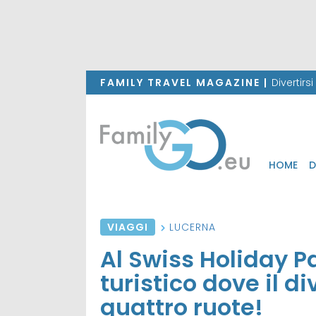
FAMILY TRAVEL MAGAZINE |
Divertirs
HOME
D
VIAGGI
LUCERNA
Al Swiss Holiday P
turistico dove il d
quattro ruote!