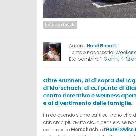
Hotel da favola
Autore:
Heidi Busetti
Tempo necessario:
Weeken
Età bambini:
1-3 anni
,
4-12 a
Oltre Brunnen, al di sopra del La
di Morschach, di cui punta di di
centro ricreativo e wellness aper
e al divertimento delle famiglie.
Fin da quando siamo saliti sul treno che 
abbiamo più avuto alcun pensiero se non 
ed eccoci a
Morschach
, all’
Hotel Swiss 