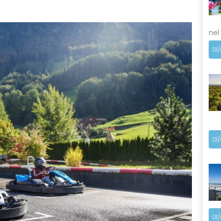
nel
01
01
01