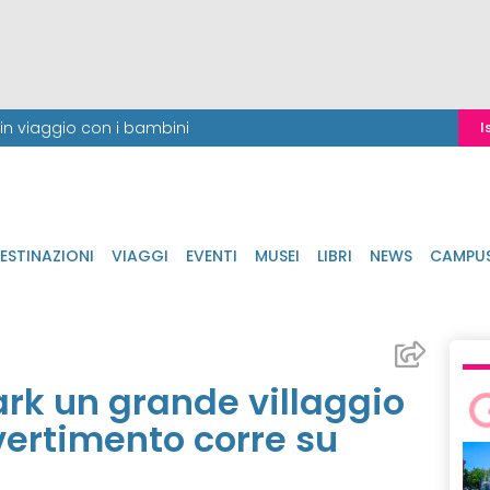
i in viaggio con i bambini
I
ESTINAZIONI
VIAGGI
EVENTI
MUSEI
LIBRI
NEWS
CAMPU
ark un grande villaggio
ivertimento corre su