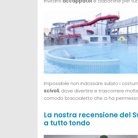
invitanti
accappatoi
e ciabattine per tut
Impossibile non indossare subito i costu
scivoli
, dove divertirsi e trascorrere mol
comodo braccialetto che ci ha permesso 
La nostra recensione del S
a tutto tondo