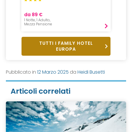
da 89 €
da 110
1 Notte, 1 Adulto,
1 Notte,
Mezza Pensione
Pernot
TUTTI I FAMILY HOTEL
EUROPA
Pubblicato in
12 Marzo 2025
da
Heidi Busetti
Articoli correlati