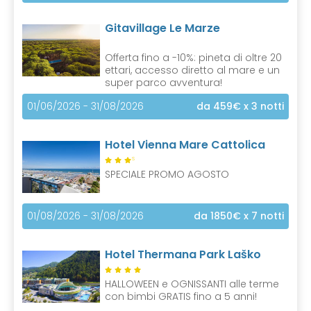
Gitavillage Le Marze
Offerta fino a -10%: pineta di oltre 20
ettari, accesso diretto al mare e un
super parco avventura!
01/06/2026 - 31/08/2026
da 459€
x 3 notti
Hotel Vienna Mare Cattolica
S
SPECIALE PROMO AGOSTO
01/08/2026 - 31/08/2026
da 1850€
x 7 notti
Hotel Thermana Park Laško
HALLOWEEN e OGNISSANTI alle terme
con bimbi GRATIS fino a 5 anni!