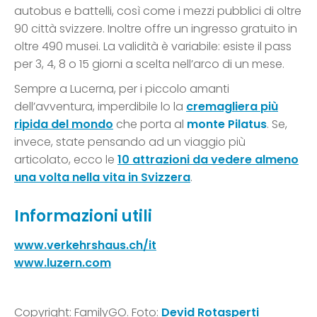
autobus e battelli, così come i mezzi pubblici di oltre
90 città svizzere. Inoltre offre un ingresso gratuito in
oltre 490 musei. La validità è variabile: esiste il pass
per 3, 4, 8 o 15 giorni a scelta nell’arco di un mese.
Sempre a Lucerna, per i piccolo amanti
dell’avventura, imperdibile lo la
cremagliera più
ripida del mondo
che porta al
monte Pilatus
. Se,
invece, state pensando ad un viaggio più
articolato, ecco le
10 attrazioni da vedere almeno
una volta nella vita in Svizzera
.
Informazioni utili
www.verkehrshaus.ch/it
www.luzern.com
Copyright: FamilyGO. Foto:
Devid Rotasperti