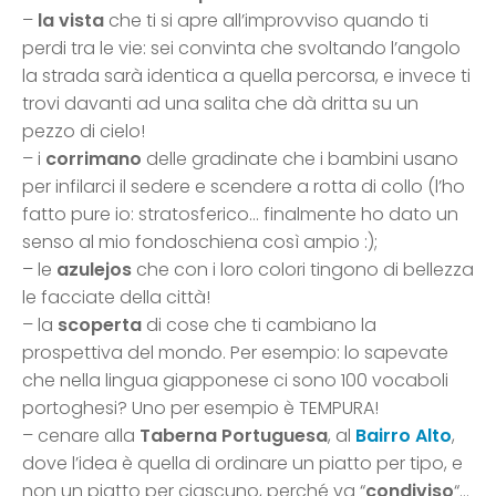
–
la vista
che ti si apre all’improvviso quando ti
perdi tra le vie: sei convinta che svoltando l’angolo
la strada sarà identica a quella percorsa, e invece ti
trovi davanti ad una salita che dà dritta su un
pezzo di cielo!
– i
corrimano
delle gradinate che i bambini usano
per infilarci il sedere e scendere a rotta di collo (l’ho
fatto pure io: stratosferico… finalmente ho dato un
senso al mio fondoschiena così ampio :);
– le
azulejos
che con i loro colori tingono di bellezza
le facciate della città!
– la
scoperta
di cose che ti cambiano la
prospettiva del mondo. Per esempio: lo sapevate
che nella lingua giapponese ci sono 100 vocaboli
portoghesi? Uno per esempio è TEMPURA!
– cenare alla
Taberna Portuguesa
, al
Bairro Alto
,
dove l’idea è quella di ordinare un piatto per tipo, e
non un piatto per ciascuno, perché va “
condiviso
“…