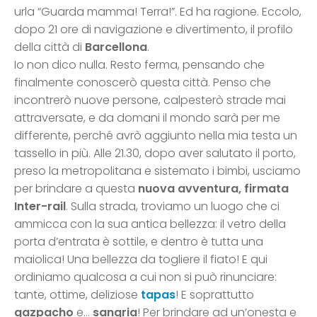
urla “Guarda mamma! Terra!”. Ed ha ragione. Eccolo,
dopo 21 ore di navigazione e divertimento, il profilo
della città di
Barcellona
.
Io non dico nulla. Resto ferma, pensando che
finalmente conoscerò questa città. Penso che
incontrerò nuove persone, calpesterò strade mai
attraversate, e da domani il mondo sarà per me
differente, perché avrò aggiunto nella mia testa un
tassello in più. Alle 21.30, dopo aver salutato il porto,
preso la metropolitana e sistemato i bimbi, usciamo
per brindare a questa
nuova avventura, firmata
Inter-rail
. Sulla strada, troviamo un luogo che ci
ammicca con la sua antica bellezza: il vetro della
porta d’entrata è sottile, e dentro è tutta una
maiolica! Una bellezza da togliere il fiato! E qui
ordiniamo qualcosa a cui non si può rinunciare:
tante, ottime, deliziose
tapas
! E soprattutto
gazpacho
e…
sangria
! Per brindare ad un’onesta e