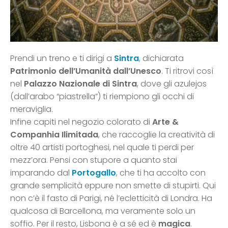
Prendi un treno e ti dirigi a
Sintra
, dichiarata
Patrimonio dell’Umanità dall’Unesco
. Ti ritrovi così
nel
Palazzo Nazionale di Sintra
, dove gli azulejos
(dall’arabo “piastrella”) ti riempiono gli occhi di
meraviglia.
Infine capiti nel negozio colorato di
Arte &
Companhia Ilimitada
, che raccoglie la creatività di
oltre 40 artisti portoghesi, nel quale ti perdi per
mezz’ora. Pensi con stupore a quanto stai
imparando dal
Portogallo
, che ti ha accolto con
grande semplicità eppure non smette di stupirti. Qui
non c’è il fasto di Parigi, né l’ecletticità di Londra. Ha
qualcosa di Barcellona, ma veramente solo un
soffio. Per il resto, Lisbona è a sé ed è
magica
.