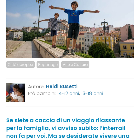
Città europee
Reportage
Arte e Cultura
Autore:
Heidi Busetti
Età bambini:
4-12 anni
,
13-18 anni
Se siete a caccia di un viaggio rilassante
per la famiglia, vi avviso subito: l’interrail
non fa per voi. Ma se desiderate vivere una