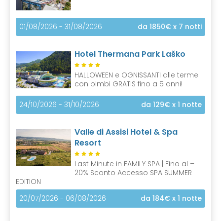
01/08/2026 - 31/08/2026
da 1850€
x 7 notti
Hotel Thermana Park Laško
HALLOWEEN e OGNISSANTI alle terme
con bimbi GRATIS fino a 5 anni!
24/10/2026 - 31/10/2026
da 129€
x 1 notte
Valle di Assisi Hotel & Spa
Resort
Last Minute in FAMILY SPA | Fino al –
20% Sconto Accesso SPA SUMMER
EDITION
20/07/2026 - 06/08/2026
da 184€
x 1 notte