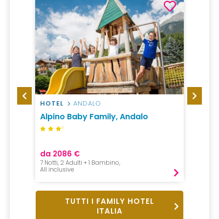
HOTEL
ANDALO
RESO
ne
Alpino Baby Family, Andalo
Falke
Garde
S
da 2086 €
da 25
7 Notti, 2 Adulti + 1 Bambino,
1 Notte,
All inclusive
All incl
TUTTI I FAMILY HOTEL
ITALIA