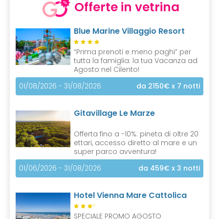
Offerte in vetrina
Blue Marine Villaggio Resort
“Prima prenoti e meno paghi” per
tutta la famiglia: la tua Vacanza ad
Agosto nel Cilento!
01/08/2026 - 31/08/2026
da 2150€
x 7 notti
Gitavillage Le Marze
Offerta fino a -10%: pineta di oltre 20
ettari, accesso diretto al mare e un
super parco avventura!
01/06/2026 - 31/08/2026
da 459€
x 3 notti
Hotel Vienna Mare Cattolica
S
SPECIALE PROMO AGOSTO