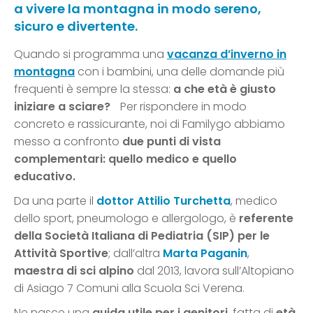
a vivere la montagna in modo sereno,
sicuro e divertente.
Quando si programma una
vacanza d’inverno in
montagna
con i bambini, una delle domande più
frequenti è sempre la stessa:
a che età è giusto
iniziare a sciare?
Per rispondere in modo
concreto e rassicurante, noi di Familygo abbiamo
messo a confronto
due punti di vista
complementari: quello medico e quello
educativo.
Da una parte il
dottor Attilio Turchetta
, medico
dello sport, pneumologo e allergologo, è
referente
della Società Italiana di Pediatria (SIP) per le
Attività Sportive
; dall’altra
Marta Paganin
,
maestra di sci alpino
dal 2013, lavora sull’Altopiano
di Asiago 7 Comuni alla Scuola Sci Verena.
Ne nasce una
guida utile per i genitori
, fatta di
età