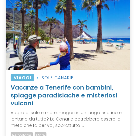
VIAGGI
ISOLE CANARIE
Vacanze a Tenerife con bambini,
spiagge paradisiache e misteriosi
vulcani
Voglia di sole e mare, magari in un luogo esotico e
lontano da tutto? Le Canarie potrebbero essere la
meta che fa per voi, soprattutto ...
Reportage
Mare