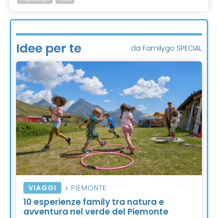
Idee per te
da Familygo SPECIAL
VIAGGI
PIEMONTE
10 esperienze family tra natura e
avventura nel verde del Piemonte