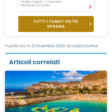
1 Notte, 2 adulti + 2 bambini,
7 Notti 
Pensione Completa
Pensio
TUTTI I FAMILY HOTEL
SPAGNA
Pubblicato in
21 Dicembre 2020
da
Letizia Dorinzi
Articoli correlati