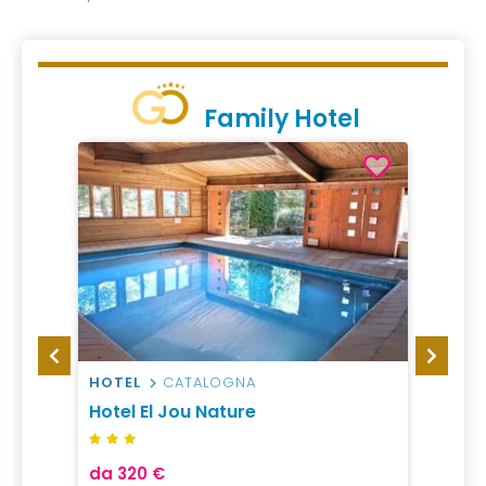
Family Hotel
HOTEL
CATALOGNA
VILLA
omas
Hotel El Jou Nature
Verac
da 320 €
da 26