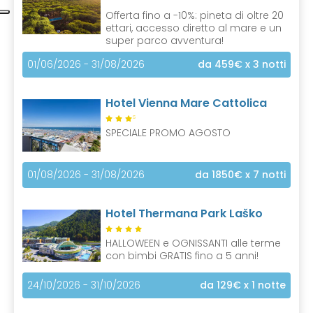
Offerta fino a -10%: pineta di oltre 20
ettari, accesso diretto al mare e un
super parco avventura!
01/06/2026 - 31/08/2026
da 459€
x 3 notti
Hotel Vienna Mare Cattolica
S
SPECIALE PROMO AGOSTO
01/08/2026 - 31/08/2026
da 1850€
x 7 notti
Hotel Thermana Park Laško
HALLOWEEN e OGNISSANTI alle terme
con bimbi GRATIS fino a 5 anni!
24/10/2026 - 31/10/2026
da 129€
x 1 notte