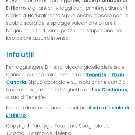
E poi ancora ammirare il
garoé, l’albero simbolo di
El Hierro
, e gli antichi villaggi con i primi insediamenti
dell’isola. Naturalmente si può anche giocare con la
sabbia scura delle spiagge vulcaniche o fare il
bagno nelle tantissime pozze che stupiscono per il
loro colore azzurro intenso.
Info utili
Per raggiungere El Hierro, piccolo gioiello delle Isole
Canarie, ci sono voli giornalieri da
Tenerife
e
Gran
Canaria
. Si può approdare sull’isola anche con 2 o
3 ore di navigazione in traghetto da
Los Cristianos
,
a sud di Tenerife.
Per tutte le informazioni consultare
il sito ufficiale di
El Hierro
.
Copyright: Familygo. Foto: Ente Spagnolo del
Turismo, Turismo de El Hierro.