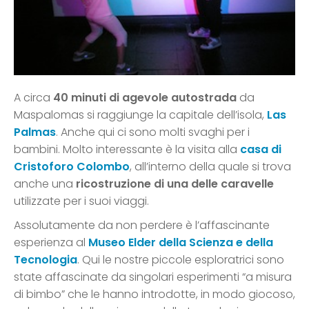
A circa
40 minuti di agevole autostrada
da
Maspalomas si raggiunge la capitale dell’isola,
Las
Palmas
. Anche qui ci sono molti svaghi per i
bambini. Molto interessante è la visita alla
casa di
Cristoforo Colombo
, all’interno della quale si trova
anche una
ricostruzione di una delle caravelle
utilizzate per i suoi viaggi.
Assolutamente da non perdere è l’affascinante
esperienza al
Museo Elder della Scienza e della
Tecnologia
. Qui le nostre piccole esploratrici sono
state affascinate da singolari esperimenti “a misura
di bimbo” che le hanno introdotte, in modo giocoso,