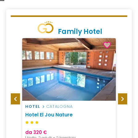
Family Hotel
HOTEL
CATALOGNA
VILLA
omas
Hotel El Jou Nature
Verac
da 320 €
da 26
1 Notte, 2 adulti + 2 bambini,
7 Notti 