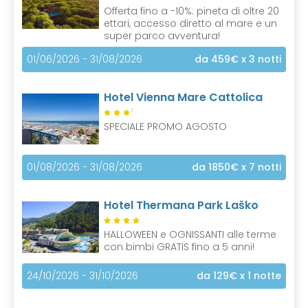
Offerta fino a -10%: pineta di oltre 20
ettari, accesso diretto al mare e un
super parco avventura!
01/06/2026 - 31/08/2026
da 459€
x 3 notti
Hotel Vienna Mare Cattolica
S
SPECIALE PROMO AGOSTO
01/08/2026 - 31/08/2026
da 1850€
x 7 notti
Hotel Thermana Park Laško
HALLOWEEN e OGNISSANTI alle terme
con bimbi GRATIS fino a 5 anni!
24/10/2026 - 31/10/2026
da 129€
x 1 notte