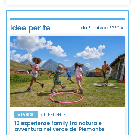
Idee per te
da Familygo SPECIAL
VIAGGI
PIEMONTE
10 esperienze family tra natura e
avventura nel verde del Piemonte