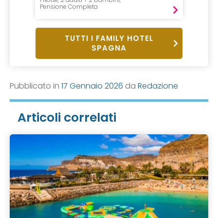
Pensione Completa
Pensio
TUTTI I FAMILY HOTEL
SPAGNA
Pubblicato in
17 Gennaio 2026
da
Redazione
Articoli correlati