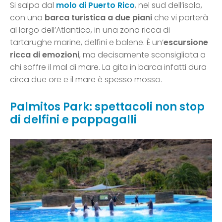
Si salpa dal
molo di Puerto Rico
, nel sud dell’isola,
con una
barca turistica a due piani
che vi porterà
al largo dell’Atlantico, in una zona ricca di
tartarughe marine, delfini e balene. È un’
escursione
ricca di emozioni
, ma decisamente sconsigliata a
chi soffre il mal di mare. La gita in barca infatti dura
circa due ore e il mare è spesso mosso.
Palmitos Park: spettacoli non stop
di delfini e pappagalli