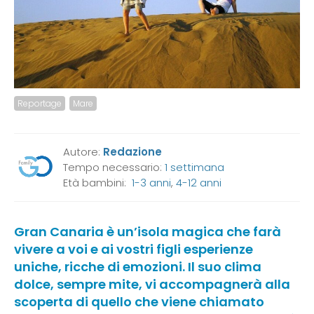
Reportage
Mare
Autore:
Redazione
Tempo necessario:
1 settimana
Età bambini:
1-3 anni
,
4-12 anni
Gran Canaria è un’isola magica che farà
vivere a voi e ai vostri figli esperienze
uniche, ricche di emozioni. Il suo clima
dolce, sempre mite, vi accompagnerà alla
scoperta di quello che viene chiamato