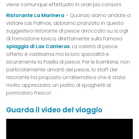
viene comunque effettuato in orari più consoni.
Ristorante La Marinera
– Quando siamo andate a
visitare Las Palmas, abbiamo pranzato in questo
suggestivo ristorante di pesce arroccato su scogli
di formazione lavica, direttamente sulla famosa
spiaggia di Las Canteras
. La varietà di pesce
offerto è vastissima ma la loro specialità e
sicuramente la Paella di pesce. Per le bambine, non
particolarmente amanti del pesce, lo staff del
ristorante ha proposto un’alternativa che è stata
molto apprezzata: un piatto di spaghetti al
pomodoro fresco!
Guarda il video del viaggio