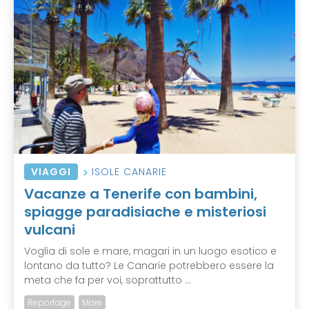
VIAGGI
ISOLE CANARIE
Vacanze a Tenerife con bambini,
spiagge paradisiache e misteriosi
vulcani
Voglia di sole e mare, magari in un luogo esotico e
lontano da tutto? Le Canarie potrebbero essere la
meta che fa per voi, soprattutto ...
Reportage
Mare