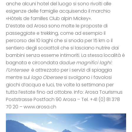
anche alcuni hotel del luogo si sono rivolti alle
esigenze delle famiglie acquisendo il marchio
«Hôtels de familles Club alpin Mickey».
D’estate ad Arosa sono molte le proposte di
passeggiate e trekking, come ad esempio il
percorso dei 10 laghi che si snoda per 15 km o il
sentiero degli scoiattoli che si lasciano nutrire dai
bambini senza esserne intimoriti. La stessa località è
bagnata e circondata da
due magnifici laghi:
l’Untersee
è attrezzato per i servizi di spiaggia
mentre sul
lago Obersee
si svolgono i favolosi
giochi d’acqua e luci, tre volte la settimana per
tutta l’estate fino ad ottobre. Info: Arosa Tourismus
Poststrasse Postfach 90 Arosa – Tel. +41 (0) 81 378
70 20 – www.arosa.ch