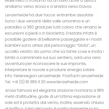
Maienfeld ci troviamo ad un bivio dove a destra
andiamo verso Arosa e a sinistra verso Davos.
Lenzerheide
ha due facce: entrambe assolate.
Sono i due versanti della valle omonima e un
paradiso a 360 gradi per tutti coloro che amano le
escursioni a piedi o in bicicletta. D’estate infatti è
possibile godere di bellissime passeggiate e i nostri
bambini sono attesi dal personaggio “Globi”, un
uccello vestito da uomo che sa tante cose e incita i
bimbi a camminare sul suo sentiero; sarà una vera
avventura per riconoscere le sue impronte,
interpretare le nuvole e produrre energia solare.
Info: Ferienregion Lenzerheide Postfach Lenzerheide
Tel. +41 (0) 81 385 11 20 www.lenzerheide.com
Arosa
famosa ed elegante stazione montana a 1815
metri d’altitudine, gode di un’ottima esposizione al
sole ed è protetta dal vento, inoltre, essendo chiusa
al traffico, l’aria del posto è particolarmente pura.