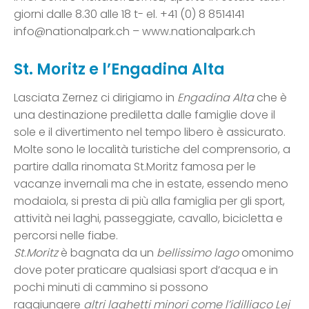
giorni dalle 8.30 alle 18 t- el. +41 (0) 8 8514141
info@nationalpark.ch – www.nationalpark.ch
St. Moritz e l’Engadina Alta
Lasciata Zernez ci dirigiamo in
Engadina Alta
che è
una destinazione prediletta dalle famiglie dove il
sole e il divertimento nel tempo libero è assicurato.
Molte sono le località turistiche del comprensorio, a
partire dalla rinomata St.Moritz famosa per le
vacanze invernali ma che in estate, essendo meno
modaiola, si presta di più alla famiglia per gli sport,
attività nei laghi, passeggiate, cavallo, bicicletta e
percorsi nelle fiabe.
St.Moritz
è bagnata da un
bellissimo lago
omonimo
dove poter praticare qualsiasi sport d’acqua e in
pochi minuti di cammino si possono
raggiungere
altri laghetti minori come l’idilliaco Lej