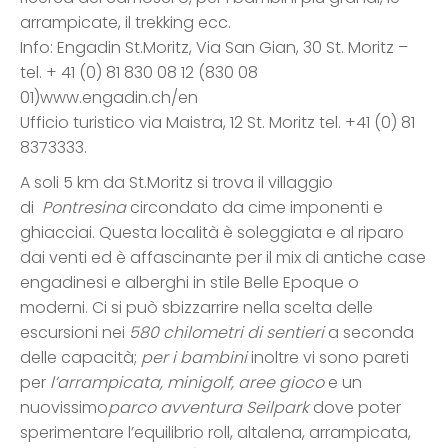
arrampicate, il trekking ecc.
Info: Engadin St.Moritz, Via San Gian, 30 St. Moritz –
tel. + 41 (0) 81 830 08 12 (830 08
01)www.engadin.ch/en
Ufficio turistico via Maistra, 12 St. Moritz tel. +41 (0) 81
8373333.
A soli 5 km da St.Moritz si trova il villaggio
di
Pontresina
circondato da cime imponenti e
ghiacciai. Questa località è soleggiata e al riparo
dai venti ed è affascinante per il mix di antiche case
engadinesi e alberghi in stile Belle Epoque o
moderni. Ci si può sbizzarrire nella scelta delle
escursioni nei
580 chilometri di sentieri
a seconda
delle capacità;
per i bambini
inoltre vi sono pareti
per
l’arrampicata, minigolf, aree gioco
e un
nuovissimo
parco avventura Seilpark
dove poter
sperimentare l’equilibrio roll, altalena, arrampicata,