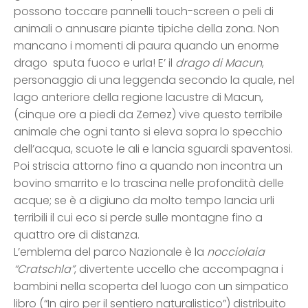
possono toccare pannelli touch-screen o peli di
animali o annusare piante tipiche della zona. Non
mancano i momenti di paura quando un enorme
drago sputa fuoco e urla! E’ il
drago di Macun
,
personaggio di una leggenda secondo la quale, nel
lago anteriore della regione lacustre di Macun,
(cinque ore a piedi da Zernez) vive questo terribile
animale che ogni tanto si eleva sopra lo specchio
dell’acqua, scuote le ali e lancia sguardi spaventosi.
Poi striscia attorno fino a quando non incontra un
bovino smarrito e lo trascina nelle profondità delle
acque; se è a digiuno da molto tempo lancia urli
terribili il cui eco si perde sulle montagne fino a
quattro ore di distanza.
L’emblema del parco Nazionale è la
nocciolaia
“Cratschla”
, divertente uccello che accompagna i
bambini nella scoperta del luogo con un simpatico
libro (“In giro per il sentiero naturalistico”) distribuito