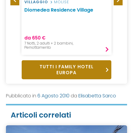
VILLAGGIO
MOLISE
AGRI
a –
Diomedea Residence Village
Corte
da 650 €
da 60
7 Notti, 2 adulti + 2 bambini,
3 Notte,
Pernottamento
Pernot
TUTTI I FAMILY HOTEL
EUROPA
Pubblicato in
6 Agosto 2010
da
Elisabetta Sarco
Articoli correlati