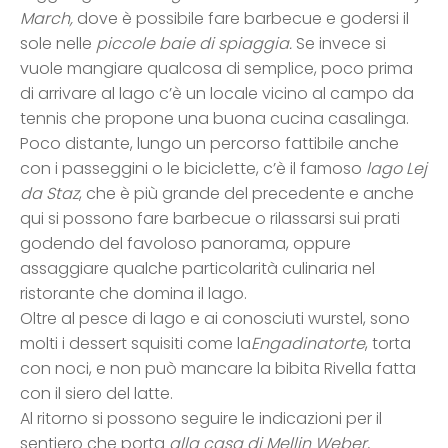
March,
dove è possibile fare barbecue e godersi il
sole nelle
piccole baie di spiaggia.
Se invece si
vuole mangiare qualcosa di semplice, poco prima
di arrivare al lago c’è un locale vicino al campo da
tennis che propone una buona cucina casalinga.
Poco distante, lungo un percorso fattibile anche
con i passeggini o le biciclette, c’è il famoso
lago Lej
da Staz
, che è più grande del precedente e anche
qui si possono fare barbecue o rilassarsi sui prati
godendo del favoloso panorama, oppure
assaggiare qualche particolarità culinaria nel
ristorante che domina il lago.
Oltre al pesce di lago e ai conosciuti wurstel, sono
molti i dessert squisiti come la
Engadinatorte
, torta
con noci, e non può mancare la bibita Rivella fatta
con il siero del latte.
Al ritorno si possono seguire le indicazioni per il
sentiero che porta
alla casa di Mellin Weber,