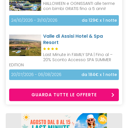
HALLOWEEN e OGNISSANTI alle terme
con bimbi GRATIS fino a 5 anni!
24/10/2026 - 31/10/2026
da 129€
x 1 notte
Valle di Assisi Hotel & Spa
Resort
Last Minute in FAMILY SPA | Fino al –
20% Sconto Accesso SPA SUMMER
EDITION
20/07/2026 - 06/08/2026
da 184€
x 1 notte
GUARDA TUTTE LE OFFERTE