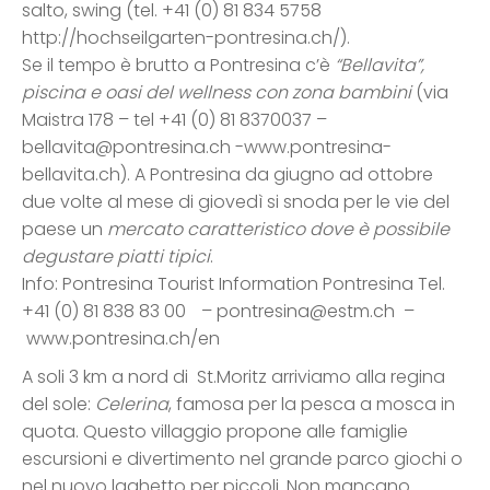
salto, swing (tel. +41 (0) 81 834 5758
http://hochseilgarten-pontresina.ch/).
Se il tempo è brutto a Pontresina c’è
“Bellavita”,
piscina e oasi del wellness con zona bambini
(via
Maistra 178 – tel +41 (0) 81 8370037 –
bellavita@pontresina.ch -www.pontresina-
bellavita.ch). A Pontresina da giugno ad ottobre
due volte al mese di giovedì si snoda per le vie del
paese un
mercato caratteristico dove è possibile
degustare piatti tipici
.
Info: Pontresina Tourist Information Pontresina Tel.
+41 (0) 81 838 83 00 – pontresina@estm.ch –
www.pontresina.ch/en
A soli 3 km a nord di St.Moritz arriviamo alla regina
del sole:
Celerina
, famosa per la pesca a mosca in
quota. Questo villaggio propone alle famiglie
escursioni e divertimento nel grande parco giochi o
nel nuovo laghetto per piccoli. Non mancano