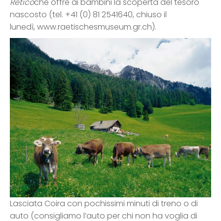
Retico
che offre ai bambini la scoperta del tesoro
nascosto (tel. +41 (0) 81 2541640, chiuso il
lunedì, www.raetischesmuseum.gr.ch).
Lasciata Coira con pochissimi minuti di treno o di
auto (consigliamo l’auto per chi non ha voglia di