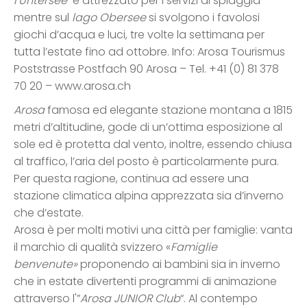
l’Untersee
è attrezzato per i servizi di spiaggia
mentre sul
lago Obersee
si svolgono i favolosi
giochi d’acqua e luci, tre volte la settimana per
tutta l’estate fino ad ottobre. Info: Arosa Tourismus
Poststrasse Postfach 90 Arosa – Tel. +41 (0) 81 378
70 20 – www.arosa.ch
Arosa
famosa ed elegante stazione montana a 1815
metri d’altitudine, gode di un’ottima esposizione al
sole ed è protetta dal vento, inoltre, essendo chiusa
al traffico, l’aria del posto è particolarmente pura.
Per questa ragione, continua ad essere una
stazione climatica alpina apprezzata sia d’inverno
che d’estate.
Arosa è per molti motivi una città per famiglie: vanta
il marchio di qualità svizzero «
Famiglie
benvenute»
proponendo ai bambini sia in inverno
che in estate divertenti programmi di animazione
attraverso l'”
Arosa JUNIOR Club
“. Al contempo