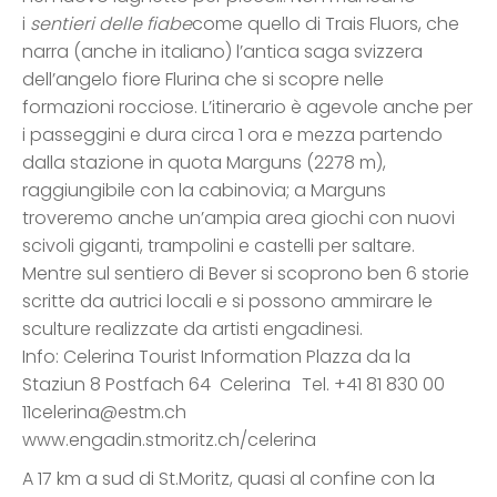
i
sentieri delle fiabe
come quello di Trais Fluors, che
narra (anche in italiano) l’antica saga svizzera
dell’angelo fiore Flurina che si scopre nelle
formazioni rocciose. L’itinerario è agevole anche per
i passeggini e dura circa 1 ora e mezza partendo
dalla stazione in quota Marguns (2278 m),
raggiungibile con la cabinovia; a Marguns
troveremo anche un’ampia area giochi con nuovi
scivoli giganti, trampolini e castelli per saltare.
Mentre sul sentiero di Bever si scoprono ben 6 storie
scritte da autrici locali e si possono ammirare le
sculture realizzate da artisti engadinesi.
Info: Celerina Tourist Information Plazza da la
Staziun 8 Postfach 64 Celerina Tel. +41 81 830 00
11celerina@estm.ch
www.engadin.stmoritz.ch/celerina
A 17 km a sud di St.Moritz, quasi al confine con la