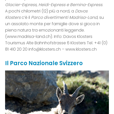
Glacier-Express, Heidi-Express e Bernina-Express
.
A pochi chilometri (12) più a nord, a
Davos
Klosters
c’è il
Parco divertimenti Madrisa-Land
, su
un assolato monte per famiglie dove si gioca in
piena natura tra emozionanti leggende.
(www.madrisa-land.ch). Info: Davos Klosters
Tourismus Alte Bahnhofstrasse 6 Klosters Tel. +41 (0)
81 410 20 20 info@klosters.ch – www.klosters.ch
Il Parco Nazionale Svizzero