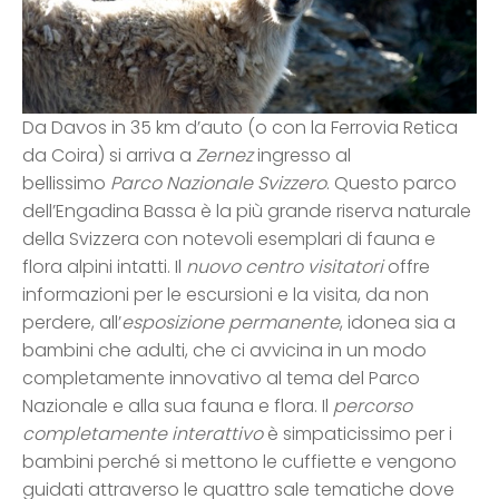
Da Davos in 35 km d’auto (o con la Ferrovia Retica
da Coira) si arriva a
Zernez
ingresso al
bellissimo
Parco Nazionale Svizzero
. Questo parco
dell’Engadina Bassa è la più grande riserva naturale
della Svizzera con notevoli esemplari di fauna e
flora alpini intatti. Il
nuovo centro visitatori
offre
informazioni per le escursioni e la visita, da non
perdere, all’
esposizione permanente
, idonea sia a
bambini che adulti, che ci avvicina in un modo
completamente innovativo al tema del Parco
Nazionale e alla sua fauna e flora. Il
percorso
completamente interattivo
è simpaticissimo per i
bambini perché si mettono le cuffiette e vengono
guidati attraverso le quattro sale tematiche dove