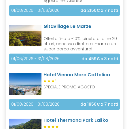
Agosto nel Cilento!
01/08/2026 - 31/08/2026
da 2150€
x 7 notti
Gitavillage Le Marze
Offerta fino a -10%: pineta di oltre 20
ettari, accesso diretto al mare e un
super parco avventura!
01/06/2026 - 31/08/2026
da 459€
x 3 notti
Hotel Vienna Mare Cattolica
S
SPECIALE PROMO AGOSTO
01/08/2026 - 31/08/2026
da 1850€
x 7 notti
Hotel Thermana Park Laško