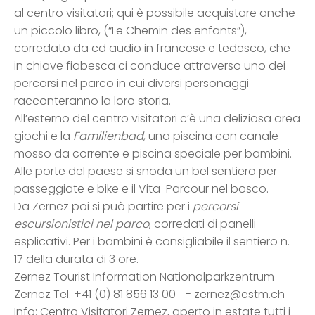
al centro visitatori; qui è possibile acquistare anche
un piccolo libro, (“Le Chemin des enfants”),
corredato da cd audio in francese e tedesco, che
in chiave fiabesca ci conduce attraverso uno dei
percorsi nel parco in cui diversi personaggi
racconteranno la loro storia.
All’esterno del centro visitatori c’è una deliziosa area
giochi e la
Familienbad
, una piscina con canale
mosso da corrente e piscina speciale per bambini.
Alle porte del paese si snoda un bel sentiero per
passeggiate e bike e il Vita-Parcour nel bosco.
Da Zernez poi si può partire per i
percorsi
escursionistici nel parco
, corredati di panelli
esplicativi. Per i bambini è consigliabile il sentiero n.
17 della durata di 3 ore.
Zernez Tourist Information Nationalparkzentrum
Zernez Tel. +41 (0) 81 856 13 00 - zernez@estm.ch
Info: Centro Visitatori Zernez, aperto in estate tutti i