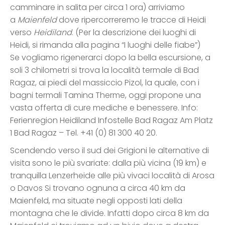
camminare in salita per circa 1 ora) arriviamo
a
Maienfeld
dove ripercorreremo le tracce di Heidi
verso
Heidiland
. (Per la descrizione dei luoghi di
Heidi, si rimanda alla pagina “I luoghi delle fiabe”)
Se vogliamo rigenerarci dopo la bella escursione, a
soli 3 chilometri si trova la località termale di Bad
Ragaz, ai piedi del massiccio Pizol, la quale, con i
bagni termali Tamina Therme, oggi propone una
vasta offerta di cure mediche e benessere. Info:
Ferienregion Heidiland Infostelle Bad Ragaz Am Platz
1 Bad Ragaz – Tel. +41 (0) 81 300 40 20.
Scendendo verso il sud dei Grigioni le alternative di
visita sono le più svariate: dalla più vicina (19 km) e
tranquilla Lenzerheide alle più vivaci località di Arosa
o Davos Si trovano ognuna a circa 40 km da
Maienfeld, ma situate negli opposti lati della
montagna che le divide. Infatti dopo circa 8 km da