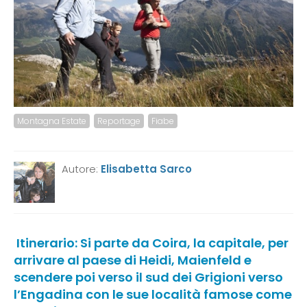
Montagna Estate
Reportage
Fiabe
Autore:
Elisabetta Sarco
Itinerario: Si parte da Coira, la capitale, per
arrivare al paese di Heidi, Maienfeld e
scendere poi verso il sud dei Grigioni verso
l’Engadina con le sue località famose come