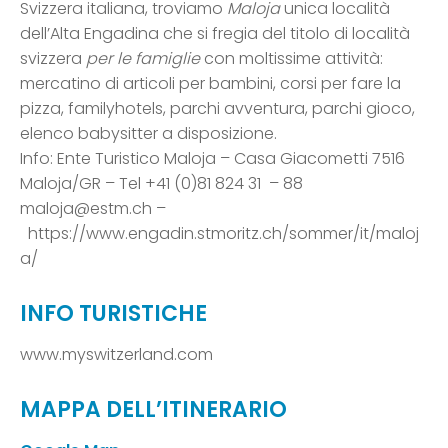
Svizzera italiana, troviamo
Maloja
unica località
dell’Alta Engadina che si fregia del titolo di località
svizzera
per le famiglie
con moltissime attività:
mercatino di articoli per bambini, corsi per fare la
pizza, familyhotels, parchi avventura, parchi gioco,
elenco babysitter a disposizione.
Info: Ente Turistico Maloja – Casa Giacometti 7516
Maloja/GR – Tel +41 (0)81 824 31 – 88
maloja@estm.ch –
https://www.engadin.stmoritz.ch/sommer/it/maloj
a/
INFO TURISTICHE
www.myswitzerland.com
MAPPA DELL’ITINERARIO