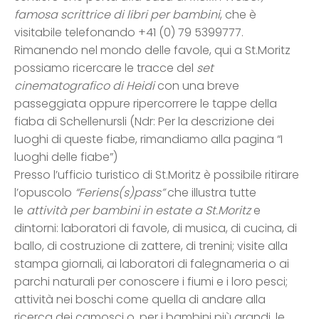
famosa scrittrice di libri per bambini
, che è
visitabile telefonando +41 (0) 79 5399777.
Rimanendo nel mondo delle favole, qui a St.Moritz
possiamo ricercare le tracce del
set
cinematografico di Heidi
con una breve
passeggiata oppure ripercorrere le tappe della
fiaba di Schellenursli (Ndr: Per la descrizione dei
luoghi di queste fiabe, rimandiamo alla pagina “I
luoghi delle fiabe”)
Presso l’ufficio turistico di St.Moritz è possibile ritirare
l’opuscolo
“Feriens(s)pass”
che illustra tutte
le
attività per bambini in estate a St.Moritz
e
dintorni: laboratori di favole, di musica, di cucina, di
ballo, di costruzione di zattere, di trenini; visite alla
stampa giornali, ai laboratori di falegnameria o ai
parchi naturali per conoscere i fiumi e i loro pesci;
attività nei boschi come quella di andare alla
ricerca dei camosci o, per i bambini più grandi, le