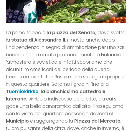
La prima tappa è
la piazza del Senato
, dove svetta
la
statua di Alessandro II
, rimasta anche dopo
l’indipendenza in segno di ammirazione per uno zar
buono che ha amato profondamente la Finlandia. L
’atmosfera è sovietica e infatti scopriamo che
alcuni film americani del periodo della guerra
fredda ambientati in Russia sono stati girati proprio
in questo quartiere. Saliamo i gradini fino alla
Tuomiokirkko
,
la bianchissima cattedrale
luterana
, simbolo indiscusso della città, da cui si
gode una bella panoramica dall’alto. Proseguiamo
con la visita del quartiere passando davanti al
Municipio
e raggiungendo la
Piazza del Mercato
, il
fulcro pulsante della città, dove, anche in inverno, è