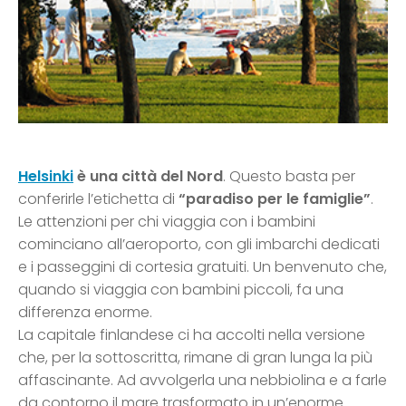
Helsinki
è una città del Nord
. Questo basta per
conferirle l’etichetta di
“paradiso per le famiglie”
.
Le attenzioni per chi viaggia con i bambini
cominciano all’aeroporto, con gli imbarchi dedicati
e i passeggini di cortesia gratuiti. Un benvenuto che,
quando si viaggia con bambini piccoli, fa una
differenza enorme.
La capitale finlandese ci ha accolti nella versione
che, per la sottoscritta, rimane di gran lunga la più
affascinante. Ad avvolgerla una nebbiolina e a farle
da contorno il mare trasformato in un’enorme