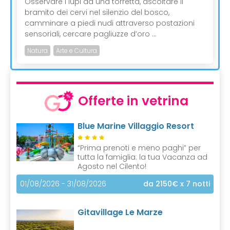
Osservare i lupi da una torretta, ascoltare il
bramito dei cervi nel silenzio del bosco,
camminare a piedi nudi attraverso postazioni
sensoriali, cercare pagliuzze d’oro ...
Natura
Arte e Cultura
Offerte in vetrina
Blue Marine Villaggio Resort
“Prima prenoti e meno paghi” per
tutta la famiglia: la tua Vacanza ad
Agosto nel Cilento!
01/08/2026 - 31/08/2026
da 2150€
x 7 notti
Gitavillage Le Marze