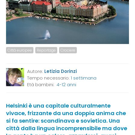
Città europee
Reportage
Crociere
Autore:
Letizia Dorinzi
Tempo necessario:
1 settimana
Età bambini:
4-12 anni
Helsinki è una capitale culturalmente
vivace, frizzante da una doppia anima che
si fa sentire: scandinava e sovietica. Una
città dalla lingua incomprensibile ma dove