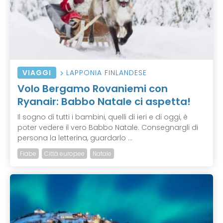
VIAGGI
LAPPONIA FINLANDESE
Volo Bergamo Rovaniemi con
Ryanair: Babbo Natale ci aspetta!
Il sogno di tutti i bambini, quelli di ieri e di oggi, è
poter vedere il vero Babbo Natale. Consegnargli di
persona la letterina, guardarlo ...
Fiabe
Città europee
Natale