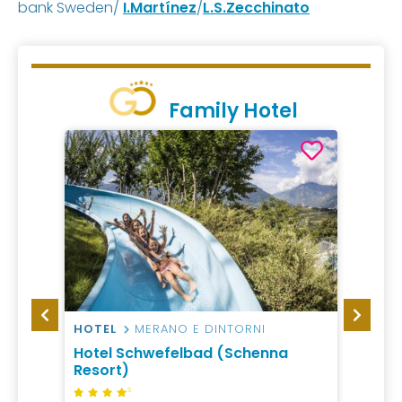
bank Sweden/
I.Martínez
/
L.S.Zecchinato
Family Hotel
HOTEL
MERANO E DINTORNI
HOTEL
on
Hotel Schwefelbad (Schenna
Hotel
Resort)
S