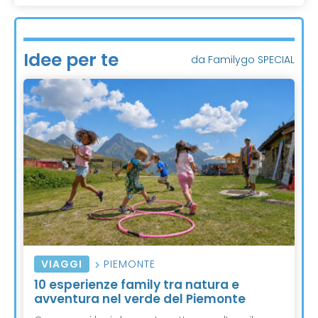
Idee per te
da Familygo SPECIAL
VIAGGI
PIEMONTE
10 esperienze family tra natura e
avventura nel verde del Piemonte