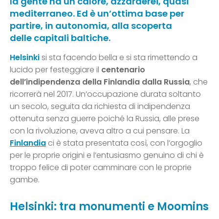
la gente ha un calore, azzarderei, quasi
mediterraneo. Ed è un’ottima base per
partire, in autonomia, alla scoperta
delle capitali baltiche.
Helsinki
si sta facendo bella e si sta rimettendo a
lucido per festeggiare il
centenario
dell’indipendenza della Finlandia dalla Russia
, che
ricorrerà nel 2017. Un’occupazione durata soltanto
un secolo, seguita da richiesta di indipendenza
ottenuta senza guerre poiché la Russia, alle prese
con la rivoluzione, aveva altro a cui pensare. La
Finlandia
ci è stata presentata così, con l’orgoglio
per le proprie origini e l’entusiasmo genuino di chi è
troppo felice di poter camminare con le proprie
gambe.
Helsinki: tra monumenti e Moomins