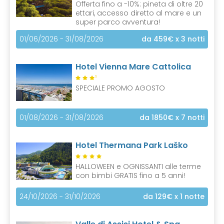
Offerta fino a -10%: pineta di oltre 20
ettari, accesso diretto al mare e un
super parco avventura!
01/06/2026 - 31/08/2026
da 459€
x 3 notti
Hotel Vienna Mare Cattolica
S
SPECIALE PROMO AGOSTO
01/08/2026 - 31/08/2026
da 1850€
x 7 notti
Hotel Thermana Park Laško
HALLOWEEN e OGNISSANTI alle terme
con bimbi GRATIS fino a 5 anni!
24/10/2026 - 31/10/2026
da 129€
x 1 notte