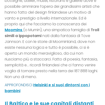
botteghe, atelier, musei, ristoranti e gallerie dove è
possibile ammirare l’opera dei grandissimi artisti che
hanno fatto del design finlandese un motivo di
vanto e prestigio a livello internazionale. Ed è
proprio qui che facciamo la conoscenza dei
Moomins
(o Mumin), una simpatica famiglia di
Troll
simili a ippopotami
nati dalla fantasia di Tove
Jannson. E con le storie di Moominland, dove non
esiste nessuna logica e tutto è possibile, ci si è
aperto un mondo meraviglioso, da cui non
riusciamo più a staccarci. Fatto di poesia, fantasia,
semplicità e… ricordi finlandesi che ci fanno venire
voglia di tornare presto nella terra dei 187.888 laghi.
Non uno di meno.
APPROFONDISCI
Helsinki e si suoi dintorni con i
bambini
Il Baltico e le sue capitali distanti