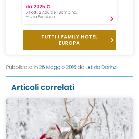
da 2025 €
da 118
5 Notti, 2 Adulti e 1 Bambino,
7 Notti,
Mezza Pensione
Pensio
TUTTI I FAMILY HOTEL
EUROPA
Pubblicato in
26 Maggio 2016
da
Letizia Dorinzi
Articoli correlati