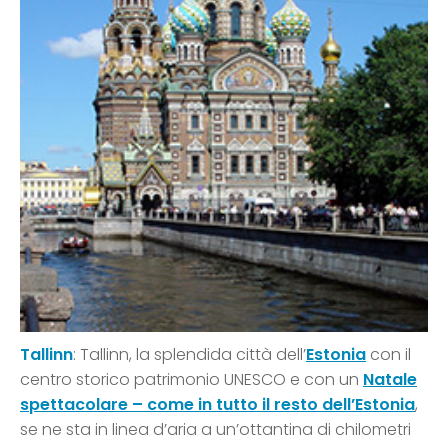
Tallinn
: Tallinn, la splendida città dell’
Estonia
con il
centro storico patrimonio UNESCO e con un
Natale
spettacolare – come in tutto il resto dell’Estonia
,
se ne sta in linea d’aria a un’ottantina di chilometri