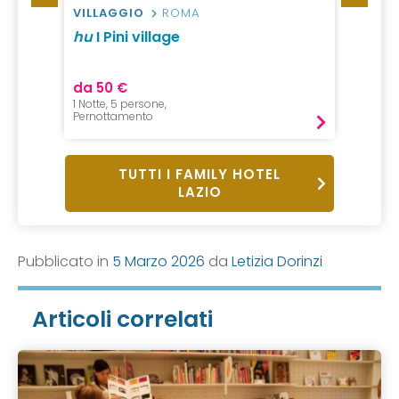
VILLAGGIO
ROMA
VILLA
hu
I Pini village
Gitavi
da 50 €
da 55
1 Notte, 5 persone,
1 Notte,
Pernottamento
Pernot
TUTTI I FAMILY HOTEL
LAZIO
Pubblicato in
5 Marzo 2026
da
Letizia Dorinzi
Articoli correlati