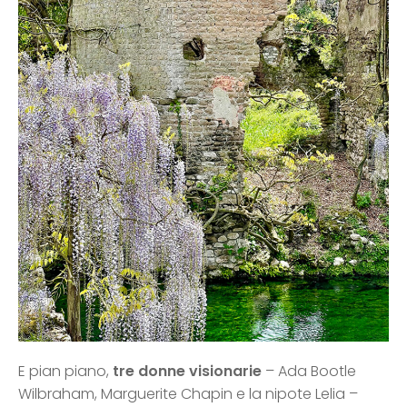
E pian piano,
tre donne visionarie
– Ada Bootle
Wilbraham, Marguerite Chapin e la nipote Lelia –