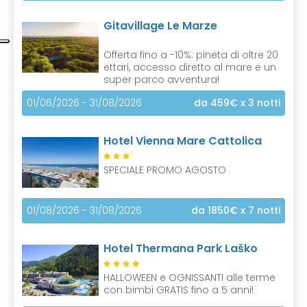
Gitavillage Le Marze
Offerta fino a -10%: pineta di oltre 20
ettari, accesso diretto al mare e un
super parco avventura!
01/06/2026 - 31/08/2026
da 459€
x 3 notti
Hotel Vienna Mare Cattolica
S
SPECIALE PROMO AGOSTO
01/08/2026 - 31/08/2026
da 1850€
x 7 notti
Hotel Thermana Park Laško
HALLOWEEN e OGNISSANTI alle terme
con bimbi GRATIS fino a 5 anni!