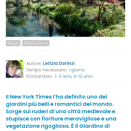
Natura
Parchi a tema
Autore:
Letizia Dorinzi
Tempo necessario:
1 giorno
Età bambini:
1-3 anni
,
4-12 anni
Il New York Times l’ha definito uno dei
giardini più belli e romantici del mondo.
Sorge sui ruderi di una città medievale e
stupisce con fioriture meravigliose e una
vegetazione rigogliosa.
È
il Giardino di