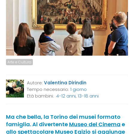
Arte e Cultura
Autore:
Valentina Dirindin
Tempo necessario:
1 giorno
Età bambini:
4-12 anni
,
13-18 anni
Ma che bella,
la Torino dei musei formato
famiglia
. Al divertente
Museo del Cinema
e
allo spettacolare
Museo Egizio
si aggiunge