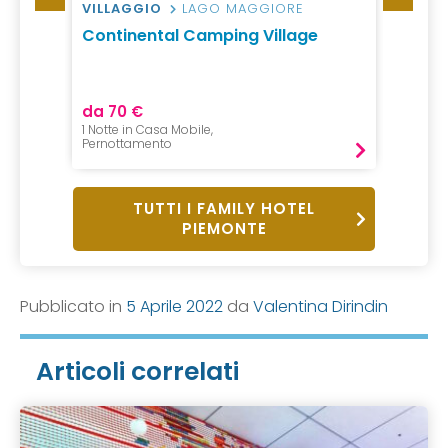
VILLAGGIO
LAGO MAGGIORE
HOTEL
bania
Continental Camping Village
Hotel 
Ross
da 70 €
da 20
1 Notte in Casa Mobile,
1 Notte,
Pernottamento
Mezza P
TUTTI I FAMILY HOTEL
PIEMONTE
Pubblicato in
5 Aprile 2022
da
Valentina Dirindin
Articoli correlati