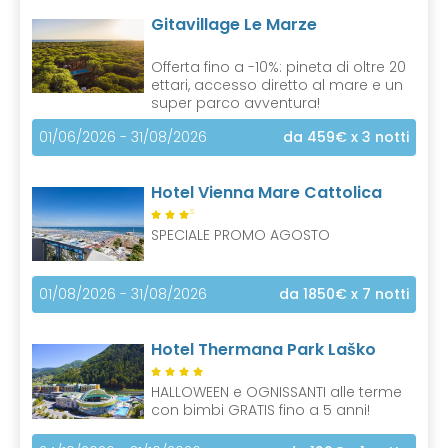
Gitavillage Le Marze
Offerta fino a -10%: pineta di oltre 20
ettari, accesso diretto al mare e un
super parco avventura!
01/06/2026 - 31/08/2026
da 459€
x 3 notti
Hotel Vienna Mare Cattolica
S
SPECIALE PROMO AGOSTO
01/08/2026 - 31/08/2026
da 1850€
x 7 notti
Hotel Thermana Park Laško
HALLOWEEN e OGNISSANTI alle terme
con bimbi GRATIS fino a 5 anni!