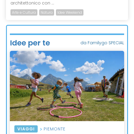
architettonico con ...
Arte e Cultura
Natura
Idee Weekend
Idee per te
da Familygo SPECIAL
VIAGGI
PIEMONTE