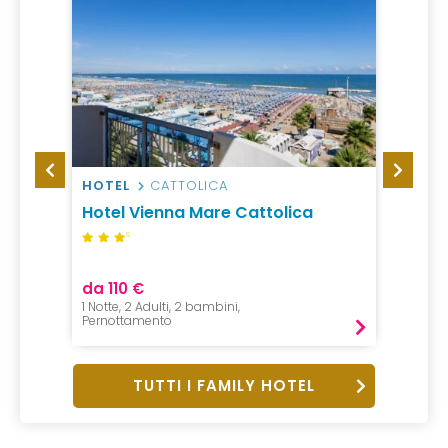
HOTEL
CATTOLICA
RESO
Hotel Vienna Mare Cattolica
Futur
S
da 110 €
da 25
1 Notte, 2 Adulti, 2 bambini,
7 Notti,
Pernottamento
All incl
TUTTI I FAMILY HOTEL