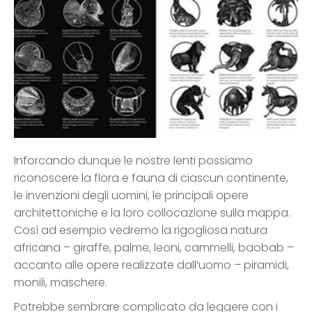
Inforcando dunque le nostre lenti possiamo
riconoscere la flora e fauna di ciascun continente,
le invenzioni degli uomini, le principali opere
architettoniche e la loro collocazione sulla mappa.
Così ad esempio vedremo la rigogliosa natura
africana – giraffe, palme, leoni, cammelli, baobab –
accanto alle opere realizzate dall’uomo – piramidi,
monili, maschere.
Potrebbe sembrare complicato da leggere con i