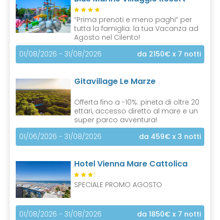
“Prima prenoti e meno paghi” per
tutta la famiglia: la tua Vacanza ad
Agosto nel Cilento!
01/08/2026 - 31/08/2026
da 2150€
x 7 notti
Gitavillage Le Marze
Offerta fino a -10%: pineta di oltre 20
ettari, accesso diretto al mare e un
super parco avventura!
01/06/2026 - 31/08/2026
da 459€
x 3 notti
Hotel Vienna Mare Cattolica
S
SPECIALE PROMO AGOSTO
01/08/2026 - 31/08/2026
da 1850€
x 7 notti