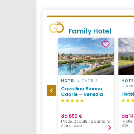
Family Hotel
CAMPEGGIO
HOTEL
CAORLE
HOTE
CAVALLINO TREPORTI
D'AM
Cavallino Bianco
Europa Camping
Hotel
Caorle – Venezia
Village Sandaya
L
da 50 €
da 650 €
da 14
1 Notte, 4 Persone,
1 Notte, 2 adulti + 2 Bambini,
1 Notte
Pernottamento
All inclusive
B&B