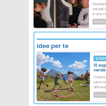
Diverten
virtual
è una mo
Natura
Idee per te
VIAG
10 es
verde
Osserva
cervi n
attrave
Natura