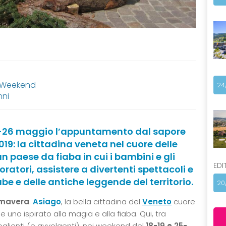
, Weekend
24
nni
25-26 maggio l’appuntamento dal sapore
19: la cittadina veneta nel cuore delle
un paese da fiaba in cui i bambini e gli
EDI
ratori, assistere a divertenti spettacoli e
be e delle antiche leggende del territorio.
20
imavera
.
Asiago
, la bella cittadina del
Veneto
cuore
 uno ispirato alla magia e alla fiaba. Qui, tra
glienti (e avvolgenti), nei weekend del
18-19 e 25-