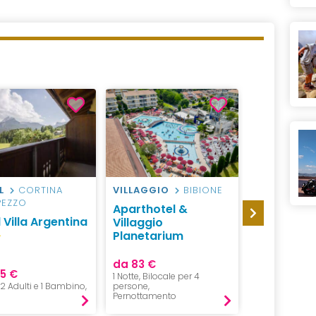
L
CORTINA
VILLAGGIO
BIBIONE
HOTEL
VE
PEZZO
Aparthotel &
Best West
 Villa Argentina
Villaggio
Tritone
Planetarium
da 83 €
5 €
da 85 €
1 Notte, Bilocale per 4
, 2 Adulti e 1 Bambino,
persone,
1 Notte, 2 Adul
Pernottamento
Pernottament