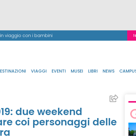
i in viaggio con i bambini
I
ESTINAZIONI
VIAGGI
EVENTI
MUSEI
LIBRI
NEWS
CAMPU
019: due weekend
are coi personaggi delle
ura