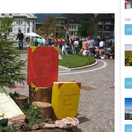
nel
01
01
01