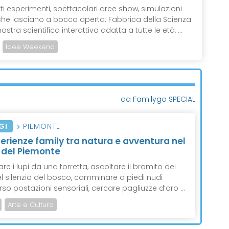
ti esperimenti, spettacolari aree show, simulazioni
i che lasciano a bocca aperta: Fabbrica della Scienza
stra scientifica interattiva adatta a tutte le età, ...
Idee Weekend
da Familygo SPECIAL
GI
PIEMONTE
perienze family tra natura e avventura nel
 del Piemonte
re i lupi da una torretta, ascoltare il bramito dei
el silenzio del bosco, camminare a piedi nudi
rso postazioni sensoriali, cercare pagliuzze d’oro ...
Arte e Cultura