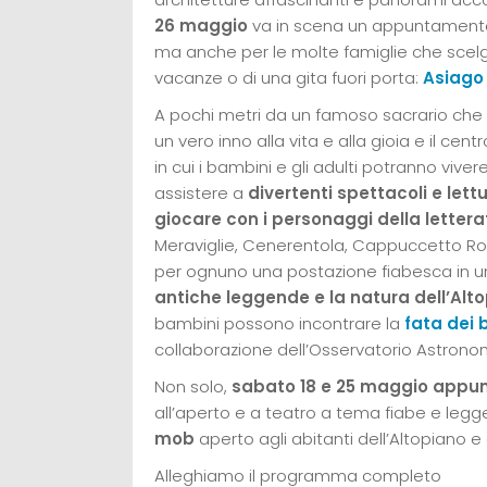
26 maggio
va in scena un appuntamento o
ma anche per le molte famiglie che sce
vacanze o di una gita fuori porta:
Asiago
A pochi metri da un famoso sacrario che r
un vero inno alla vita e alla gioia e il cent
in cui i bambini e gli adulti potranno vive
assistere a
divertenti spettacoli e let
giocare con i personaggi della letterat
Meraviglie, Cenerentola, Cappuccetto Ros
per ognuno una postazione fiabesca in un
antiche leggende e la natura dell’Alt
bambini possono incontrare la
fata dei 
collaborazione dell’Osservatorio Astrono
Non solo,
sabato 18 e 25 maggio appu
all’aperto e a teatro a tema fiabe e le
mob
aperto agli abitanti dell’Altopiano e a 
Alleghiamo il programma completo