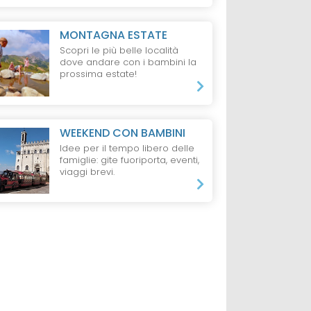
MONTAGNA ESTATE
Scopri le più belle località
dove andare con i bambini la
prossima estate!
WEEKEND CON BAMBINI
Idee per il tempo libero delle
famiglie: gite fuoriporta, eventi,
viaggi brevi.
NEZIA
RESIDENCE
BIBIONE
CAMPEGGIO
L
DI GARDA
ern Hotel
Residence
Camping Baia
Serenissima Bibione
Verde, Manerba
Garda
da 330 €
da 33 €
ti e 1 Bambino,
2 Notti, 4 Persone,
1 Notte, 5 persone,
o
Pernottamento
Pernottamento