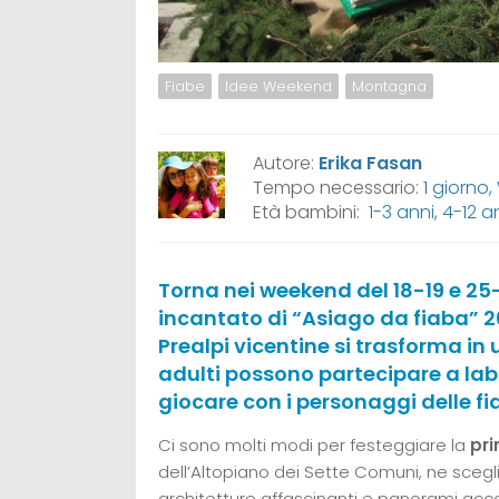
Fiabe
Idee Weekend
Montagna
Autore:
Erika Fasan
Tempo necessario:
1 giorno
Età bambini:
1-3 anni
,
4-12 a
Torna nei weekend del 18-19 e 
incantato di “Asiago da fiaba” 20
Prealpi vicentine si trasforma in 
adulti possono partecipare a labo
giocare con i personaggi delle fia
Ci sono molti modi per festeggiare la
pr
dell’Altopiano dei Sette Comuni, ne sceglie
architetture affascinanti e panorami acco