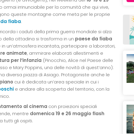
rmai irrinunciabile per la comunità che qui vive,
lgono queste montagne come meta per le proprie
 da fiaba
.
icorda i caduti della prima guerra mondiale si alza
ro della cittadina si trasforma in un
paese da fiaba
re in un’atmosfera incantata, partecipare a laboratori,
ture animate
, ammirare elaborati allestimenti e
ura per l’infanzia
(Pinocchio, Alice nel Paese delle
so e Mary Poppins, una delle novità di quest’anno):
a diversa piazza di Asiago. Protagoniste anche le
opiano
cui è dedicata un’area speciale in cui i
boschi
e andare alla scoperta del territorio, con la
mico.
ntamento al cinema
con proiezioni speciali
ggende, mentre
domenica 19 e 26 maggio flash
tutti gli ospiti.