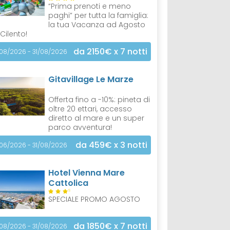
“Prima prenoti e meno
paghi” per tutta la famiglia:
la tua Vacanza ad Agosto
 Cilento!
da 2150€
x 7 notti
/08/2026 - 31/08/2026
Gitavillage Le Marze
Offerta fino a -10%: pineta di
oltre 20 ettari, accesso
diretto al mare e un super
parco avventura!
da 459€
x 3 notti
/06/2026 - 31/08/2026
Hotel Vienna Mare
Cattolica
S
SPECIALE PROMO AGOSTO
da 1850€
x 7 notti
/08/2026 - 31/08/2026