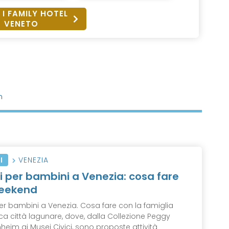
 I FAMILY HOTEL
VENETO
n
I
VENEZIA
i per bambini a Venezia: cosa fare
weekend
per bambini a Venezia. Cosa fare con la famiglia
ica città lagunare, dove, dalla Collezione Peggy
eim ai Musei Civici, sono proposte attività