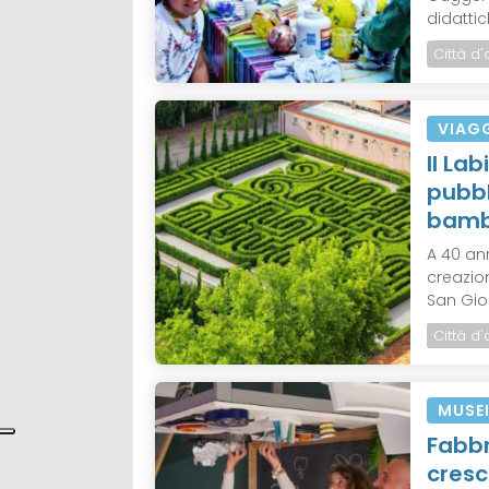
didattich
Città d'
VIAG
Il La
pubbl
bamb
A 40 an
creazion
San Gior
Città d'
MUSE
Fabbr
cresc