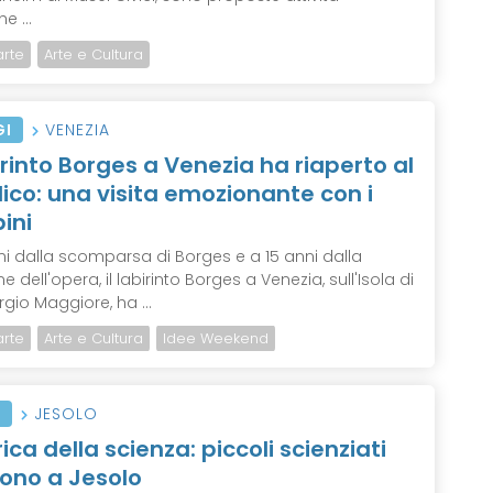
e ...
arte
Arte e Cultura
GI
VENEZIA
birinto Borges a Venezia ha riaperto al
ico: una visita emozionante con i
ini
ni dalla scomparsa di Borges e a 15 anni dalla
e dell'opera, il labirinto Borges a Venezia, sull'Isola di
gio Maggiore, ha ...
arte
Arte e Cultura
Idee Weekend
I
JESOLO
ica della scienza: piccoli scienziati
ono a Jesolo