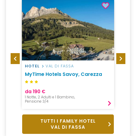
HOTEL
VAL DI FASSA
HOTEL
MyTime Hotels Savoy, Carezza
Resor
da 190 €
da 26
1 Notte, 2 Adulti e 1 Bambino,
1 Notte,
Pensione 3/4
All incl
TUTTI I FAMILY HOTEL
VAL DI FASSA