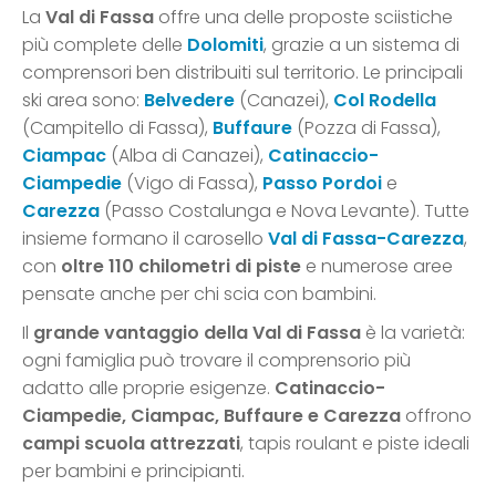
La
Val di Fassa
offre una delle proposte sciistiche
più complete delle
Dolomiti
, grazie a un sistema di
comprensori ben distribuiti sul territorio. Le principali
ski area sono:
Belvedere
(Canazei),
Col Rodella
(Campitello di Fassa),
Buffaure
(Pozza di Fassa),
Ciampac
(Alba di Canazei),
Catinaccio-
Ciampedie
(Vigo di Fassa),
Passo Pordoi
e
Carezza
(Passo Costalunga e Nova Levante). Tutte
insieme formano il carosello
Val di Fassa-Carezza
,
con
oltre 110 chilometri di piste
e numerose aree
pensate anche per chi scia con bambini.
Il
grande vantaggio della Val di Fassa
è la varietà:
ogni famiglia può trovare il comprensorio più
adatto alle proprie esigenze.
Catinaccio-
Ciampedie, Ciampac, Buffaure e Carezza
offrono
campi scuola attrezzati
, tapis roulant e piste ideali
per bambini e principianti.