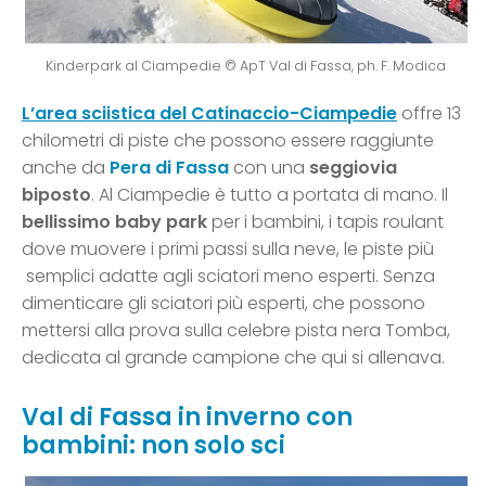
Kinderpark al Ciampedie © ApT Val di Fassa, ph. F. Modica
L’area sciistica del Catinaccio-Ciampedie
offre 13
chilometri di piste che possono essere raggiunte
anche da
Pera di Fassa
con una
seggiovia
biposto
. Al Ciampedie è tutto a portata di mano. Il
bellissimo baby park
per i bambini, i tapis roulant
dove muovere i primi passi sulla neve, le piste più
semplici adatte agli sciatori meno esperti. Senza
dimenticare gli sciatori più esperti, che possono
mettersi alla prova sulla celebre pista nera Tomba,
dedicata al grande campione che qui si allenava.
Val di Fassa in inverno con
bambini: non solo sci