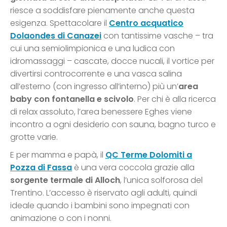
riesce a soddisfare pienamente anche questa
esigenza. Spettacolare il
Centro acquatico
Dolaondes di Canazei
con tantissime vasche – tra
cui una semiolimpionica e una ludica con
idromassaggi – cascate, docce nucali, il vortice per
divertirsi controcorrente e una vasca salina
all’esterno (con ingresso all’interno) più un’
area
baby con fontanella e scivolo
. Per chi è alla ricerca
di relax assoluto, l’area benessere Eghes viene
incontro a ogni desiderio con sauna, bagno turco e
grotte varie.
E per mamma e papà, il
QC Terme Dolomiti a
Pozza di Fassa
è una vera coccola grazie alla
sorgente termale di Alloch
, l’unica solforosa del
Trentino. L’accesso è riservato agli adulti, quindi
ideale quando i bambini sono impegnati con
animazione o con i nonni.