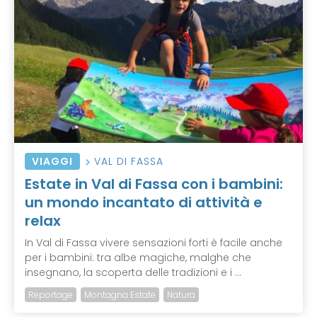
VIAGGI
VAL DI FASSA
Estate in Val di Fassa con i bambini:
un mondo incantato di attività e
relax
In Val di Fassa vivere sensazioni forti è facile anche
per i bambini: tra albe magiche, malghe che
insegnano, la scoperta delle tradizioni e i ...
Reportage
Montagna Estate
Natura