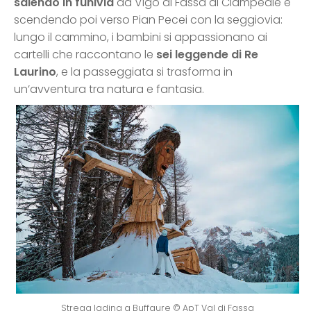
salendo in funivia
da Vigo di Fassa al Ciampedie e
scendendo poi verso Pian Pecei con la seggiovia:
lungo il cammino, i bambini si appassionano ai
cartelli che raccontano le
sei leggende di Re
Laurino
, e la passeggiata si trasforma in
un’avventura tra natura e fantasia.
Strega ladina a Buffaure © ApT Val di Fassa