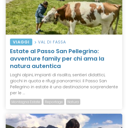
VIAGGI
VAL DI FASSA
Estate al Passo San Pellegrino:
avventure family per chi ama la
natura autentica
Laghi alpini, impianti di risalita, sentieri didattici,
giochi in quota e rifugi panoramici: il Passo San
Pellegrino in estate è una destinazione sorprendente
per le ...
Montagna Estate
Reportage
Natura