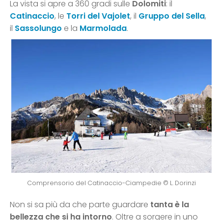
La vista si apre a 360 gradi sulle
Dolomiti
: il
Catinaccio
, le
Torri del Vajolet
, il
Gruppo del Sella
,
il
Sassolungo
e la
Marmolada
.
Comprensorio del Catinaccio-Ciampedie © L. Dorinzi
Non si sa più da che parte guardare
tanta è la
bellezza che si ha intorno
. Oltre a sorgere in uno