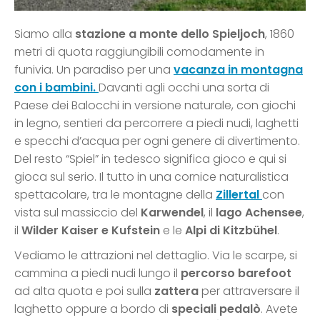
Siamo alla
stazione a monte dello Spieljoch
, 1860
metri di quota raggiungibili comodamente in
funivia. Un paradiso per una
vacanza in montagna
con i bambini.
Davanti agli occhi una sorta di
Paese dei Balocchi in versione naturale, con giochi
in legno, sentieri da percorrere a piedi nudi, laghetti
e specchi d’acqua per ogni genere di divertimento.
Del resto “Spiel” in tedesco significa gioco e qui si
gioca sul serio. Il tutto in una cornice naturalistica
spettacolare, tra le montagne della
Zillertal
con
vista sul massiccio del
Karwendel
, il
lago Achensee
,
il
Wilder Kaiser e Kufstein
e le
Alpi di Kitzbühel
.
Vediamo le attrazioni nel dettaglio. Via le scarpe, si
cammina a piedi nudi lungo il
percorso barefoot
ad alta quota e poi sulla
zattera
per attraversare il
laghetto oppure a bordo di
speciali pedalò
. Avete