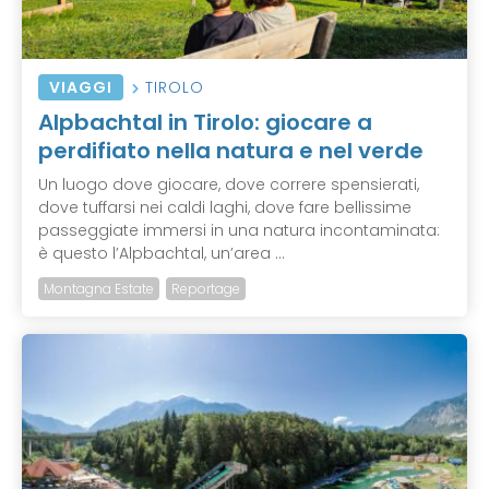
VIAGGI
TIROLO
Alpbachtal in Tirolo: giocare a
perdifiato nella natura e nel verde
Un luogo dove giocare, dove correre spensierati,
dove tuffarsi nei caldi laghi, dove fare bellissime
passeggiate immersi in una natura incontaminata:
è questo l’Alpbachtal, un’area ...
Montagna Estate
Reportage