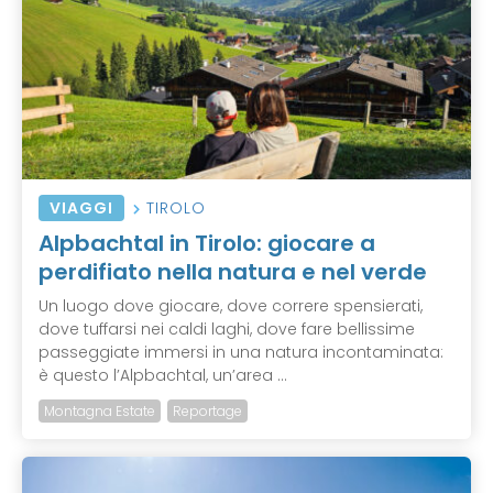
VIAGGI
TIROLO
Alpbachtal in Tirolo: giocare a
perdifiato nella natura e nel verde
Un luogo dove giocare, dove correre spensierati,
dove tuffarsi nei caldi laghi, dove fare bellissime
passeggiate immersi in una natura incontaminata:
è questo l’Alpbachtal, un’area ...
Montagna Estate
Reportage