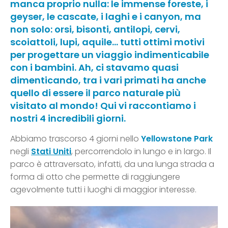
manca proprio nulla: le immense foreste, i
geyser, le cascate, i laghi e i canyon, ma
non solo: orsi, bisonti, antilopi, cervi,
scoiattoli, lupi, aquile… tutti ottimi motivi
per progettare un viaggio indimenticabile
con i bambini. Ah, ci stavamo quasi
dimenticando, tra i vari primati ha anche
quello di essere il parco naturale più
visitato al mondo! Qui vi raccontiamo i
nostri 4 incredibili giorni.
Abbiamo trascorso 4 giorni nello
Yellowstone Park
negli
Stati Uniti
, percorrendolo in lungo e in largo. Il
parco è attraversato, infatti, da una lunga strada a
forma di otto che permette di raggiungere
agevolmente tutti i luoghi di maggior interesse.