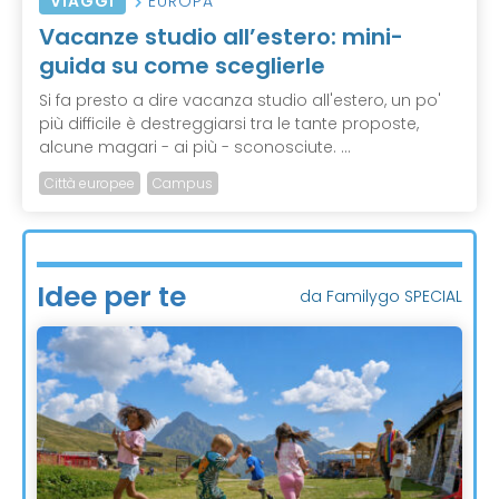
VIAGGI
EUROPA
Vacanze studio all’estero: mini-
guida su come sceglierle
Si fa presto a dire vacanza studio all'estero, un po'
più difficile è destreggiarsi tra le tante proposte,
alcune magari - ai più - sconosciute. ...
Città europee
Campus
Idee per te
da Familygo SPECIAL