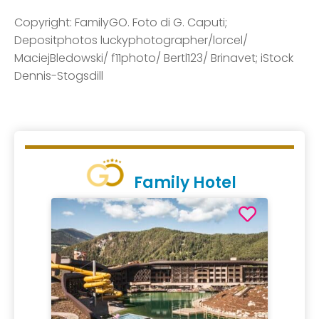
Copyright: FamilyGO. Foto di G. Caputi;
Depositphotos luckyphotographer/lorcel/
MaciejBledowski/ f11photo/ Bertl123/ Brinavet; iStock
Dennis-Stogsdill
Family Hotel