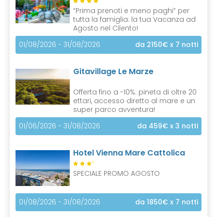
“Prima prenoti e meno paghi” per
tutta la famiglia: la tua Vacanza ad
Agosto nel Cilento!
01/08/2026 - 31/08/2026
da 2150€
x 7 notti
Gitavillage Le Marze
Offerta fino a -10%: pineta di oltre 20
ettari, accesso diretto al mare e un
super parco avventura!
01/06/2026 - 31/08/2026
da 459€
x 3 notti
Hotel Vienna Mare Cattolica
S
SPECIALE PROMO AGOSTO
01/08/2026 - 31/08/2026
da 1850€
x 7 notti