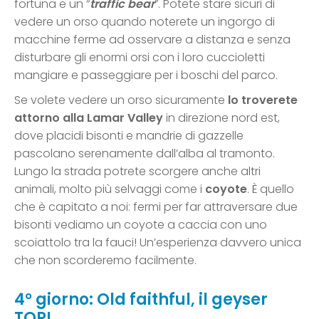
fortuna e un “
traffic bear
”. Potete stare sicuri di
vedere un orso quando noterete un ingorgo di
macchine ferme ad osservare a distanza e senza
disturbare gli enormi orsi con i loro cuccioletti
mangiare e passeggiare per i boschi del parco.
Se volete vedere un orso sicuramente
lo troverete
attorno alla
Lamar Valley
in direzione nord est,
dove placidi bisonti e mandrie di gazzelle
pascolano serenamente dall’alba al tramonto.
Lungo la strada potrete scorgere anche altri
animali, molto più selvaggi come i
coyote
. È quello
che è capitato a noi: fermi per far attraversare due
bisonti vediamo un coyote a caccia con uno
scoiattolo tra la fauci! Un’esperienza davvero unica
che non scorderemo facilmente.
4° giorno: Old faithful, il geyser
TOP!