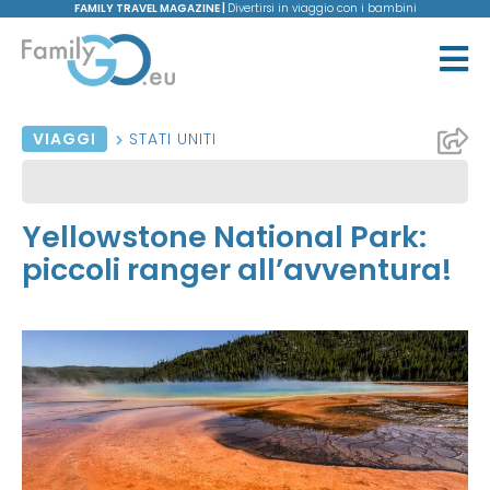
FAMILY TRAVEL MAGAZINE |
Divertirsi in viaggio con i bambini
VIAGGI
STATI UNITI
Yellowstone National Park:
piccoli ranger all’avventura!