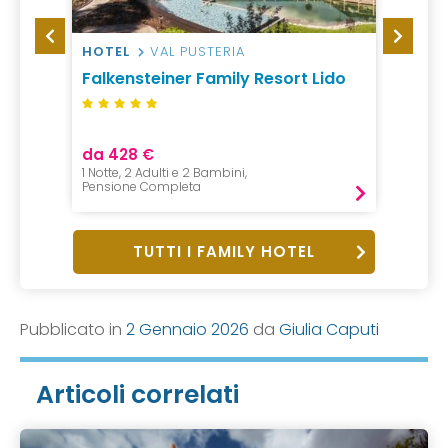
HOTEL
VAL PUSTERIA
HOTEL
Falkensteiner Family Resort Lido
Valent
da 428 €
da 79
1 Notte, 2 Adulti e 2 Bambini,
1 Notte, 
Pensione Completa
B&B
TUTTI I FAMILY HOTEL
Pubblicato in
2 Gennaio 2026
da
Giulia Caputi
Articoli correlati