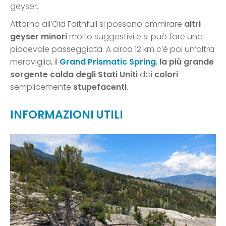
geyser.
Attorno all’Old Faithfull si possono ammirare
altri
geyser minori
molto suggestivi e si può fare una
piacevole passeggiata. A circa 12 km c’è poi un’altra
meraviglia, il
Grand Prismatic Spring
,
la più grande
sorgente calda degli Stati Uniti
dai
colori
semplicemente
stupefacenti
.
INFORMAZIONI UTILI