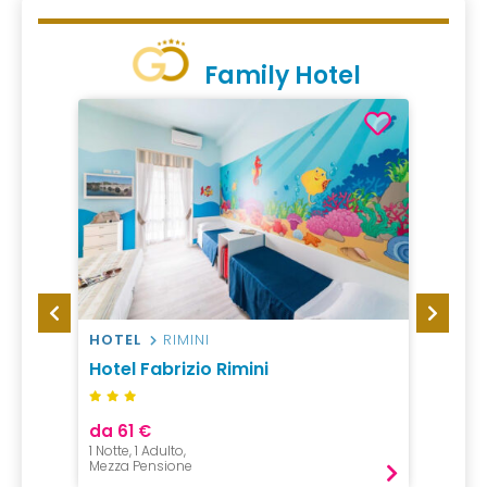
Family Hotel
HOTEL
RIMINI
HOTEL
Hotel Fabrizio Rimini
Hotel 
da 61 €
da 55
1 Notte, 1 Adulto,
1 Notte, 
Mezza Pensione
All incl