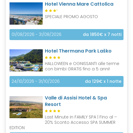
Hotel Vienna Mare Cattolica
S
SPECIALE PROMO AGOSTO
01/08/2026 - 31/08/2026
da 1850€
x 7 notti
Hotel Thermana Park Laško
HALLOWEEN e OGNISSANTI alle terme
con bimbi GRATIS fino a 5 anni!
24/10/2026 - 31/10/2026
da 129€
x 1 notte
Valle di Assisi Hotel & Spa
Resort
Last Minute in FAMILY SPA | Fino al –
20% Sconto Accesso SPA SUMMER
EDITION