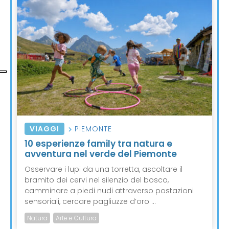
VIAGGI
PIEMONTE
10 esperienze family tra natura e
avventura nel verde del Piemonte
Osservare i lupi da una torretta, ascoltare il
bramito dei cervi nel silenzio del bosco,
camminare a piedi nudi attraverso postazioni
sensoriali, cercare pagliuzze d’oro ...
Natura
Arte e Cultura