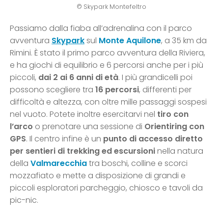
© Skypark Montefeltro
Passiamo dalla fiaba all’adrenalina con il parco
avventura
Skypark
sul
Monte Aquilone
, a 35 km da
Rimini. È stato il primo parco avventura della Riviera,
e ha giochi di equilibrio e 6 percorsi anche per i più
piccoli,
dai 2 ai 6 anni di età
. I più grandicelli poi
possono scegliere tra
16 percorsi
, differenti per
difficoltà e altezza, con oltre mille passaggi sospesi
nel vuoto. Potete inoltre esercitarvi nel
tiro con
l’arco
o prenotare una sessione di
Orientiring con
GPS
. Il centro infine è un
punto di accesso diretto
per sentieri di trekking ed escursioni
nella natura
della
Valmarecchia
tra boschi, colline e scorci
mozzafiato e mette a disposizione di grandi e
piccoli esploratori parcheggio, chiosco e tavoli da
pic-nic.