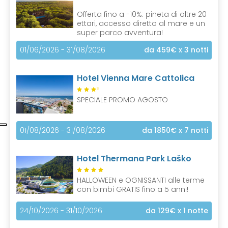
Offerta fino a -10%: pineta di oltre 20
ettari, accesso diretto al mare e un
super parco avventura!
01/06/2026 - 31/08/2026
da 459€
x 3 notti
Hotel Vienna Mare Cattolica
S
SPECIALE PROMO AGOSTO
01/08/2026 - 31/08/2026
da 1850€
x 7 notti
Hotel Thermana Park Laško
HALLOWEEN e OGNISSANTI alle terme
con bimbi GRATIS fino a 5 anni!
24/10/2026 - 31/10/2026
da 129€
x 1 notte