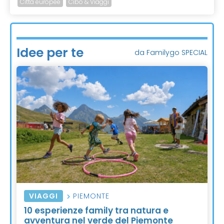
Città europee
Cibo & Viaggi
Idee per te
da Familygo SPECIAL
VIAGGI
PIEMONTE
10 esperienze family tra natura e
avventura nel verde del Piemonte