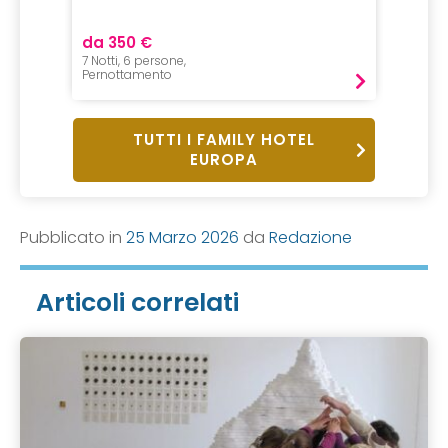
da 350 €
da 10
7 Notti, 6 persone,
2 Adulti
Pernottamento
B&B
TUTTI I FAMILY HOTEL
EUROPA
Pubblicato in
25 Marzo 2026
da
Redazione
Articoli correlati