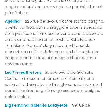
Servono anche gelati. Evitare le ore di punta, è
meglio andarci verso mezzogiorno perché all’una è
già affollata.
Agelina
– 226 rue de Rivoli Un caffè storico parigino,
aperto dal 1903, dove assaggiare tutte le specialità
della pasticceria francese bevendo una cioccolata
calda circondati da un’atmosfera Belle Epoque.
L’ambiente è un po’ elegante, quindi tenetelo
presente, ma all’ora della merenda le famiglie che
vengono qui in cerca di qualcosa di dolce sono
davvero tante.
Les Frères Bretons
–31, boulevard de Grenelle.
Cucina francese in un ambiente informale, una
sorta di trattoria dove le famiglie sono benvenute. I
bambini potranno gustare golose crepes parigine
dolci e salate.
Big Fernand, Galeriès Lafayette
– 99 rue de