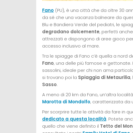
Fano
(PU), è una città che da oltre 30 ann
da sé che una vacanza balneare da queste
Blu e Bandiera Verde del pediatri, le spi
degradano dolcemente
, perfetti anche
attrezzati e dispongono di aree gioco per 
accesso inclusivo al mare.
Tra le spiagge di Fano c’è quella a nord de
Fano
, una delle più famose e gettonate. 
sassolini, ideale per chi non ama partic
si trovano poi la
Spiaggia di Metaurilia
,
Sasso
.
A meno di 20 km da Fano, un’altra localit
M
arotta di Mondolfo
, caratterizzata da
Per scorprire tutte le attività da fare in q
dedicato a questa località
. Potete anc
quello che viene definito il
Tetto del Mo