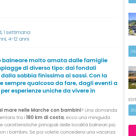
 1 settimana
nni
,
4-12 anni
24
 balneare molto amata dalle famiglie
piagge di diverso tipo: dai fondali
 dalla sabbia finissima ai sassi. Con la
te sempre qualcosa da fare, dagli eventi a
per esperienze uniche da vivere in
EDI
l mare nelle Marche con bambini
? Una domanda
20
entarsi tra i
180 km di costa
, ecco una miniguida
aratteristiche principali delle località balneari più
on i bambini. Se poi volete concedervi una vacanza