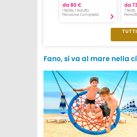
da 1071 €
da 80 €
da 7
7 Notti, 2 Adulti + 2 Bambini,
1 Notte, 1 Adulto,
7 Notti
All inclusive
Pensione Completa
Pernot
TUTTI
Fano, si va al mare nella 