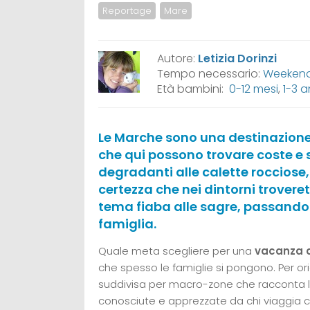
Reportage
Mare
Autore:
Letizia Dorinzi
Tempo necessario:
Weekend,
Età bambini:
0-12 mesi
,
1-3 a
Le Marche sono una destinazione
che qui possono trovare coste e s
degradanti alle calette rocciose,
certezza che nei dintorni trovere
tema fiaba alle sagre, passando 
famiglia.
Quale meta scegliere per una
vacanza a
che spesso le famiglie si pongono. Per ori
suddivisa per macro-zone che racconta le c
conosciute e apprezzate da chi viaggia c