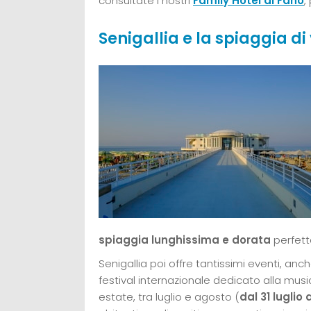
consultate i nostri
Family Hotel di Fano
,
Senigallia e la spiaggia di
spiaggia lunghissima e dorata
perfetta
Senigallia poi offre tantissimi eventi, anch
festival internazionale dedicato alla music
estate, tra luglio e agosto (
dal 31 luglio