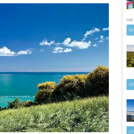
nel
01
01
01