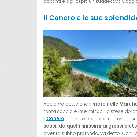
abitanti e agli ospiti un suggestivo viagg
Il Conero e le sue splendi
Abbiamo detto che il
mare nelle March
tanta sabbia e interminabili distese dor
Il
Conero
è il mare dai colori meravigliosi,
sassi, da quelli finissimi ai grossi ciott
diventa subito profonda, va detto. Con i p