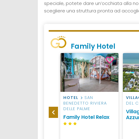
speciale, potete dare un’occhiata alla no
scegliere una struttura pronta ad accoglier
Family Hotel
HOTEL
FANO
HOTEL
SAN
VILL
BENEDETTO RIVIERA
DEL 
Miramare Inn Hotel
DELLE PALME
Vill
Family Hotel Relax
Azzu