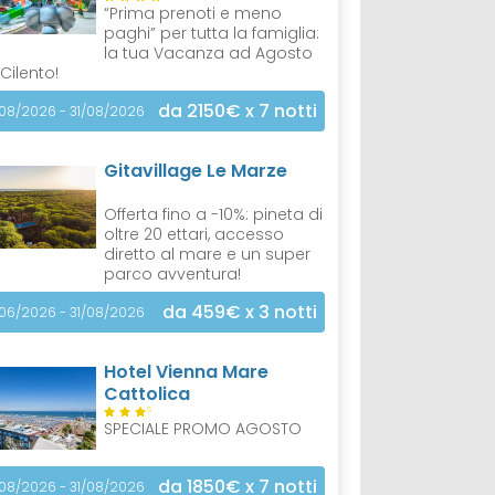
“Prima prenoti e meno
paghi” per tutta la famiglia:
la tua Vacanza ad Agosto
 Cilento!
da 2150€
x 7 notti
/08/2026 - 31/08/2026
Gitavillage Le Marze
Offerta fino a -10%: pineta di
oltre 20 ettari, accesso
diretto al mare e un super
parco avventura!
da 459€
x 3 notti
/06/2026 - 31/08/2026
Hotel Vienna Mare
Cattolica
S
SPECIALE PROMO AGOSTO
da 1850€
x 7 notti
/08/2026 - 31/08/2026