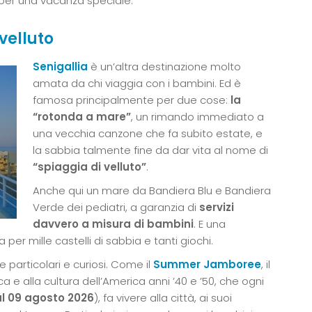
 per una vacanza speciale.
 velluto
Senigallia
è un’altra destinazione molto
amata da chi viaggia con i bambini. Ed è
famosa principalmente per due cose:
la
“rotonda a mare”
, un rimando immediato a
una vecchia canzone che fa subito estate, e
la sabbia talmente fine da dar vita al nome di
“spiaggia di velluto”
.
Anche qui un mare da Bandiera Blu e Bandiera
Verde dei pediatri, a garanzia di
servizi
davvero a misura di bambini
. E una
 per mille castelli di sabbia e tanti giochi.
e particolari e curiosi. Come il
Summer Jamboree
, il
a e alla cultura dell’America anni ’40 e ’50, che ogni
 al 09 agosto 2026
), fa vivere alla città, ai suoi