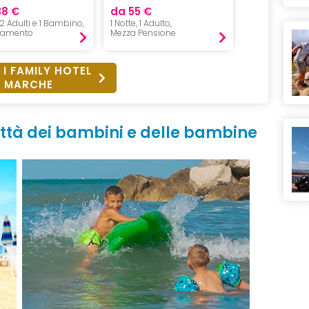
38 €
da 55 €
da 245 €
, 2 Adulti e 1 Bambino,
1 Notte, 1 Adulto,
1 Notte, 2 Adul
tamento
Mezza Pensione
Pensione Com
 I FAMILY HOTEL
MARCHE
città dei bambini e delle bambine