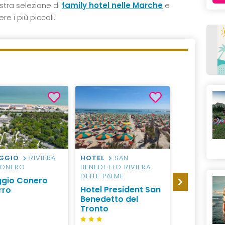
stra selezione di
family hotel nelle Marche
e
e i più piccoli.
AGGIO
RIVIERA
HOTEL
SAN
HOTEL
P
CONERO
BENEDETTO RIVIERA
Family Hot
DELLE PALME
aggio Conero
Nautilus
Hotel President San
rro
Benedetto del
Tronto