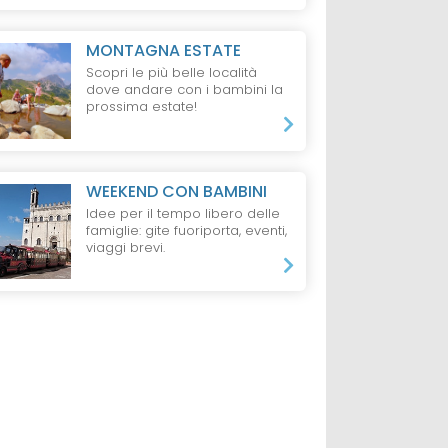
da 1071 €
da 350 €
ti e 2 Bambini,
7 Notti, 2 Adulti + 2 Bambini,
7 Notti, 6 persone,
MONTAGNA ESTATE
pleta
All inclusive
Pernottamento
Scopri le più belle località
dove andare con i bambini la
prossima estate!
WEEKEND CON BAMBINI
Idee per il tempo libero delle
famiglie: gite fuoriporta, eventi,
viaggi brevi.