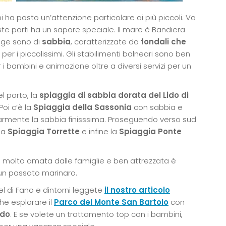
i ha posto un’attenzione particolare ai più piccoli. Va
 parti ha un sapore speciale. Il mare è Bandiera
agge sono di
sabbia
, caratterizzate da
fondali che
 per i piccolissimi. Gli stabilimenti balneari sono ben
i bambini e animazione oltre a diversi servizi per un
l porto, la
spiaggia di sabbia dorata del Lido di
Poi c’è la
Spiaggia della Sassonia
con sabbia e
olarmente la sabbia finisssima. Proseguendo verso sud
 la
Spiaggia Torrette
e infine la
Spiaggia Ponte
à molto amata dalle famiglie e ben attrezzata è
 un passato marinaro.
uel di Fano e dintorni leggete
il nostro articolo
he esplorare il
Parco del Monte San Bartolo
con
ndo
. E se volete un trattamento top con i bambini,