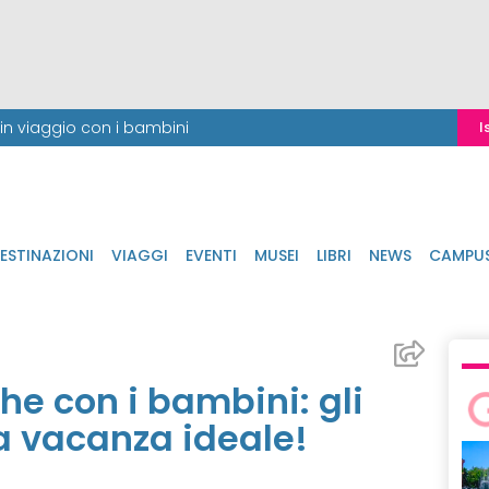
i in viaggio con i bambini
I
ESTINAZIONI
VIAGGI
EVENTI
MUSEI
LIBRI
NEWS
CAMPU
he con i bambini: gli
a vacanza ideale!