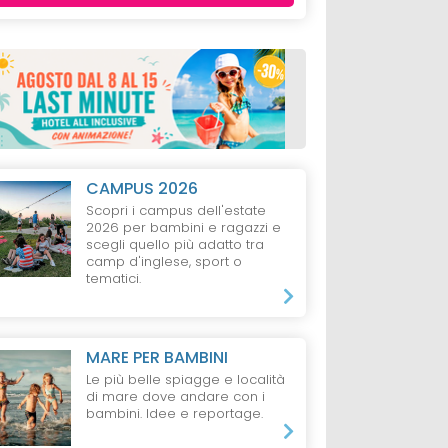
CAMPUS 2026
Scopri i campus dell'estate
2026 per bambini e ragazzi e
scegli quello più adatto tra
camp d'inglese, sport o
tematici.
ESARO
HOTEL
FANO
CASA VACANZE
RIVIERA DEL CON
el
Hotel Miramare
MARE PER BAMBINI
Appartamenti
Marotta
Vacanze Ragni
Le più belle spiagge e località
Immobiliare
di mare dove andare con i
bambini. Idee e reportage.