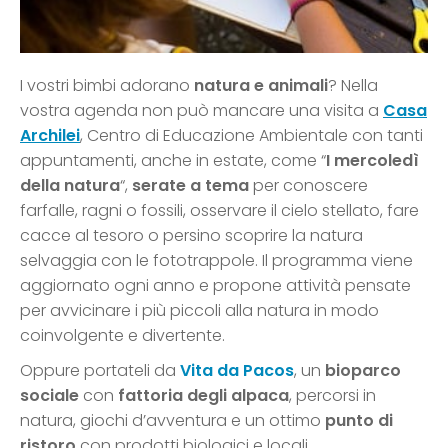
I vostri bimbi adorano
natura e animali
? Nella
vostra agenda non può mancare una visita a
Casa
Archilei
, Centro di Educazione Ambientale con tanti
appuntamenti, anche in estate, come “
I mercoledì
della natura
“,
serate a tema
per conoscere
farfalle, ragni o fossili, osservare il cielo stellato, fare
cacce al tesoro o persino scoprire la natura
selvaggia con le fototrappole. Il programma viene
aggiornato ogni anno e propone attività pensate
per avvicinare i più piccoli alla natura in modo
coinvolgente e divertente.
Oppure portateli da
Vita da Pacos
, un
bioparco
sociale
con
fattoria degli alpaca
, percorsi in
natura, giochi d’avventura e un ottimo
punto di
ristoro
con prodotti biologici e locali.