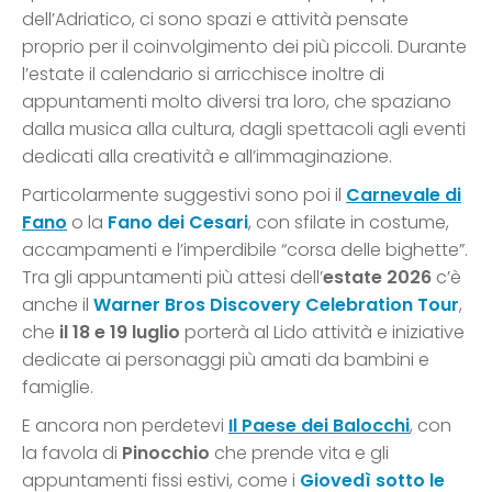
dell’Adriatico, ci sono spazi e attività pensate
proprio per il coinvolgimento dei più piccoli. Durante
l’estate il calendario si arricchisce inoltre di
appuntamenti molto diversi tra loro, che spaziano
dalla musica alla cultura, dagli spettacoli agli eventi
dedicati alla creatività e all’immaginazione.
Particolarmente suggestivi sono poi il
Carnevale di
Fano
o la
Fano dei Cesari
, con sfilate in costume,
accampamenti e l’imperdibile “corsa delle bighette”.
Tra gli appuntamenti più attesi dell’
estate 2026
c’è
anche il
Warner Bros Discovery Celebration Tour
,
che
il 18 e 19 luglio
porterà al Lido attività e iniziative
dedicate ai personaggi più amati da bambini e
famiglie.
E ancora non perdetevi
Il Paese dei Balocchi
, con
la favola di
Pinocchio
che prende vita e gli
appuntamenti fissi estivi, come i
Giovedì sotto le