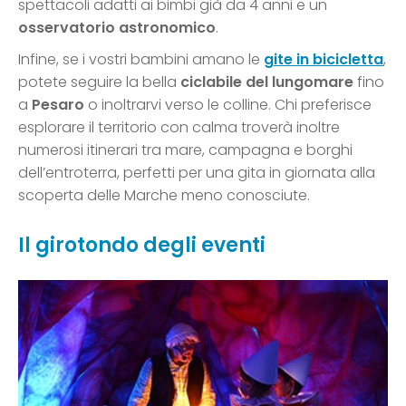
spettacoli adatti ai bimbi già da 4 anni e un
osservatorio astronomico
.
Infine, se i vostri bambini amano le
gite in bicicletta
,
potete seguire la bella
ciclabile del lungomare
fino
a
Pesaro
o inoltrarvi verso le colline. Chi preferisce
esplorare il territorio con calma troverà inoltre
numerosi itinerari tra mare, campagna e borghi
dell’entroterra, perfetti per una gita in giornata alla
scoperta delle Marche meno conosciute.
Il girotondo degli eventi