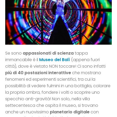
Se sono
appassionati di scienza
tappa
immancabile è il
Museo del Balì
(appena fuori
città), dove è vietato NON toccare! Ci sono infatti
più di 40 postazioni interattive
che mostrano
fenomeni ed esperimenti scientifici, tra cui la
possibilità di vedere fulmini in una bottiglia, colorare
la propria ombra, fondere i volti o scoprire uno
specchio anti-gravità! Non solo, nella villa
settecentesca che ospita il museo, si trovano
anche un nuovissimo
planetario digitale
con