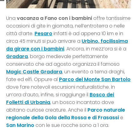
Una
vacanza a Fano con i bambini
offre tantissime
occasioni di gite in giornata, nell’entroterra o nelle
città d’arte.
Pesaro
infatti è ad appena 10 km e in
circa 45 minuti si può arrivare a
Urbino, facilissima
da girare con i bambini
. Ancora, in mezz’ora si è a
Gradara
, borgo medievale perfettamente
conservato che ad agosto organizza il famoso
Magic Castle Gradara
, un evento a tema draghi,
fate ed elfi. Oppure al
Parco del Monte San Bartolo
dove fare notevoli escursioni naturalistiche. In
un’ora d’auto, infine, si raggiunge il
Bosco dei
Folletti di Urbania
, un bosco incantato dove
abitano curiose creature. Anche il
Parco naturale
regionale della Gola della Rossa e di Frasassi
e
San Marino
con le sue rocche sono a 1 ora.