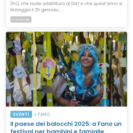
(PU), che risale addirittura al 1347 e che quest'anno si
festeggia il 25 gennaio, ...
Carnevale
EVENTI
FANO
Il paese dei balocchi 2025: a Fano un
festival per bambini e famiglie