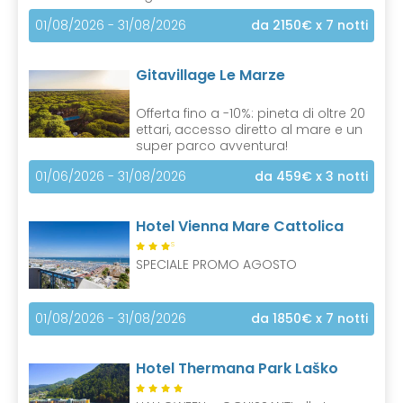
01/08/2026 - 31/08/2026
da 2150€
x 7 notti
Gitavillage Le Marze
Offerta fino a -10%: pineta di oltre 20
ettari, accesso diretto al mare e un
super parco avventura!
01/06/2026 - 31/08/2026
da 459€
x 3 notti
Hotel Vienna Mare Cattolica
S
SPECIALE PROMO AGOSTO
01/08/2026 - 31/08/2026
da 1850€
x 7 notti
Hotel Thermana Park Laško