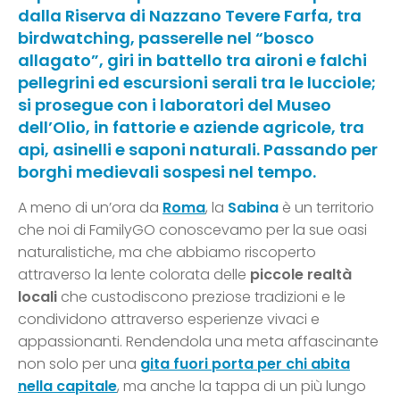
dalla Riserva di Nazzano Tevere Farfa, tra
birdwatching, passerelle nel “bosco
allagato”, giri in battello tra aironi e falchi
pellegrini ed escursioni serali tra le lucciole;
si prosegue con i laboratori del Museo
dell’Olio, in fattorie e aziende agricole, tra
api, asinelli e saponi naturali. Passando per
borghi medievali sospesi nel tempo.
A meno di un’ora da
Roma
, la
Sabina
è un territorio
che noi di FamilyGO conoscevamo per la sue oasi
naturalistiche, ma che abbiamo riscoperto
attraverso la lente colorata delle
piccole realtà
locali
che custodiscono preziose tradizioni e le
condividono attraverso esperienze vivaci e
appassionanti. Rendendola una meta affascinante
non solo per una
gita fuori porta per chi abita
nella capitale
, ma anche la tappa di un più lungo