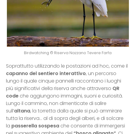
Birdwatching © Riserva Nazzano Tevere Farfa
Soprattutto utilizzando le postazioni ad hoc, come il
capanno del sentiero interattivo
, un percorso
lungo il quale cinque pannelli raccontano i luoghi
più significativi della riserva anche attraverso
QR
code
che aggiungono immagini, suoni e curiosità.
Lungo il cammino, non dimenticate di salire
sull’
altana
, la torretta dalla quale si può ammirare
tutta la riserva… al di sopra degli alberi, e di solcare
la
passerella sospesa
che consente di immergersi
nel suggestivo ambiente del
“bosco allagato”
. Ci