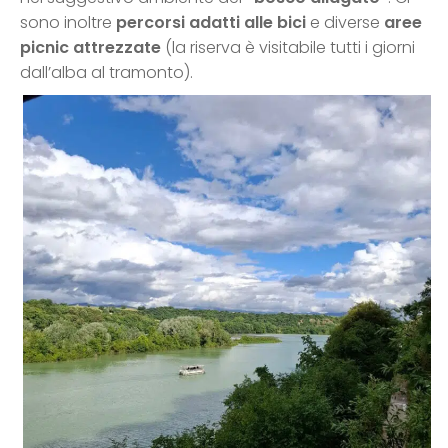
sono inoltre
percorsi adatti alle bici
e diverse
aree
picnic attrezzate
(la riserva è visitabile tutti i giorni
dall’alba al tramonto).