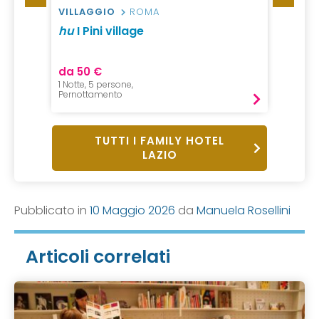
VILLAGGIO
ROMA
VILLA
hu
I Pini village
Gitavi
da 50 €
da 55
1 Notte, 5 persone,
1 Notte,
Pernottamento
Pernot
TUTTI I FAMILY HOTEL
LAZIO
Pubblicato in
10 Maggio 2026
da
Manuela Rosellini
Articoli correlati