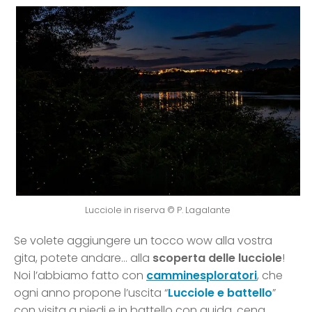
Lucciole in riserva © P. Lagalante
Se volete aggiungere un tocco wow alla vostra
gita, potete andare… alla
scoperta delle lucciole
!
Noi l’abbiamo fatto con
camminesploratori
, che
ogni anno propone l’uscita “
Lucciole e battello
”
con visita a piedi e in battello con guida, cena