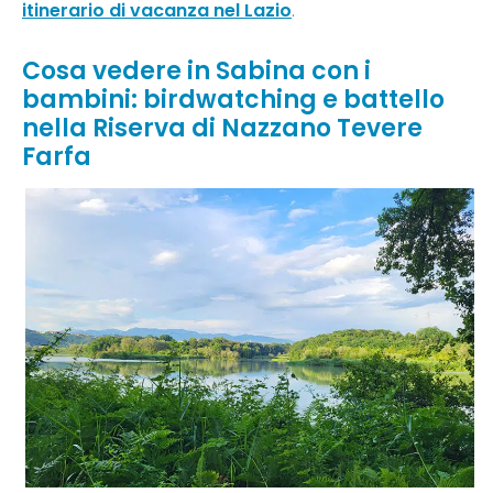
itinerario di vacanza nel Lazio
.
Cosa vedere in Sabina con i
bambini: birdwatching e battello
nella Riserva di Nazzano Tevere
Farfa