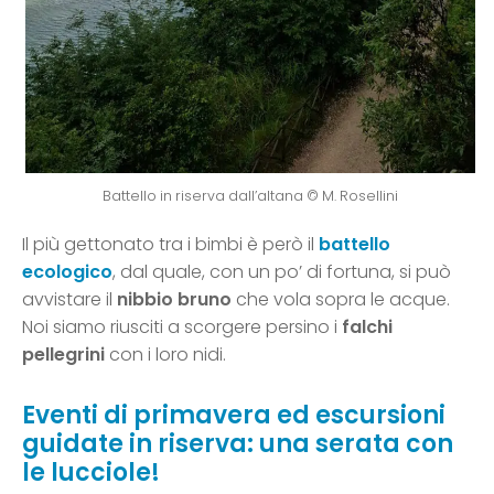
Battello in riserva dall’altana © M. Rosellini
Il più gettonato tra i bimbi è però il
battello
ecologico
, dal quale, con un po’ di fortuna, si può
avvistare il
nibbio bruno
che vola sopra le acque.
Noi siamo riusciti a scorgere persino i
falchi
pellegrini
con i loro nidi.
Eventi di primavera ed escursioni
guidate in riserva: una serata con
le lucciole!