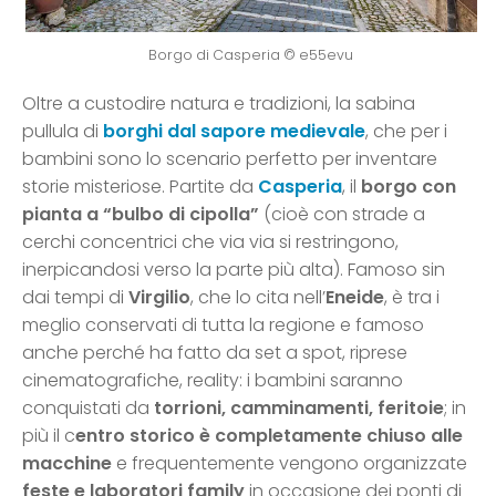
Borgo di Casperia © e55evu
Oltre a custodire natura e tradizioni, la sabina
pullula di
borghi dal sapore medievale
, che per i
bambini sono lo scenario perfetto per inventare
storie misteriose. Partite da
Casperia
, il
borgo con
pianta a “bulbo di cipolla”
(cioè con strade a
cerchi concentrici che via via si restringono,
inerpicandosi verso la parte più alta). Famoso sin
dai tempi di
Virgilio
, che lo cita nell’
Eneide
, è tra i
meglio conservati di tutta la regione e famoso
anche perché ha fatto da set a spot, riprese
cinematografiche, reality: i bambini saranno
conquistati da
torrioni, camminamenti, feritoie
; in
più il c
entro storico è completamente chiuso alle
macchine
e frequentemente vengono organizzate
feste e laboratori family
in occasione dei ponti di