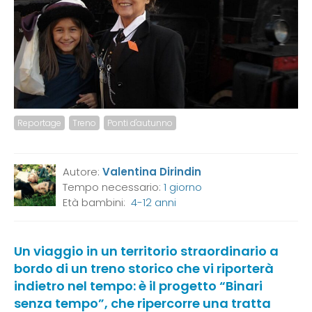
Reportage
Treno
Ponti d'autunno
Autore:
Valentina Dirindin
Tempo necessario:
1 giorno
Età bambini:
4-12 anni
Un viaggio in un territorio straordinario a
bordo di un treno storico che vi riporterà
indietro nel tempo: è il progetto “Binari
senza tempo”, che ripercorre una tratta