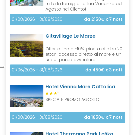
tutta la famiglia: la tua Vacanza ad
Agosto nel Cilento!
01/08/2026 - 31/08/2026
da 2150€
x 7 notti
Gitavillage Le Marze
Offerta fino a -10%: pineta di oltre 20
ettari, accesso diretto al mare e un
super parco avventura!
01/06/2026 - 31/08/2026
da 459€
x 3 notti
Hotel Vienna Mare Cattolica
S
SPECIALE PROMO AGOSTO
01/08/2026 - 31/08/2026
da 1850€
x 7 notti
Hotel Thermana Park Laško