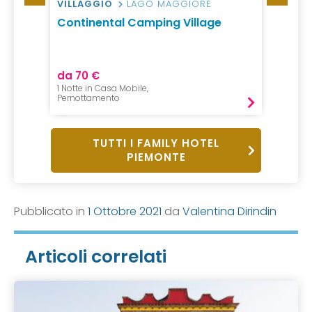
VILLAGGIO
LAGO MAGGIORE
RESID
rtillo
Continental Camping Village
Incan
da 70 €
da 32
1 Notte in Casa Mobile,
2 Notti,
Pernottamento
Pernot
TUTTI I FAMILY HOTEL
PIEMONTE
Pubblicato in
1 Ottobre 2021
da
Valentina Dirindin
Articoli correlati