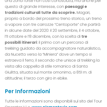
Una zona forse non così conosciuta, ma anche per
questo di grande interesse, con
paesaggi e
tradizioni culturali tutte da scoprire.
Magari,
proprio a bordo del prossimo treno storico, un treno
a vapore con tre carrozze “Centoporte” che partirà
in alcune date del 2020: il 20 settembre, il 4 ottobre,
l’11 ottobre e l’8 dicembre, con la scelta di
tre
possibili itinerari
: il primo con un percorso di
trekking guidato da accompagnatore naturalistico,
da Nucetto verso la “Miniera” dove un tempo si
estraeva il ferro; il secondo che unisce al trekking la
visita alla cappella di stile romanico di Santa
Giulitta, situata sul monte omonimo, a 851 m. di
altitudine; il terzo con giro in ebike.
Per Informazioni
Tutte le informazioni sono disponibili sul sito del Tour