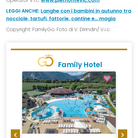
Operator V.i.c.
www.piemontevic.com
.
LEGGI ANCHE:
Langhe con i bambini in autunno tra
nocciole, tartufi, fattorie, cantine e… magia
Copyright: FamilyGo. Foto di V. Dirindin/ V.i.c.
Family Hotel