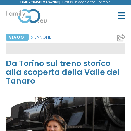
FAMILY TRAVEL MAGAZINE |
Divertirsi in viaggio con i bambini
VIAGGI
LANGHE
Da Torino sul treno storico
alla scoperta della Valle del
Tanaro