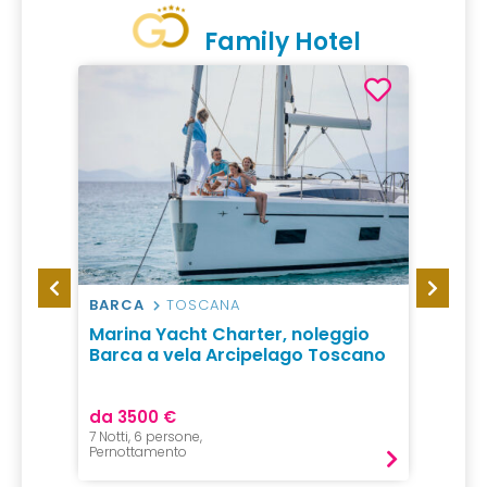
Family Hotel
BARCA
TOSCANA
CAMP
Marina Yacht Charter, noleggio
Campi
Barca a vela Arcipelago Toscano
da 3500 €
da 94
7 Notti, 6 persone,
1 Notte,
Pernottamento
Pernot