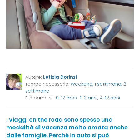
Autore:
Letizia Dorinzi
Tempo necessario:
Weekend, 1 settimana, 2
settimane
Età bambini:
0-12 mesi
,
1-3 anni
,
4-12 anni
I viaggi on the road sono spesso una
modalità di vacanza molto amata anche
dalle famiglie. Perché in auto si può