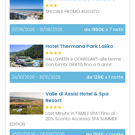
S
SPECIALE PROMO AGOSTO
01/08/2026 - 31/08/2026
da 1850€
x 7 notti
Hotel Thermana Park Laško
HALLOWEEN e OGNISSANTI alle terme
con bimbi GRATIS fino a 5 anni!
24/10/2026 - 31/10/2026
da 129€
x 1 notte
Valle di Assisi Hotel & Spa
Resort
Last Minute in FAMILY SPA | Fino al –
20% Sconto Accesso SPA SUMMER
EDITION
20/07/2026 - 06/08/2026
da 184€
x 1 notte