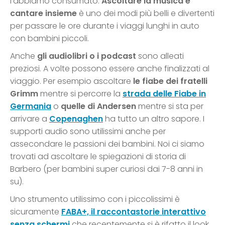
l’abbiamo consumato.
Ascoltare la musica e
cantare insieme
è uno dei modi più belli e divertenti
per passare le ore durante i viaggi lunghi in auto
con bambini piccoli.
Anche
gli audiolibri o i podcast
sono alleati
preziosi. A volte possono essere anche finalizzati al
viaggio. Per esempio ascoltare
le fiabe dei fratelli
Grimm
mentre si percorre la
strada delle Fiabe in
Germania
o
quelle di Andersen
mentre si sta per
arrivare a
Copenaghen
ha tutto un altro sapore. I
supporti audio sono utilissimi anche per
assecondare le passioni dei bambini. Noi ci siamo
trovati ad ascoltare le spiegazioni di storia di
Barbero (per bambini super curiosi dai 7-8 anni in
su).
Uno strumento utilissimo con i piccolissimi è
sicuramente
FABA+, il raccontastorie interattivo
senza schermi
che recentemente si è rifatto il look