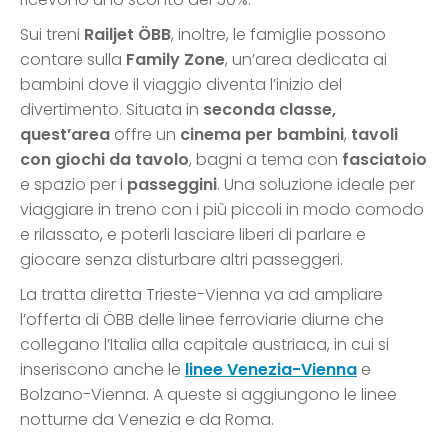
Sui treni
Railjet ÖBB
, inoltre, le famiglie possono
contare sulla
Family Zone
, un’area dedicata ai
bambini dove il viaggio diventa l’inizio del
divertimento. Situata in
seconda classe,
quest’area
offre un
cinema per bambini
,
tavoli
con giochi da tavolo
, bagni a tema con
fasciatoio
e spazio per i
passeggini
. Una soluzione ideale per
viaggiare in treno con i più piccoli in modo comodo
e rilassato, e poterli lasciare liberi di parlare e
giocare senza disturbare altri passeggeri.
La tratta diretta Trieste-Vienna va ad ampliare
l’offerta di ÖBB delle linee ferroviarie diurne che
collegano l’Italia alla capitale austriaca, in cui si
inseriscono anche le
linee Venezia-Vienna
e
Bolzano-Vienna. A queste si aggiungono le linee
notturne da Venezia e da Roma.