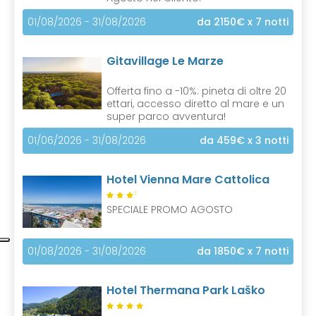
01/08/2026 - 31/08/2026
da 2150€
x 7 notti
Gitavillage Le Marze
Offerta fino a -10%: pineta di oltre 20
ettari, accesso diretto al mare e un
super parco avventura!
01/06/2026 - 31/08/2026
da 459€
x 3 notti
Hotel Vienna Mare Cattolica
S
SPECIALE PROMO AGOSTO
01/08/2026 - 31/08/2026
da 1850€
x 7 notti
Hotel Thermana Park Laško