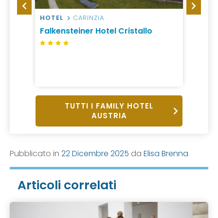
HOTEL
CARINZIA
HOTEL
Falkensteiner Hotel Cristallo
Hotel
da 70
1 Notte, 
Mezza P
TUTTI I FAMILY HOTEL
AUSTRIA
Pubblicato in
22 Dicembre 2025
da
Elisa Brenna
Articoli correlati