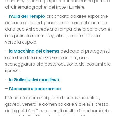
tecniche, i giochi e gli spettacoli che hanno portato
al “Cinématographe” dei fratelli Lumière;
–
l’Aula del Tempio
, circondata da aree espositive
dedicate ai grandi generi della storia del cinema e
dalla quale si accede alla rampa. che proprio come
una pellicola cinematografica, si srotola a salire
verso la cupola;
–
la Macchina del cinema
, dedicata ai protagonisti
e alle fasi della realizzazione del film, dalla
sceneggiatura alla postproduzione, dai costumi alle
riprese;
–
la Galleria dei manifesti
;
–
l’Ascensore panoramico
.
Il Museo è aperto nei giorni di lunedì, mercoledì,
giovedì, venerdì e domenica dalle 9 alle 19. Il prezzo
dei biglietti è di 11 euro per gli adulti e 9 per bambini e