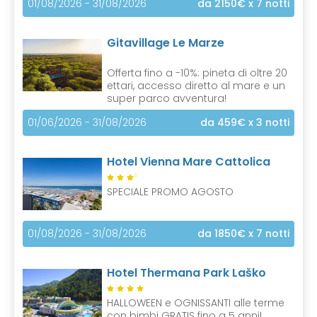
01/08/2026 - 31/08/2026
da 2150€
x 7 notti
Gitavillage Le Marze
Offerta fino a -10%: pineta di oltre 20
ettari, accesso diretto al mare e un
super parco avventura!
01/06/2026 - 31/08/2026
da 459€
x 3 notti
Hotel Vienna Mare Cattolica
S
SPECIALE PROMO AGOSTO
01/08/2026 - 31/08/2026
da 1850€
x 7 notti
Hotel Thermana Park Laško
HALLOWEEN e OGNISSANTI alle terme
con bimbi GRATIS fino a 5 anni!