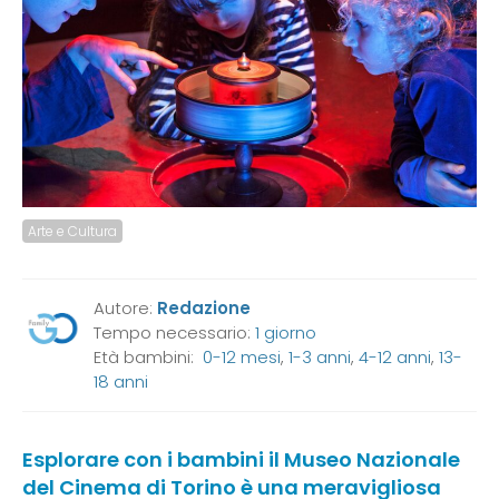
Arte e Cultura
Autore:
Redazione
Tempo necessario:
1 giorno
Età bambini:
0-12 mesi
,
1-3 anni
,
4-12 anni
,
13-
18 anni
Esplorare con i bambini il Museo Nazionale
del Cinema di Torino è una meravigliosa