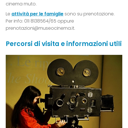
cinema muto.
Le
attività per le famiglie
sono su prenotazione.
Per info: 011 8138564/65 oppure
prenotazioni@museocinema.it.
Percorsi di visita e informazioni utili