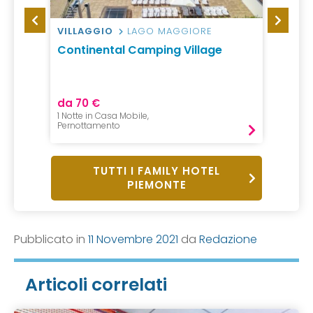
VILLAGGIO
LAGO MAGGIORE
RESID
bania
Continental Camping Village
Incan
da 70 €
da 32
1 Notte in Casa Mobile,
2 Notti,
Pernottamento
Pernot
TUTTI I FAMILY HOTEL
PIEMONTE
Pubblicato in
11 Novembre 2021
da
Redazione
Articoli correlati