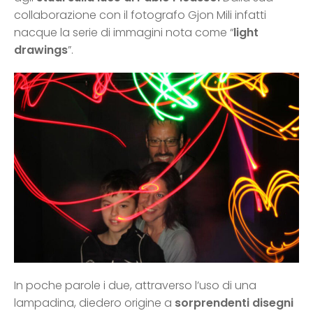
collaborazione con il fotografo Gjon Mili infatti
nacque la serie di immagini nota come “
light
drawings
”.
In poche parole i due, attraverso l’uso di una
lampadina, diedero origine a
sorprendenti disegni