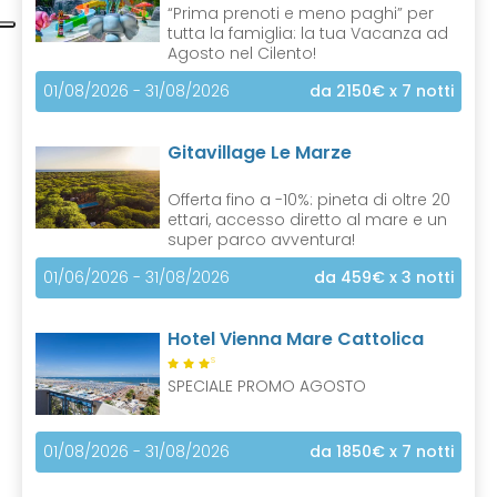
“Prima prenoti e meno paghi” per
tutta la famiglia: la tua Vacanza ad
Agosto nel Cilento!
01/08/2026 - 31/08/2026
da 2150€
x 7 notti
Gitavillage Le Marze
Offerta fino a -10%: pineta di oltre 20
ettari, accesso diretto al mare e un
super parco avventura!
01/06/2026 - 31/08/2026
da 459€
x 3 notti
Hotel Vienna Mare Cattolica
S
SPECIALE PROMO AGOSTO
01/08/2026 - 31/08/2026
da 1850€
x 7 notti