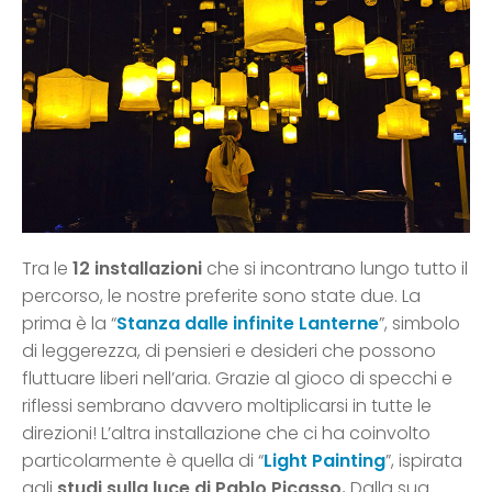
Tra le
12 installazioni
che si incontrano lungo tutto il
percorso, le nostre preferite sono state due. La
prima è la “
Stanza dalle infinite Lanterne
”, simbolo
di leggerezza, di pensieri e desideri che possono
fluttuare liberi nell’aria. Grazie al gioco di specchi e
riflessi sembrano davvero moltiplicarsi in tutte le
direzioni! L’altra installazione che ci ha coinvolto
particolarmente è quella di “
Light Painting
”, ispirata
agli
studi sulla luce di Pablo Picasso.
Dalla sua