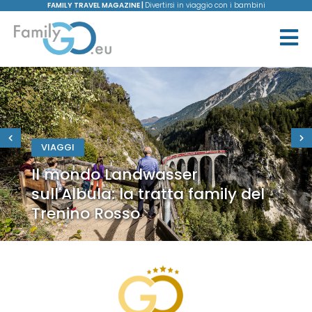
FAMILY TRAVEL MAGAZINE |
Divertirsi in viaggio con i bambini
VIAGGI
Il mondo Landwasser
sull'Albula: la tratta family del
Trenino Rosso