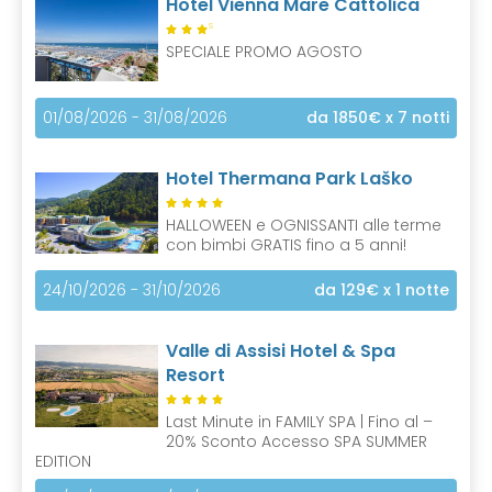
Hotel Vienna Mare Cattolica
S
SPECIALE PROMO AGOSTO
01/08/2026 - 31/08/2026
da 1850€
x 7 notti
Hotel Thermana Park Laško
HALLOWEEN e OGNISSANTI alle terme
con bimbi GRATIS fino a 5 anni!
24/10/2026 - 31/10/2026
da 129€
x 1 notte
Valle di Assisi Hotel & Spa
Resort
Last Minute in FAMILY SPA | Fino al –
20% Sconto Accesso SPA SUMMER
EDITION