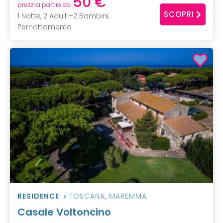
50 €
prezzi a partire da
SCOPRI
1 Notte, 2 Adulti+2 Bambini,
Pernottamento
RESIDENCE
TOSCANA
,
MAREMMA
Casale Voltoncino