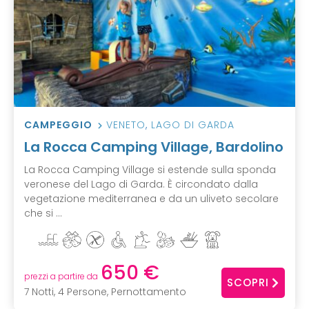
CAMPEGGIO
VENETO
,
LAGO DI GARDA
La Rocca Camping Village, Bardolino
La Rocca Camping Village si estende sulla sponda
veronese del Lago di Garda. È circondato dalla
vegetazione mediterranea e da un uliveto secolare
che si ...
650 €
prezzi a partire da
SCOPRI
7 Notti, 4 Persone, Pernottamento