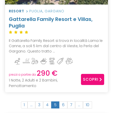
RESORT
PUGLIA
,
GARGANO
Gattarella Family Resort e Villas,
Puglia
Il Gattarella Family Resort si trova in località Lama le
Canne, a soli 5 km dal centro di Vieste, la Perla del
Gargano. Questo tratto ...
290 €
prezzi a partire da
SCOPRI
1 Notte, 2 Adulti e 2 Bambini,
Pernottamento
(
1
…
3
4
5
6
7
…
10
c