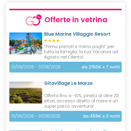
u
r
r
Offerte in vetrina
e
n
Blue Marine Villaggio Resort
t
)
“Prima prenoti e meno paghi” per
tutta la famiglia: la tua Vacanza ad
Agosto nel Cilento!
01/08/2026 - 31/08/2026
da 2150€
x 7 notti
Gitavillage Le Marze
Offerta fino a -10%: pineta di oltre 20
ettari, accesso diretto al mare e un
super parco avventura!
01/06/2026 - 31/08/2026
da 459€
x 3 notti