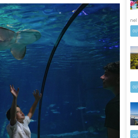
nel
01
01
01