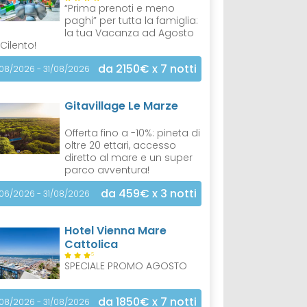
“Prima prenoti e meno
paghi” per tutta la famiglia:
la tua Vacanza ad Agosto
 Cilento!
da 2150€
x 7 notti
/08/2026 - 31/08/2026
Gitavillage Le Marze
Offerta fino a -10%: pineta di
oltre 20 ettari, accesso
diretto al mare e un super
parco avventura!
da 459€
x 3 notti
/06/2026 - 31/08/2026
Hotel Vienna Mare
Cattolica
S
SPECIALE PROMO AGOSTO
da 1850€
x 7 notti
/08/2026 - 31/08/2026