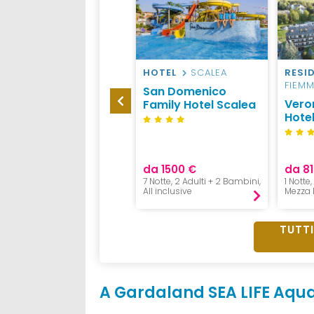
RESIDENCE
VAL
HOTEL
SCALEA
RESI
VENOSTA
FIEM
San Domenico
Ramilia Family
Vero
Family Hotel Scalea
Apartments
Hote
da 520 €
da 1500 €
da 81
4 Notti, 2 Adulti + 2 Bambini,
7 Notte, 2 Adulti + 2 Bambini,
1 Notte,
Pernottamento
All inclusive
Mezza 
TUTTI
A Gardaland SEA LIFE Aqua