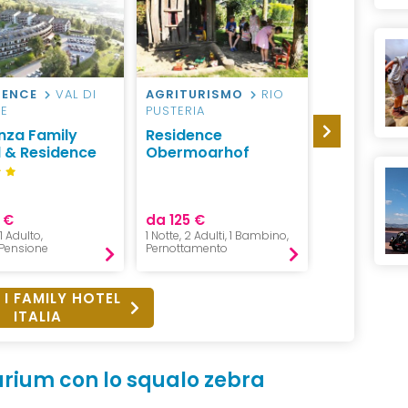
DENCE
VAL DI
AGRITURISMO
RIO
RESIDENCE
ME
PUSTERIA
D'OSSOLA
nza Family
Residence
Incanto W
l & Residence
Obermoarhof
Apartmen
 €
da 125 €
da 329 €
 1 Adulto,
1 Notte, 2 Adulti, 1 Bambino,
2 Notti, 2 Adul
Pensione
Pernottamento
Pernottament
 I FAMILY HOTEL
ITALIA
rium con lo squalo zebra