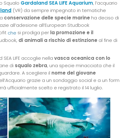
lo Squalo
Gardaland SEA LIFE Aquarium
, l’acquario
land
(VR) da sempre impegnato in tematiche
la
conservazione delle specie marine
ha deciso di
azie all’adesione all’European Studbook
ofit
si prodiga per
la
promozione e il
che
tudbook,
di animali a rischio di estinzione
al fine di
 SEA LIFE accoglie nella
vasca oceanica con lo
ane di
squalo zebra
, una specie minacciata che il
ardare. A scegliere il
nome del giovane
dell’Acquario grazie a un sondaggio social e a un form
à ufficialmente scelto e registrato il 14 luglio.