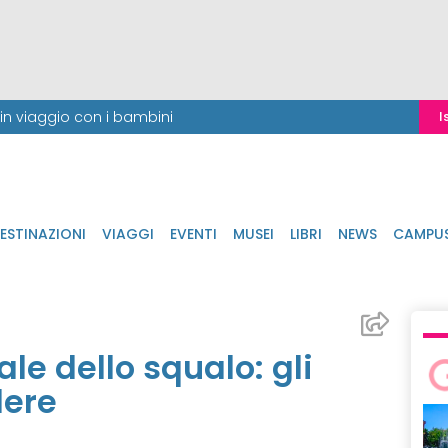
i in viaggio con i bambini
I
ESTINAZIONI
VIAGGI
EVENTI
MUSEI
LIBRI
NEWS
CAMPU
le dello squalo: gli
dere