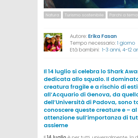
Natura
Turismo sostenibile
Parchi a tema
Autore:
Erika Fasan
Tempo necessario:
1 giorno
Età bambini:
1-3 anni
,
4-12 a
Il 14 luglio si celebra lo Shark 
dedicata allo squalo. Il domina
creatura fragile e a rischio di e
all’Acquario di Genova, da quello
dell’Università di Padova, sono t
conoscere queste creature e – al
attenzione sull’importanza di tut
assieme
Il
14 luglio
è per tutti, universalmente, la d