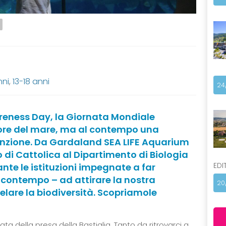
nni
,
13-18 anni
24
Awareness Day, la Giornata Mondiale
tore del mare, ma al contempo una
stinzione. Da Gardaland SEA LIFE Aquarium
 di Cattolica al Dipartimento di Biologia
EDI
ante le istituzioni impegnate a far
 contempo – ad attirare la nostra
20
elare la biodiversità. Scopriamole
ata della presa della Bastiglia. Tanto da ritrovarci a