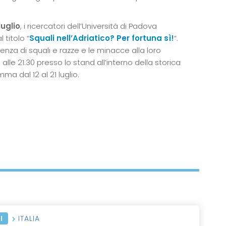
luglio
, i ricercatori dell’Università di Padova
 titolo “
Squali nell’Adriatico? Per fortuna sì!
“.
za di squali e razze e le minacce alla loro
le 21.30 presso lo stand all’interno della storica
a dal 12 al 21 luglio.
I
ITALIA