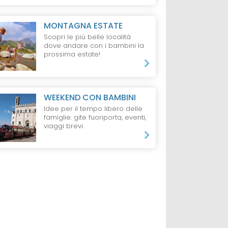
MONTAGNA ESTATE
Scopri le più belle località
dove andare con i bambini la
VAL
HOTEL
ALTO ADIGE
HOTEL
JESOLO
prossima estate!
Feuerstein Nature
Hotel Nettuno,
alser
Family Resort
Jesolo
ts
WEEKEND CON BAMBINI
Idee per il tempo libero delle
famiglie: gite fuoriporta, eventi,
da 235 €
da 135 €
viaggi brevi.
ti + 2 Bambini,
1 Notte, 1 Adulto,
2 Notti, 2 Adulti, 1 Ba
o
Pensione 3/4
B&B