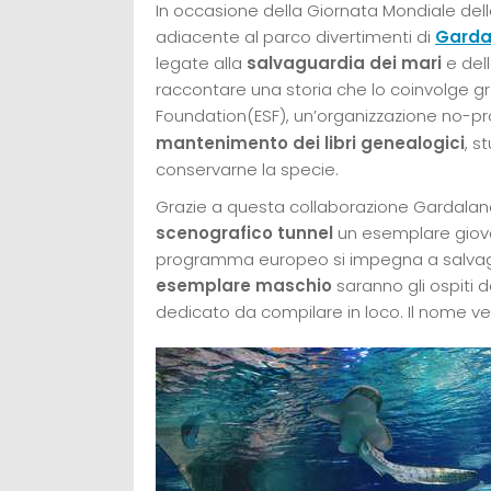
In occasione della Giornata Mondiale del
adiacente al parco divertimenti di
Garda
legate alla
salvaguardia dei mari
e del
raccontare una storia che lo coinvolge gr
Foundation(ESF), un’organizzazione no-pr
mantenimento dei libri genealogici
, s
conservarne la specie.
Grazie a questa collaborazione Gardaland
scenografico tunnel
un esemplare giov
programma europeo si impegna a salvagu
esemplare maschio
saranno gli ospiti 
dedicato da compilare in loco. Il nome verr