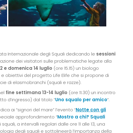
ata Internazionale degli Squali dedicando le
sessioni
zazione dei visitatori sulle problematiche legate alla
12 e domenica 14 luglio
(ore 15.15) un biologo
e obiettivi del progetto Life Elife che si propone di
cie di elasmobranchi (squali e razze).
nel
fine settimana 13-14 luglio
(ore 11.30) un incontro
o d’ingresso) dal titolo “
Uno squalo per amico
“.
dica ai “signori del mare” l’evento “
Notte con gli
speciale approfondimento “
Mostro a chi? Squali
squali, a intervalli regolari dalle ore 11 alle 13, una
biologia degli squali e sottolineerà l’importanza della