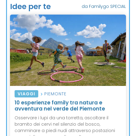
Idee per te
da Familygo SPECIAL
VIAGGI
PIEMONTE
10 esperienze family tra natura e
avventura nel verde del Piemonte
Osservare i lupi da una torretta, ascoltare il
bramito dei cervi nel silenzio del bosco,
camminare a piedi nudi attraverso postazioni