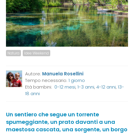
Natura
Idee Weekend
Autore:
Manuela Rosellini
Tempo necessario:
1 giorno
Età bambini:
0-12 mesi
,
1-3 anni
,
4-12 anni
,
13-
18 anni
Un sentiero che segue un torrente
spumeggiante, un prato davanti a una
maestosa cascata, una sorgente, un borgo