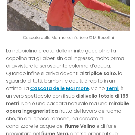
Cascata delle Marmore, inferiore © M. Rosellini
La nebbiolina creata dalle infinite goccioline fa
capolino tra gli alberi sin dall’ingresso, molto prima
di avvistare la scrosciante colonna d’acqua.
Quando infine si arriva davanti al
triplice salto
, lo
sguardo di tutti, bambini e adulti, è rapito in un
attimo. La
Cascata delle Marmore
, vicino
Terni
, è
un vero spettacolo con il suo
dislivello totale di 165
metri
. Non è una cascata naturale ma una
mirabile
opera ingegneristica
frutto del lavoro dell’uomo
che, fin dall’epoca romana, ha cercato di
canalizzare le acque del
fiume Velino
e di farle
precipitare nel
fiume Nera
, e forse proprio il suo