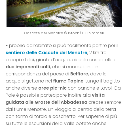
Cascate del Menotre © iStock / E. Ghirardelli
E proprio dall’abitato si può facilmente partire per il
sentiero delle Cascate del Menotre
, 2 km tra
pioppi e felci, giochi d’acqua, piccole cascatelle e
due imponenti salti
, che si concludono in
corrispondenza del paese di
Belfiore
, dove le
acque si gettano nel
fiume Topino
. Lungo il tragitto
anche diverse
aree pic-nic
con panche e tavoli. Da
Pale è possibile partecipare inoltre alla
visita
guidata alle Grotte dell’Abbadessa
create sempre
dal fiume Menotre, un viaggio al centro della terra
con tanto di torcia e caschetto. Per saperne di più
su tutte le escursioni della Valle potete anche