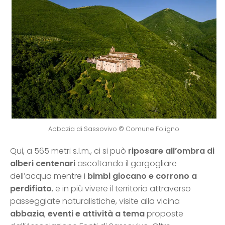
Abbazia di Sassovivo © Comune Foligno
Qui, a 565 metri s.l.m., ci si può
riposare all’ombra di
alberi centenari
ascoltando il gorgogliare
dell’acqua mentre i
bimbi giocano e corrono a
perdifiato
, e in più vivere il territorio attraverso
passeggiate naturalistiche, visite alla vicina
abbazia
,
eventi e attività a tema
proposte