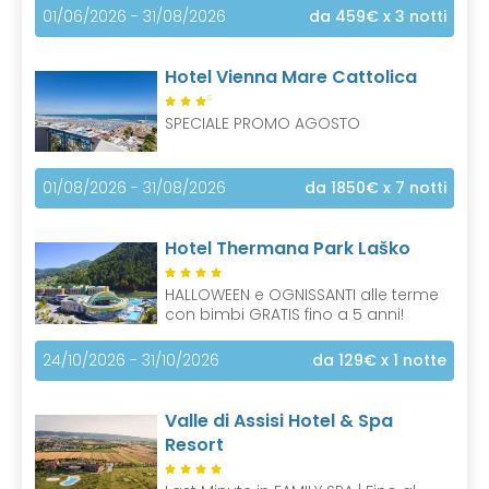
01/06/2026 - 31/08/2026
da 459€
x 3 notti
Hotel Vienna Mare Cattolica
S
SPECIALE PROMO AGOSTO
01/08/2026 - 31/08/2026
da 1850€
x 7 notti
Hotel Thermana Park Laško
HALLOWEEN e OGNISSANTI alle terme
con bimbi GRATIS fino a 5 anni!
24/10/2026 - 31/10/2026
da 129€
x 1 notte
Valle di Assisi Hotel & Spa
Resort