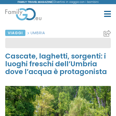
FAMILY TRAVEL MAGAZINE |
Divertirsi in viaggio con i bambini
VIAGGI
UMBRIA
Cascate, laghetti, sorgenti: i
luoghi freschi dell’Umbria
dove l’acqua è protagonista