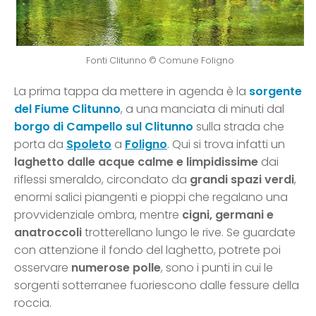
Fonti Clitunno © Comune Foligno
La prima tappa da mettere in agenda è la
sorgente
del Fiume Clitunno
, a una manciata di minuti dal
borgo di Campello sul Clitunno
sulla strada che
porta da
Spoleto
a
Foligno
. Qui si trova infatti un
laghetto dalle acque calme e limpidissime
dai
riflessi smeraldo, circondato da
grandi spazi verdi
,
enormi salici piangenti e pioppi che regalano una
provvidenziale ombra, mentre
cigni, germani e
anatroccoli
trotterellano lungo le rive. Se guardate
con attenzione il fondo del laghetto, potrete poi
osservare
numerose polle
, sono i punti in cui le
sorgenti sotterranee fuoriescono dalle fessure della
roccia.