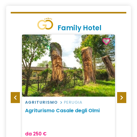
Family Hotel
AGRITURISMO
PERUGIA
RESO
ria
Agriturismo Casale degli Olmi
Valle 
da 250 €
da 14