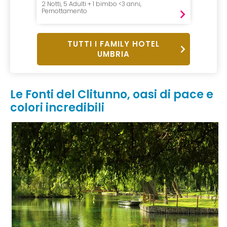
2 Notti, 5 Adulti + 1 bimbo <3 anni,
1 Notte,
Pernottamento
B&B
TUTTI I FAMILY HOTEL
UMBRIA
Le Fonti del Clitunno, oasi di pace e
colori incredibili