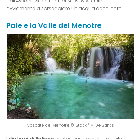
dall’Associazione Fonti di Sassovivo. Oltre
ovviamente a sorseggiare un’acqua eccellente.
Pale e la Valle del Menotre
Cascate del Menotre © iStock / M. De Santis
I
dintorni di Foligno
custodiscono un’incredibile