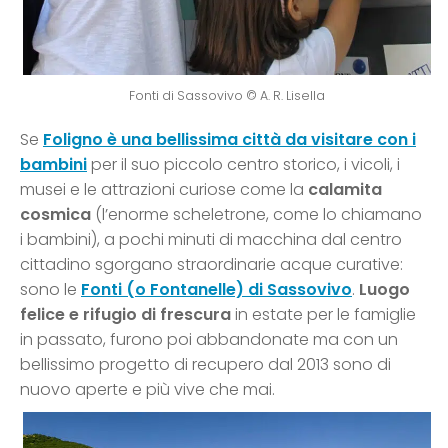
Fonti di Sassovivo © A. R. Lisella
Se
Foligno è una bellissima città da visitare con i
bambini
per il suo piccolo centro storico, i vicoli, i
musei e le attrazioni curiose come la
calamita
cosmica
(l’enorme scheletrone, come lo chiamano
i bambini), a pochi minuti di macchina dal centro
cittadino sgorgano straordinarie acque curative:
sono le
Fonti (o Fontanelle) di Sassovivo
.
Luogo
felice e rifugio di frescura
in estate per le famiglie
in passato, furono poi abbandonate ma con un
bellissimo progetto di recupero dal 2013 sono di
nuovo aperte e più vive che mai.