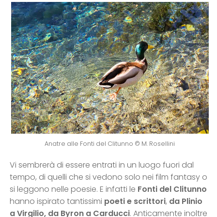
Anatre alle Fonti del Clitunno © M. Rosellini
Vi sembrerà di essere entrati in un luogo fuori dal
tempo, di quelli che si vedono solo nei film fantasy o
si leggono nelle poesie. E infatti le
Fonti del Clitunno
hanno ispirato tantissimi
poeti e scrittori
,
da Plinio
a Virgilio, da Byron a Carducci
. Anticamente inoltre