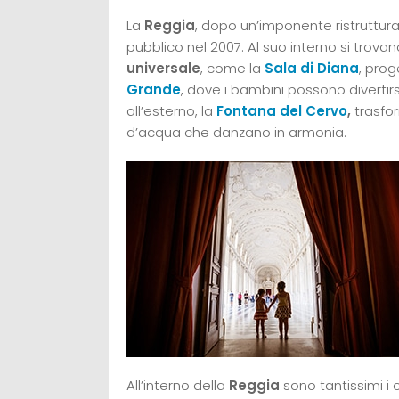
La
Reggia
, dopo un’imponente ristrutturaz
pubblico nel 2007. Al suo interno si trova
universale
, come la
Sala di Diana
, pro
Grande
, dove i bambini possono divertirsi
all’esterno, la
Fontana del Cervo
,
trasfor
d’acqua che danzano in armonia.
All’interno della
Reggia
sono tantissimi i 