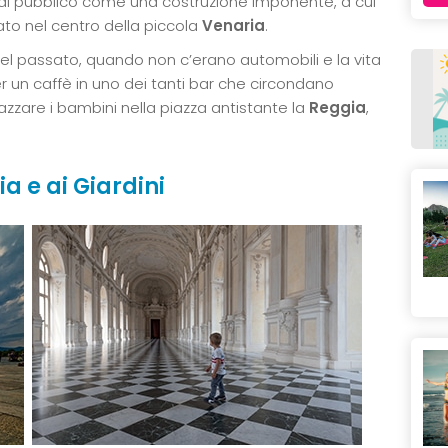
al pubblico come una costruzione imponente, a cui
lato nel centro della piccola
Venaria
.
l passato, quando non c’erano automobili e la vita
r un caffè in uno dei tanti bar che circondano
razzare i bambini nella piazza antistante la
Reggia
,
ia e ai Giardini