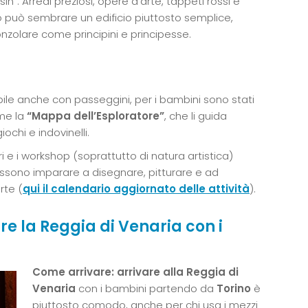
n”. Arredi preziosi, opere d’arte, tappeti rossi e
no può sembrare un edificio piuttosto semplice,
onzolare come principini e principesse.
ibile anche con passeggini, per i bambini sono stati
ome la
“Mappa dell’Esploratore”
, che li guida
ochi e indovinelli.
ri e i workshop (soprattutto di natura artistica)
sono imparare a disegnare, pitturare e ad
rte (
qui il calendario aggiornato delle attività
).
are la Reggia di Venaria con i
Come arrivare: arrivare alla Reggia di
Venaria
con i bambini partendo da
Torino
è
piuttosto comodo, anche per chi usa i mezzi