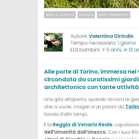
Arte e Cultura
Natura
Idee Weekend
Autore:
Valentina Dirindin
Tempo necessario:
1 giorno
Età bambini:
1-3 anni
,
4-12 a
Alle porte di Torino, immersa nel
circondata da curatissimi giardini
architettonico con tante attivit
Una gita all’aperto, quando ancora le gi
che ci vuole: magari a un passo da
Torin
favola d’altri tempi.
È la
Reggia di Venaria Reale
, capolavor
dell’Umanità dall’Unesco
. Con i suoi 8