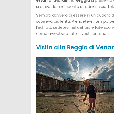
ettari di Giardini
, la
Reggia
si presenta 
si arriva da una ridente stradina in ciotto
Sembra davvero di essere in un quadro de
scorreva più lenta. Prendetevi il tempo pe
l’edificio: sedetevi nel dehors e fate scor
come avrebbero fatto i vostri antenati.
Visita alla Reggia di Venar