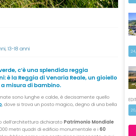
nni
,
13-18 anni
24
 verde, c’è una splendida reggia
: è la Reggia di Venaria Reale, un gioiello
à a misura di bambino.
ornate sono lunghe e calde, è decisamente quello
EDI
o
, dove si trova un posto magico, degno di una bella
20
o dell’architettura dichiarato
Patrimonio Mondiale
0.000 metri quadri di edificio monumentale e i
60