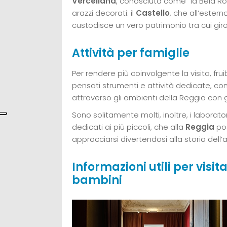
Vercellana
, conosciuta come “la Bela Rosi
arazzi decorati: il
Castello
, che all’ester
custodisce un vero patrimonio tra cui gir
Attività per famiglie
Per rendere più coinvolgente la visita, fru
pensati strumenti e attività dedicate, c
attraverso gli ambienti della Reggia con gi
Sono solitamente molti, inoltre, i laborato
dedicati ai più piccoli, che alla
Reggia
pos
approcciarsi divertendosi alla storia dell’a
Informazioni utili per visit
bambini