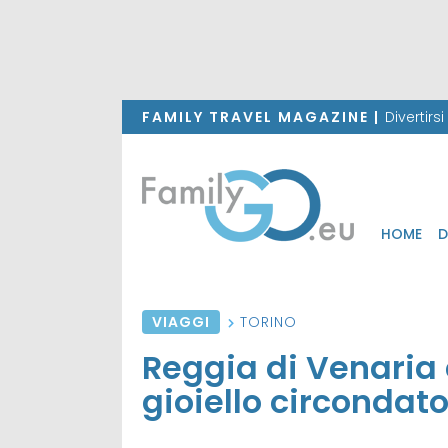
FAMILY TRAVEL MAGAZINE |
Divertirs
HOME
D
VIAGGI
TORINO
Reggia di Venaria 
gioiello circondat