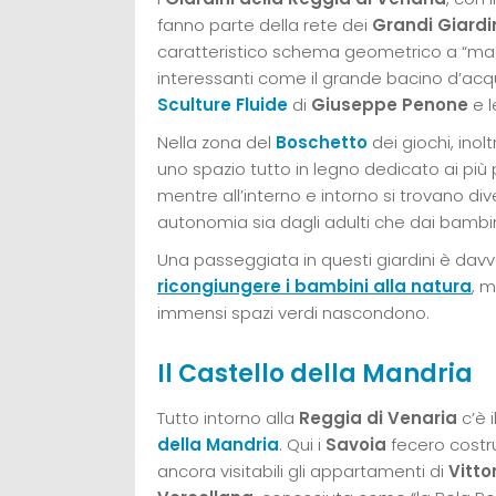
fanno parte della rete dei
Grandi Giardin
caratteristico schema geometrico a “mag
interessanti come il grande bacino d’acqu
Sculture Fluide
di
Giuseppe Penone
e l
Nella zona del
Boschetto
dei giochi, inol
uno spazio tutto in legno dedicato ai più 
mentre all’interno e intorno si trovano div
autonomia sia dagli adulti che dai bambin
Una passeggiata in questi giardini è davv
ricongiungere i bambini alla natura
, m
immensi spazi verdi nascondono.
Il Castello della Mandria
Tutto intorno alla
Reggia di Venaria
c’è 
della Mandria
. Qui i
Savoia
fecero costr
ancora visitabili gli appartamenti di
Vitto