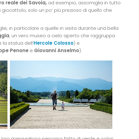
ro reale dei Savoia,
ad esempio, assomiglia in tutto
 giocattolo, solo un po’ più prezioso di quello che
ie, in particolare a quelle in visita durante una bella
ggia
, un vero museo a cielo aperto che raggruppa
la statua dell’
Hercole Colosso
) e
ppe Penone
e
Giovanni Anselmo
).
il loro meraviglioso percorso fatto di verde e colori,