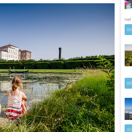
nel
01
01
01