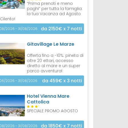
“Prima prenoti e meno
paghi” per tutta la famiglia:
la tua Vacanza ad Agosto
 Cilento!
da 2150€
x 7 notti
/08/2026 - 31/08/2026
Gitavillage Le Marze
Offerta fino a -10%: pineta di
oltre 20 ettari, accesso
diretto al mare e un super
parco avventura!
da 459€
x 3 notti
/06/2026 - 31/08/2026
Hotel Vienna Mare
Cattolica
S
SPECIALE PROMO AGOSTO
da 1850€
x 7 notti
/08/2026 - 31/08/2026