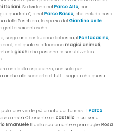
i Italiani
. Si dividono nel
Parco Alto
, con il
lie quadrate”, e nel
Parco Basso
, che include cose
a della Peschiera, lo spazio del
Giardino delle
e grotte seicentesche.
tre, sorge una costruzione fiabesca, il
Fantacasino
,
piccoli, dal quale si affacciano
magici animali
,
ertenti
giochi
che possono esser utilizzati in
i.
ero una bella esperienza, non solo per
a anche alla scoperta di tutti i segreti che questi
il polmone verde più amato dai Torinesi: il
Parco
uire a metà Ottocento un
castello
in cui sono
rio Emanuele II
della sua amante e poi moglie
Rosa