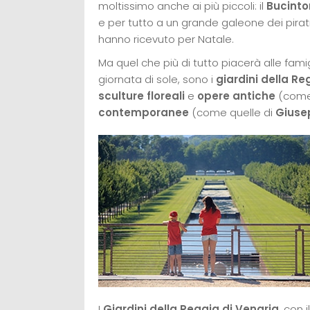
moltissimo anche ai più piccoli: il
Bucinto
e per tutto a un grande galeone dei pirati
hanno ricevuto per Natale.
Ma quel che più di tutto piacerà alle famigl
giornata di sole, sono i
giardini della Re
sculture floreali
e
opere antiche
(come 
contemporanee
(come quelle di
Giuse
I
Giardini della Reggia di Venaria
, con 