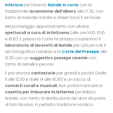
Inferiore
per l’evento
Natale in corte
con la
tradizionale
accensione dell’albero
alle 17.30, con
tanto di melodie natalizi e street food. E vin brulé.
Nel pomeriggio appuntamento con diversi
spettacoli a cura di ArtinScena
(alle ore 14:10, 15:10
e 16:10). E presso la Corte incantata ci sarannno il
laboratorio di lavoretti di Natale
per i più piccoli, il
set fotografico natalizio e la
Corte del Presepe
alle
13.30 con un
suggestivo presepe vivente
con
tanto di asinelli e pecore.
E poi ancora
cantastorie
per grandi e piccini (dalle
11 alle 12.30 e dalle 14 alle 16.30) e un sacco di
concerti corali e musicali
. Non potrà mancare la
casetta per imbucare la letterina
per Babbo
Natale, con tanto di distribuzione dei doni da parte
di San Nicolao, in perfetta tradizione nordica.