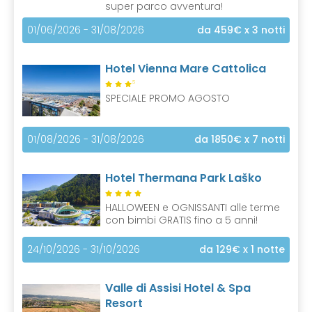
super parco avventura!
01/06/2026 - 31/08/2026
da 459€
x 3 notti
Hotel Vienna Mare Cattolica
S
SPECIALE PROMO AGOSTO
01/08/2026 - 31/08/2026
da 1850€
x 7 notti
Hotel Thermana Park Laško
HALLOWEEN e OGNISSANTI alle terme
con bimbi GRATIS fino a 5 anni!
24/10/2026 - 31/10/2026
da 129€
x 1 notte
Valle di Assisi Hotel & Spa
Resort