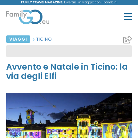
FAMILY TRAVEL MAGAZINE |
Divertirsi in viaggio con i bambini
VIAGGI
TICINO
Avvento e Natale in Ticino: la
via degli Elfi