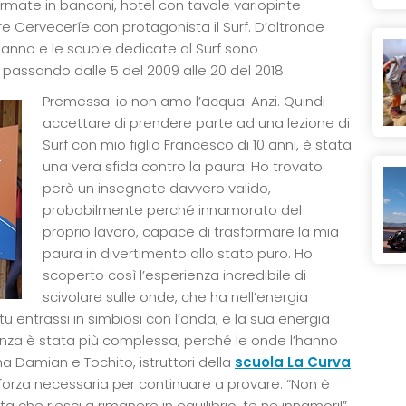
ormate in banconi, hotel con tavole variopinte
re Cerveceríe con protagonista il Surf. D’altronde
 anno e le scuole dedicate al Surf sono
passando dalle 5 del 2009 alle 20 del 2018.
Premessa: io non amo l’acqua. Anzi. Quindi
accettare di prendere parte ad una lezione di
Surf con mio figlio Francesco di 10 anni, è stata
una vera sfida contro la paura. Ho trovato
però un insegnate davvero valido,
probabilmente perché innamorato del
proprio lavoro, capace di trasformare la mia
paura in divertimento allo stato puro. Ho
scoperto così l’esperienza incredibile di
scivolare sulle onde, che ha nell’energia
tu entrassi in simbiosi con l’onda, e la sua energia
enza è stata più complessa, perché le onde l’hanno
a Damian e Tochito, istruttori della
scuola La Curva
 forza necessaria per continuare a provare. “Non è
 che riesci a rimanere in equilibrio, te ne innamori!”