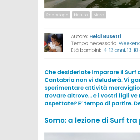
Reportage
Natura
Mare
Autore:
Heidi Busetti
Tempo necessario:
Weeken
Età bambini:
4-12 anni
,
13-18
Che desideriate imparare il Surf o
Cantabria non vi deluderà. Vi g
sperimentare attività meraviglios
trovare altrove… e i vostri figli 
aspettate? E’ tempo di partire. D
Somo: a lezione di Surf t