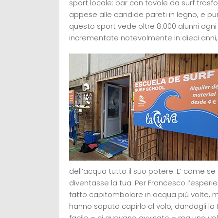
sport locale: bar con tavole da surf trasf
appese alle candide pareti in legno, e pu
questo sport vede oltre 8.000 alunni ogni
incrementate notevolmente in dieci anni, 
dell’acqua tutto il suo potere. E’ come se 
diventasse la tua. Per Francesco l’esperi
fatto capitombolare in acqua più volte, m
hanno saputo capirlo al volo, dandogli la
facile – ci avevano avvisato – ma una volta