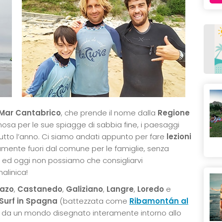
Mar Cantabrico
, che prende il nome dalla
Regione
mosa per le sue spiagge di sabbia fine, i paesaggi
utto l’anno. Ci siamo andati appunto per fare
lezioni
amente fuori dal comune per le famiglie, senza
 ed oggi non possiamo che consigliarvi
alinica!
iazo
,
Castanedo
,
Galiziano
,
Langre
,
Loredo
e
 Surf in Spagna
(battezzata come
Ribamontán al
i da un mondo disegnato interamente intorno allo