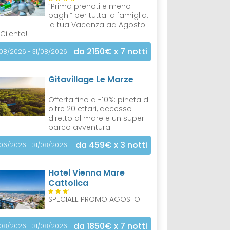
“Prima prenoti e meno
paghi” per tutta la famiglia:
la tua Vacanza ad Agosto
 Cilento!
da 2150€
x 7 notti
/08/2026 - 31/08/2026
Gitavillage Le Marze
Offerta fino a -10%: pineta di
oltre 20 ettari, accesso
diretto al mare e un super
parco avventura!
da 459€
x 3 notti
/06/2026 - 31/08/2026
Hotel Vienna Mare
Cattolica
S
SPECIALE PROMO AGOSTO
da 1850€
x 7 notti
/08/2026 - 31/08/2026