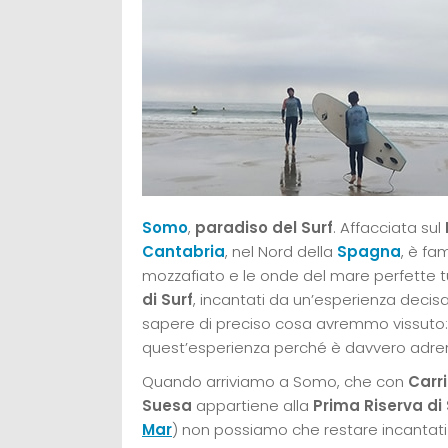
Somo
,
paradiso del Surf
. Affacciata sul
Cantabria
, nel Nord della
Spagna
, è fa
mozzafiato e le onde del mare perfette t
di Surf
, incantati da un’esperienza decis
sapere di preciso cosa avremmo vissuto:
quest’esperienza perché è davvero adren
Quando arriviamo a Somo, che con
Carr
Suesa
appartiene alla
Prima Riserva di
Mar
) non possiamo che restare incantat