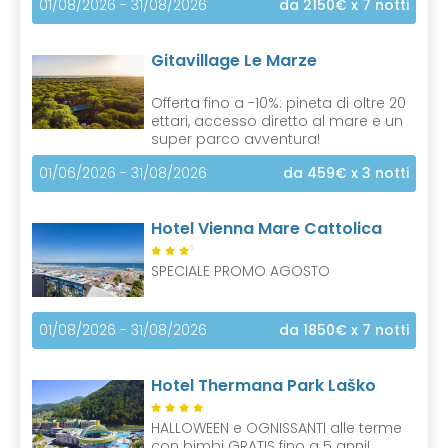
01/08/2026 - 31/08/2026
da 2150€
x 7 notti
Gitavillage Le Marze
Offerta fino a -10%: pineta di oltre 20
ettari, accesso diretto al mare e un
super parco avventura!
01/06/2026 - 31/08/2026
da 459€
x 3 notti
Hotel Vienna Mare Cattolica
S
SPECIALE PROMO AGOSTO
01/08/2026 - 31/08/2026
da 1850€
x 7 notti
Hotel Thermana Park Laško
HALLOWEEN e OGNISSANTI alle terme
con bimbi GRATIS fino a 5 anni!