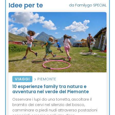
Idee per te
da Familygo SPECIAL
VIAGGI
PIEMONTE
10 esperienze family tra natura e
avventura nel verde del Piemonte
Osservare i lupi da una torretta, ascoltare il
bramito dei cervi nel silenzio del bosco,
camminare a piedi nudi attraverso postazioni