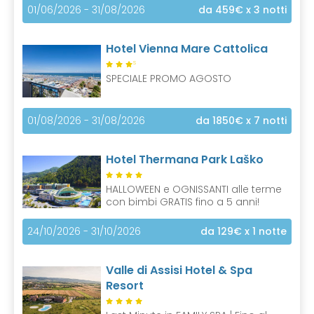
01/06/2026 - 31/08/2026
da 459€
x 3 notti
Hotel Vienna Mare Cattolica
S
SPECIALE PROMO AGOSTO
01/08/2026 - 31/08/2026
da 1850€
x 7 notti
Hotel Thermana Park Laško
HALLOWEEN e OGNISSANTI alle terme
con bimbi GRATIS fino a 5 anni!
24/10/2026 - 31/10/2026
da 129€
x 1 notte
Valle di Assisi Hotel & Spa
Resort