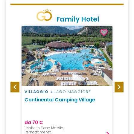
Family Hotel
VILLAGGIO
LAGO MAGGIORE
CAMP
rtillo
Continental Camping Village
Campi
da 70 €
da 94
1 Notte in Casa Mobile,
1 Notte,
Pernottamento
Pernot