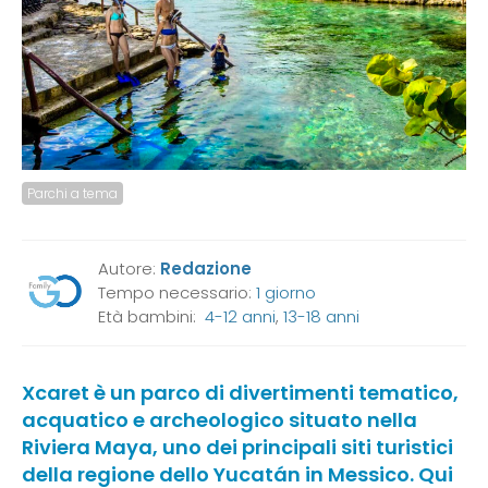
Parchi a tema
Autore:
Redazione
Tempo necessario:
1 giorno
Età bambini:
4-12 anni
,
13-18 anni
Xcaret è un parco di divertimenti tematico,
acquatico e archeologico situato nella
Riviera Maya, uno dei principali siti turistici
della regione dello Yucatán in Messico. Qui