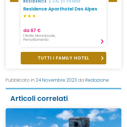
RESIDENCE
VAL DI FIEMME
VILLA
ne
Residence Aparthotel Des Alpes
Tosca
Sand
da 67 €
da 75
1 Notte, Monolocale,
1 Notte,
Pernottamento
Pernot
TUTTI I FAMILY HOTEL
Pubblicato in
24 Novembre 2023
da
Redazione
Articoli correlati