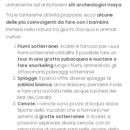
unitamente ad antichissimi
siti archeologici maya
.
Tra le tantissime attività proposte, ecco
alcune
delle più coinvolgenti da fare con i bambini
,
immersi nella natura tra giochi d’acqua e animali
curiosi:
Fiumi sotterranei
: Xcaret è famoso per i suoi
fiumi sotterranei cristallini. È possibile fare un
tour in una grotta subacquea e nuotare o
fare snorkeling
lungo i fiumi, ammirando gli
affascinanti paesaggi sotterranei.
Spiagge
: Il parco offre diverse spiagge di
sabbia bianca
, dove rilassarsi, prendere il sole
e fare una nuotata nelle acque turchesi del
Mar dei Caraibi.
Cenote
: I cenote sono pozze d’acqua dolce
tipiche dello Yucatan che si formano nei
sistemi di
grotte sotterranee
. A Xcaret, si
possono esplorare diversi cenote, con la
sensazione di avventurarsi nelle viscere della