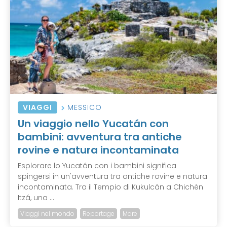
VIAGGI
MESSICO
Un viaggio nello Yucatán con
bambini: avventura tra antiche
rovine e natura incontaminata
Esplorare lo Yucatán con i bambini significa
spingersi in un'avventura tra antiche rovine e natura
incontaminata. Tra il Tempio di Kukulcán a Chichén
Itzá, una ...
Viaggi nel mondo
Reportage
Mare