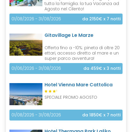
tutta la famiglia: la tua Vacanza ad
Agosto nel Cilento!
01/08/2026 - 31/08/2026
da 2150€
x 7 notti
Gitavillage Le Marze
Offerta fino a -10%: pineta di oltre 20
ettari, accesso diretto al mare e un
super parco avventura!
01/06/2026 - 31/08/2026
da 459€
x 3 notti
Hotel Vienna Mare Cattolica
S
SPECIALE PROMO AGOSTO
01/08/2026 - 31/08/2026
da 1850€
x 7 notti
Hotel Thermana Park Laško