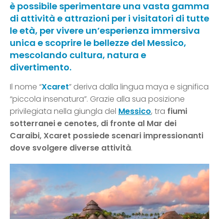
è possibile sperimentare una vasta gamma
di attività e attrazioni per i visitatori di tutte
le età, per vivere un’esperienza immersiva
unica e scoprire le bellezze del Messico,
mescolando cultura, natura e
divertimento.
Il nome “
Xcaret
” deriva dalla lingua maya e significa
“piccola insenatura”. Grazie alla sua posizione
privilegiata nella giungla del
Messico
, tra
fiumi
sotterranei e cenotes, di fronte al Mar dei
Caraibi, Xcaret possiede scenari impressionanti
dove svolgere diverse attività
.