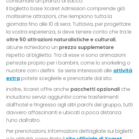
consumare un pranzo al sacco.
Il biglietto base Xcaret Admission comprende già
moltissime attrazioni, che riempiono tutta la
giornata fino alle 10 di sera. Tuttavia, per progettare
la vostra esperienza, si deve tenere conto che tra le
oltre 50 attrazioni naturalistiche e culturali
,
alcune richiedono un
prezzo supplemetare
rispetto al biglietto. Tra di esse vi sono animazioni
pensate proprio per i bambini, come lo snorkeling o
nuotare con i delfini. Se siete interessati alle
attività
extra
potete sceglierle e prenotarle dal sito.
Inoltre, Xcaret offre anche
pacchetti opzionali
che
includono servizi aggiuntivi come trasferimenti
dall’hotel e l’ingresso agli altri parchi del gruppo, tutti
davvero affascinanti e ubicati a poca distanza
l’uno dall’altro.
Per prenotazioni, informazioni dettagliate sui biglietti
e le attività, consultate il
sito ufficiale di Xcaret.