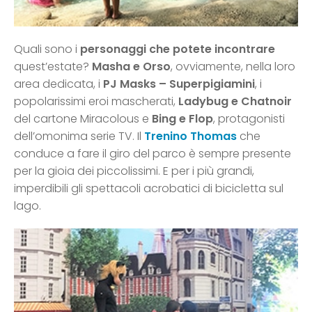
Quali sono i
personaggi che potete incontrare
quest’estate?
Masha e Orso
, ovviamente, nella loro
area dedicata, i
PJ Masks – Superpigiamini
, i
popolarissimi eroi mascherati,
Ladybug e Chatnoir
del cartone Miracolous e
Bing e Flop
, protagonisti
dell’omonima serie TV. Il
Trenino Thomas
che
conduce a fare il giro del parco è sempre presente
per la gioia dei piccolissimi. E per i più grandi,
imperdibili gli spettacoli acrobatici di bicicletta sul
lago.