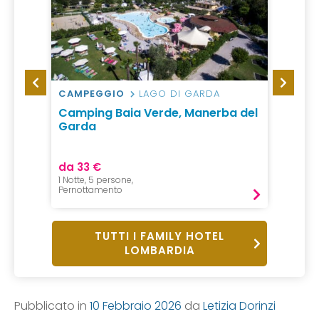
CAMPEGGIO
LAGO DI GARDA
BED &
ve
Camping Baia Verde, Manerba del
B&B C
Garda
da 33 €
da 35
1 Notte, 5 persone,
1 Notte, 
Pernottamento
B&B
TUTTI I FAMILY HOTEL
LOMBARDIA
Pubblicato in
10 Febbraio 2026
da
Letizia Dorinzi