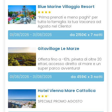
Blue Marine Villaggio Resort
“Prima prenoti e meno paghi” per
tutta la famiglia: la tua Vacanza ad
Agosto nel Cilento!
01/08/2026 - 31/08/2026
da 2150€
x 7 notti
Gitavillage Le Marze
Offerta fino a -10%: pineta di oltre 20
ettari, accesso diretto al mare e un
super parco avventura!
01/06/2026 - 31/08/2026
da 459€
x 3 notti
Hotel Vienna Mare Cattolica
S
SPECIALE PROMO AGOSTO