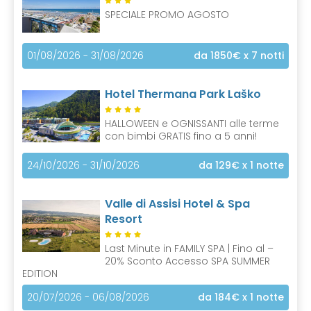
SPECIALE PROMO AGOSTO
01/08/2026 - 31/08/2026
da 1850€
x 7 notti
Hotel Thermana Park Laško
HALLOWEEN e OGNISSANTI alle terme
con bimbi GRATIS fino a 5 anni!
24/10/2026 - 31/10/2026
da 129€
x 1 notte
Valle di Assisi Hotel & Spa
Resort
Last Minute in FAMILY SPA | Fino al –
20% Sconto Accesso SPA SUMMER
EDITION
20/07/2026 - 06/08/2026
da 184€
x 1 notte