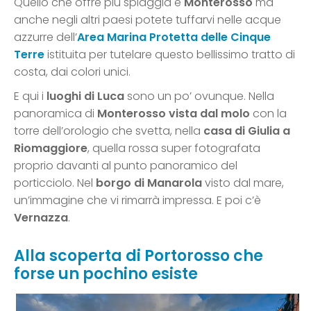
Quello che offre più spiaggia è
Monterosso
ma
anche negli altri paesi potete tuffarvi nelle acque
azzurre dell’
Area Marina Protetta delle Cinque
Terre
istituita per tutelare questo bellissimo tratto di
costa, dai colori unici.
E qui i
luoghi di Luca
sono un po’ ovunque. Nella
panoramica di
Monterosso vista dal molo
con la
torre dell’orologio che svetta, nella
casa di Giulia a
Riomaggiore
, quella rossa super fotografata
proprio davanti al punto panoramico del
porticciolo. Nel
borgo di Manarola
visto dal mare,
un’immagine che vi rimarrà impressa. E poi c’è
Vernazza
.
Alla scoperta di Portorosso che
forse un pochino esiste