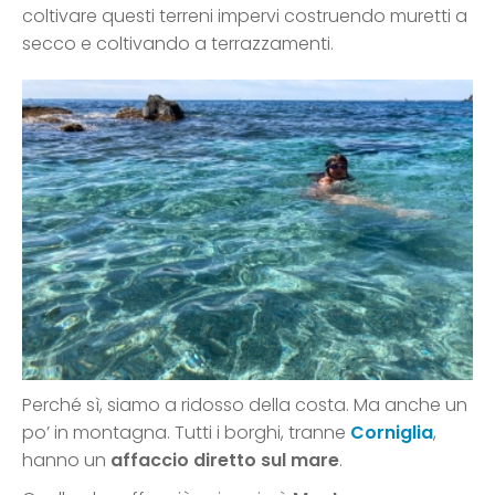
coltivare questi terreni impervi costruendo muretti a
secco e coltivando a terrazzamenti.
Perché sì, siamo a ridosso della costa. Ma anche un
po’ in montagna. Tutti i borghi, tranne
Corniglia
,
hanno un
affaccio diretto sul mare
.