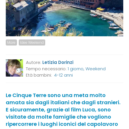
Mare
Idee Weekend
Autore:
Letizia Dorinzi
Tempo necessario:
1 giorno, Weekend
Età bambini:
4-12 anni
Le Cinque Terre sono una meta molto
amata sia dagli italiani che dagli stranieri.
E sicuramente, grazie al film Luca, sono
visitate da molte famiglie che vogliono
ripercorrere i luoghi iconici del capolavoro