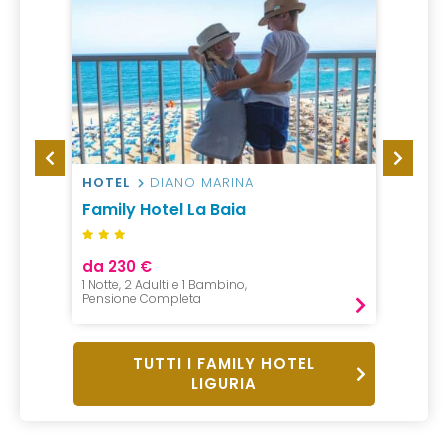
HOTEL
DIANO MARINA
HOTEL
Family Hotel La Baia
Hotel
da 230 €
da 58
1 Notte, 2 Adulti e 1 Bambino,
1 Notte, 
Pensione Completa
Mezza P
TUTTI I FAMILY HOTEL
LIGURIA