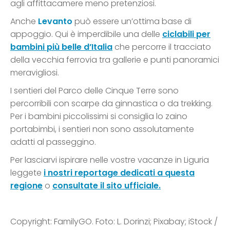
agli affittacamere meno pretenziosi.
Anche
Levanto
può essere un’ottima base di
appoggio. Qui è imperdibile una delle
ciclabili per
bambini più belle d’Italia
che percorre il tracciato
della vecchia ferrovia tra gallerie e punti panoramici
meravigliosi.
I sentieri del Parco delle Cinque Terre sono
percorribili con scarpe da ginnastica o da trekking.
Per i bambini piccolissimi si consiglia lo zaino
portabimbi, i sentieri non sono assolutamente
adatti al passeggino.
Per lasciarvi ispirare nelle vostre vacanze in Liguria
leggete
i nostri reportage dedicati a questa
regione
o
consultate il sito ufficiale.
Copyright: FamilyGO. Foto: L. Dorinzi; Pixabay; iStock /