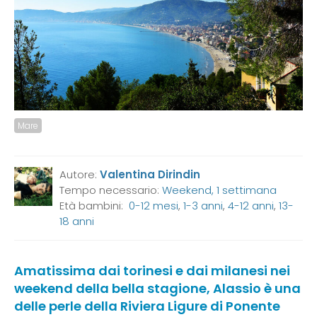
Mare
Autore:
Valentina Dirindin
Tempo necessario:
Weekend, 1 settimana
Età bambini:
0-12 mesi
,
1-3 anni
,
4-12 anni
,
13-
18 anni
Amatissima dai torinesi e dai milanesi nei
weekend della bella stagione, Alassio è una
delle perle della Riviera Ligure di Ponente