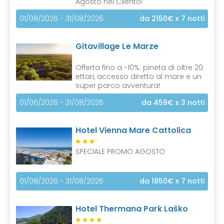
Agosto nel Cilento!
01/08/2026 - 31/08/2026
da 2150€
x 7 notti
Gitavillage Le Marze
Offerta fino a -10%: pineta di oltre 20
ettari, accesso diretto al mare e un
super parco avventura!
01/06/2026 - 31/08/2026
da 459€
x 3 notti
Hotel Vienna Mare Cattolica
S
SPECIALE PROMO AGOSTO
01/08/2026 - 31/08/2026
da 1850€
x 7 notti
Hotel Thermana Park Laško