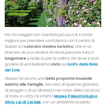
Per chi viaggia con i bambini più piccoli, il modo
migliore per prendere confidenza con il centro di
Alassio è il
colorato trenino turistico
, che in un
itinerario di una ventina di minuti percorre tutto il
lungomare
e risale su per la collina, da dove si può
godere di una bellissima
vista
sul
Golfo della Baia
del Sole
.
Alassio ha anche una
bella proposta museale
adatta alle famiglie
, nel caso di qualche giornata
di pioggia o di un diversivo nel corso della vacanza
al mare. In città c’è infatti il
Museo Paleontologico
Silvio Lai di Ceriale
, con un ambiente studiato