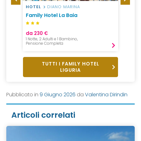
HOTEL
DIANO MARINA
HOTEL
Family Hotel La Baia
Hotel
da 230 €
da 58
1 Notte, 2 Adulti e 1 Bambino,
1 Notte, 
Pensione Completa
Mezza P
TUTTI I FAMILY HOTEL
LIGURIA
Pubblicato in
9 Giugno 2026
da
Valentina Dirindin
Articoli correlati