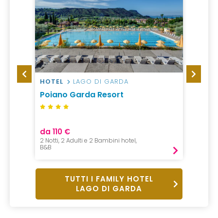
HOTEL
LAGO DI GARDA
CAMP
e
Poiano Garda Resort
Campi
Gard
da 110 €
da 33
2 Notti, 2 Adulti e 2 Bambini hotel,
1 Notte,
B&B
Pernot
TUTTI I FAMILY HOTEL
LAGO DI GARDA