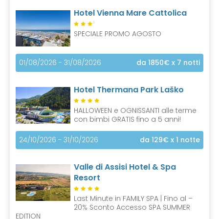
Hotel Vienna Mare Cattolica
S
SPECIALE PROMO AGOSTO
01/08/2026 - 31/08/2026
da 1850€
x 7 notti
Hotel Thermana Park Laško
HALLOWEEN e OGNISSANTI alle terme
con bimbi GRATIS fino a 5 anni!
24/10/2026 - 31/10/2026
da 129€
x 1 notte
Valle di Assisi Hotel & Spa
Resort
Last Minute in FAMILY SPA | Fino al –
20% Sconto Accesso SPA SUMMER
EDITION