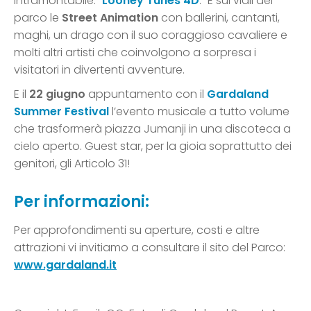
intramontabile: “
Looney Tunes 4D
.” E sui viali del
parco le
Street Animation
con ballerini, cantanti,
maghi, un drago con il suo coraggioso cavaliere e
molti altri artisti che coinvolgono a sorpresa i
visitatori in divertenti avventure.
E il
22 giugno
appuntamento con il
Gardaland
Summer Festival
l’evento musicale a tutto volume
che trasformerà piazza Jumanji in una discoteca a
cielo aperto. Guest star, per la gioia soprattutto dei
genitori, gli Articolo 31!
Per informazioni:
Per approfondimenti su aperture, costi e altre
attrazioni vi invitiamo a consultare il sito del Parco:
www.gardaland.it