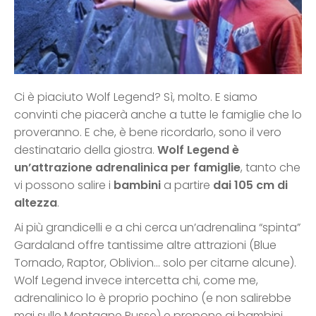
Ci è piaciuto Wolf Legend? Sì, molto. E siamo
convinti che piacerà anche a tutte le famiglie che lo
proveranno. E che, è bene ricordarlo, sono il vero
destinatario della giostra.
Wolf Legend è
un’attrazione adrenalinica per famiglie
, tanto che
vi possono salire i
bambini
a partire
dai 105 cm di
altezza
.
Ai più grandicelli e a chi cerca un’adrenalina “spinta”
Gardaland offre tantissime altre attrazioni (Blue
Tornado, Raptor, Oblivion… solo per citarne alcune).
Wolf Legend invece intercetta chi, come me,
adrenalinico lo è proprio pochino (e non salirebbe
mai sulle Montagne Russe) e propone ai bambini