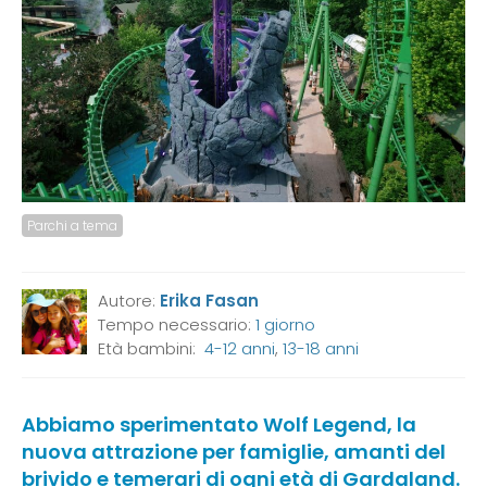
Parchi a tema
Autore:
Erika Fasan
Tempo necessario:
1 giorno
Età bambini:
4-12 anni
,
13-18 anni
Abbiamo sperimentato Wolf Legend, la
nuova attrazione per famiglie, amanti del
brivido e temerari di ogni età di Gardaland.