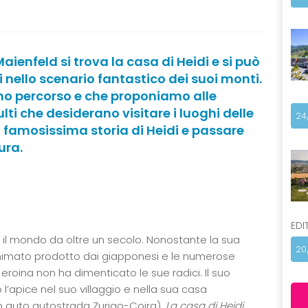
Maienfeld si trova la casa di Heidi e si può
i nello scenario fantastico dei suoi monti.
amo percorso e che proponiamo alle
lti che desiderano visitare i luoghi delle
24
la famosissima storia di Heidi e passare
ura.
EDI
o il mondo da oltre un secolo. Nonostante la sua
20
nimato prodotto dai giapponesi e le numerose
ra eroina non ha dimenticato le sue radici. Il suo
l’apice nel suo villaggio e nella sua casa
in auto autostrada Zurigo-Coira).
La casa di Heidi
,