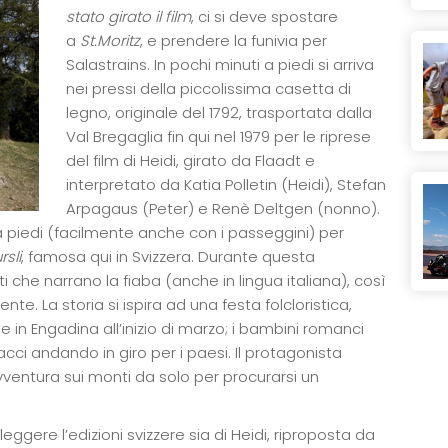
stato girato il film
, ci si deve spostare
a
St.Moritz
, e prendere la funivia per
Salastrains. In pochi minuti a piedi si arriva
nei pressi della piccolissima casetta di
legno, originale del 1792, trasportata dalla
Val Bregaglia fin qui nel 1979 per le riprese
del film di Heidi, girato da Flaadt e
interpretato da Katia Polletin (Heidi), Stefan
Arpagaus (Peter) e Renè Deltgen (nonno).
 piedi (facilmente anche con i passeggini) per
rsli
, famosa qui in Svizzera. Durante questa
i che narrano la fiaba (anche in lingua italiana), così
te. La storia si ispira ad una festa folcloristica,
 in Engadina all’inizio di marzo; i bambini romanci
ci andando in giro per i paesi. Il protagonista
vventura sui monti da solo per procurarsi un
eggere l’edizioni svizzere sia di Heidi, riproposta da