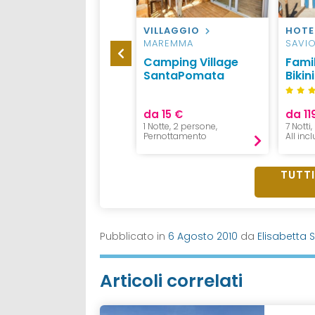
HOTEL
ANDALO
VILLAGGIO
HOTE
MAREMMA
SAVI
Hotel Gruppo
Camping Village
Fami
Brenta
SantaPomata
Bikin
S
da 15 €
da 11
1 Notte, 2 persone,
7 Notti
Pernottamento
All inc
TUTTI
Pubblicato in
6 Agosto 2010
da
Elisabetta 
Articoli correlati