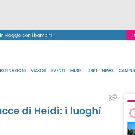
i in viaggio con i bambini
I
ESTINAZIONI
VIAGGI
EVENTI
MUSEI
LIBRI
NEWS
CAMPU
acce di Heidi: i luoghi