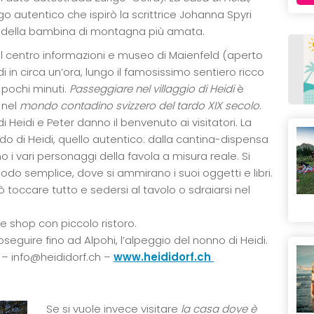
uogo autentico che ispirò la scrittrice Johanna Spyri
ria della bambina di montagna più amata.
al centro informazioni e museo di Maienfeld (aperto
iedi in circa un’ora, lungo il famosissimo sentiero ricco
n pochi minuti.
Passeggiare nel villaggio di Heidi
è
 nel
mondo contadino svizzero del tardo XIX secolo
.
di Heidi e Peter danno il benvenuto ai visitatori. La
do di Heidi, quello autentico: dalla cantina-dispensa
o i vari personaggi della favola a misura reale. Si
odo semplice, dove si ammirano i suoi oggetti e libri.
 toccare tutto e sedersi al tavolo o sdraiarsi nel
 e shop con piccolo ristoro.
eguire fino ad Alpohi, l’alpeggio del nonno di Heidi.
2 – info@heididorf.ch –
www.heididorf.ch
Se si vuole invece visitare
la casa dove è