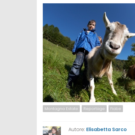
Montagna Estate
Reportage
Fiabe
Autore:
Elisabetta Sarco