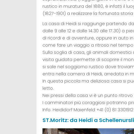
rustico in muratura del 1880, è infatti il l
(1827-1901) a realizzare la fortunata sto
La casa di Heidi si raggiunge partendo d
dalle 9 alle 12 e dalle 14.30 alle 17.30) a p
di ricordi e di avventure, oppure in auto i
come fare un viaggio a ritroso nel tempo
Sulla soglia di casa, gli animali domestici 
visita guidata permette di scoprire il mon
si sale nel soggiorno rustico dove troviam
entra nella camera di Heidi, arredata in m
In questa piccola ma deliziosa casa si può
letto.
Nei pressi della casa vi è un punto ritrovo
I camminatori più coraggiosi potranno pros
Info: Heididorf Maienfeld +41 (0) 81 330191
ST.Moritz: da Heidi a Schellenursli