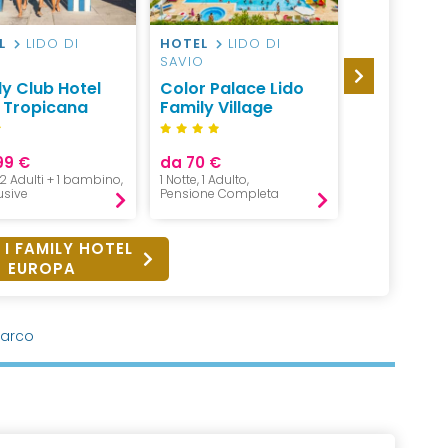
L
LIDO DI
HOTEL
LIDO DI
CAMPEGGI
O
SAVIO
BIBIONE
ly Club Hotel
Color Palace Lido
Camping L
i Tropicana
Family Village
Bibione
99 €
da 70 €
da 114 €
, 2 Adulti + 1 bambino,
1 Notte, 1 Adulto,
2 Notti, 2 Adul
lusive
Pensione Completa
Pernottament
 I FAMILY HOTEL
EUROPA
Sarco