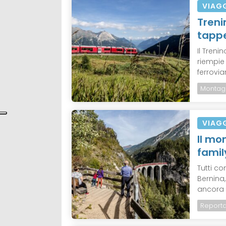
VIAG
Treni
tappe
Il Treni
riempie 
ferroviari
Montag
VIAG
Il mo
famil
Tutti co
Bernina
ancora p
Report