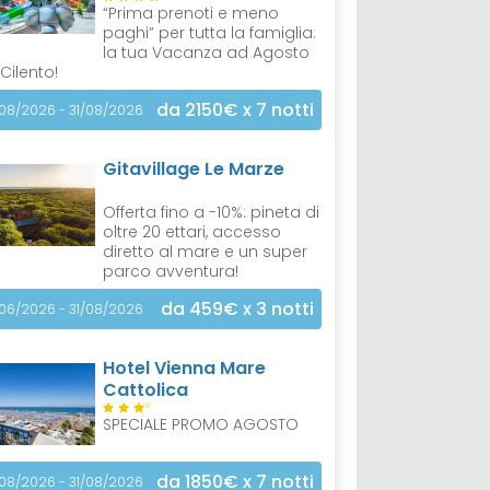
“Prima prenoti e meno
paghi” per tutta la famiglia:
la tua Vacanza ad Agosto
 Cilento!
da 2150€
x 7 notti
/08/2026 - 31/08/2026
Gitavillage Le Marze
Offerta fino a -10%: pineta di
oltre 20 ettari, accesso
diretto al mare e un super
parco avventura!
da 459€
x 3 notti
/06/2026 - 31/08/2026
Hotel Vienna Mare
Cattolica
S
SPECIALE PROMO AGOSTO
da 1850€
x 7 notti
/08/2026 - 31/08/2026