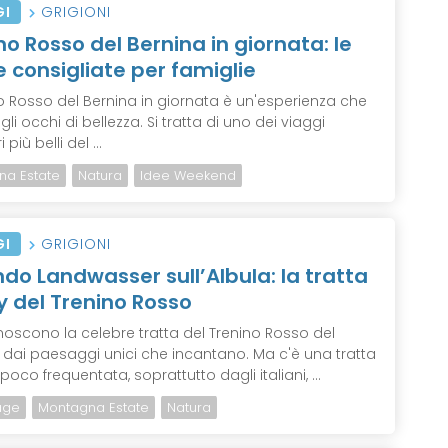
GI
GRIGIONI
no Rosso del Bernina in giornata: le
 consigliate per famiglie
no Rosso del Bernina in giornata è un'esperienza che
gli occhi di bellezza. Si tratta di uno dei viaggi
 più belli del ...
na Estate
Natura
Idee Weekend
GI
GRIGIONI
ndo Landwasser sull’Albula: la tratta
y del Trenino Rosso
noscono la celebre tratta del Trenino Rosso del
, dai paesaggi unici che incantano. Ma c'è una tratta
oco frequentata, soprattutto dagli italiani, ...
age
Montagna Estate
Natura